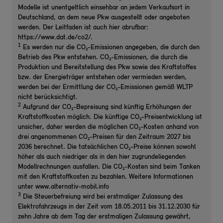
Modelle ist unentgeltlich einsehbar an jedem Verkaufsort in
Deutschland, an dem neue Pkw ausgestellt oder angeboten
werden. Der Leitfaden ist auch hier abrufbar:
https://www.dat.de/co2/.
1
Es werden nur die CO₂-Emissionen angegeben, die durch den
Betrieb des Pkw entstehen. CO₂-Emissionen, die durch die
Produktion und Bereitstellung des Pkw sowie des Kraftstoffes
bzw. der Energieträger entstehen oder vermieden werden,
werden bei der Ermittlung der CO₂-Emissionen gemäß WLTP
nicht berücksichtigt.
2
Aufgrund der CO₂-Bepreisung sind künftig Erhöhungen der
Kraftstoffkosten möglich. Die künftige CO₂-Preisentwicklung ist
unsicher, daher werden die möglichen CO₂-Kosten anhand von
drei angenommenen CO₂-Preisen für den Zeitraum 2027 bis
2036 berechnet. Die tatsächlichen CO₂-Preise können sowohl
höher als auch niedriger als in den hier zugrundeliegenden
Modellrechnungen ausfallen. Die CO₂-Kosten sind beim Tanken
mit den Kraftstoffkosten zu bezahlen. Weitere Informationen
unter www.alternativ-mobil.info
3
Die Steuerbefreiung wird bei erstmaliger Zulassung des
Elektrofahrzeugs in der Zeit vom 18.05.2011 bis 31.12.2030 für
zehn Jahre ab dem Tag der erstmaligen Zulassung gewährt,