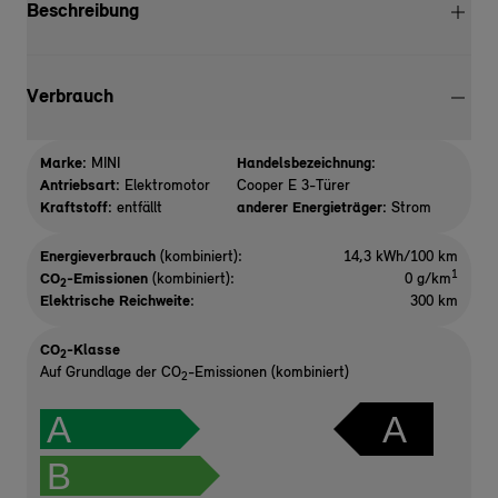
Beschreibung
Verbrauch
Marke:
MINI
Handelsbezeichnung:
Antriebsart:
Elektromotor
Cooper E 3-Türer
Kraftstoff:
entfällt
anderer Energieträger:
Strom
Energieverbrauch
(kombiniert):
14,3 kWh/100 km
1
CO
-Emissionen
(kombiniert):
0 g/km
2
Elektrische Reichweite
:
300 km
CO
-Klasse
2
Auf Grundlage der CO
-Emissionen (kombiniert)
2
A
A
B