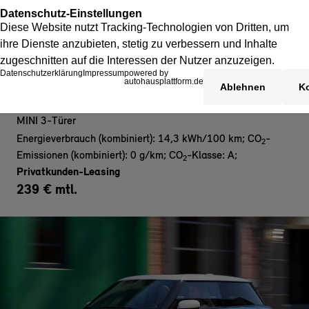
MINI Cooper E - Privat
MINI 3-Türer
Energieverbrauch (kombiniert): 14,3 kWh/100 km
;
CO
-
2
Emissionen (kombiniert): 0 g/km
;
CO
-Klasse: A
;
2
Privatkunden-Leasing
239 € mtl.