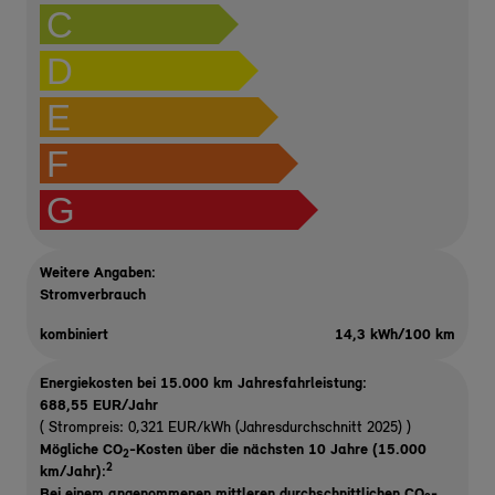
C
D
E
F
G
Weitere Angaben:
Stromverbrauch
kombiniert
14,3 kWh/100 km
Energiekosten bei 15.000 km Jahresfahrleistung:
688,55 EUR/Jahr
( Strompreis: 0,321 EUR/kWh (Jahresdurchschnitt 2025) )
Mögliche CO
-Kosten über die nächsten 10 Jahre (15.000
2
2
km/Jahr):
Bei einem angenommenen mittleren durchschnittlichen CO
-