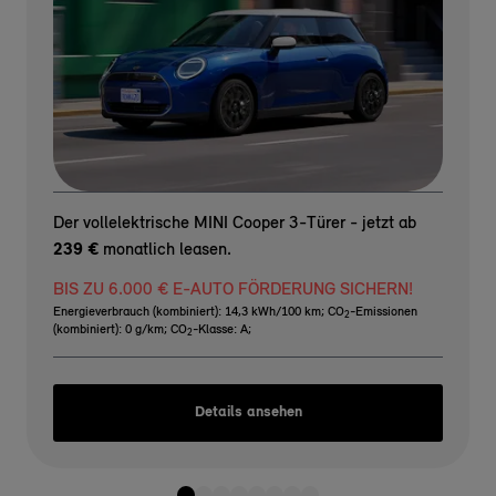
Der vollelektrische MINI Cooper 3-Türer - jetzt ab
239 €
monatlich leasen.
BIS ZU 6.000 € E-AUTO FÖRDERUNG SICHERN!
Energieverbrauch (kombiniert): 14,3 kWh/100 km
;
CO
-Emissionen
2
(kombiniert): 0 g/km
;
CO
-Klasse: A
;
2
Details ansehen