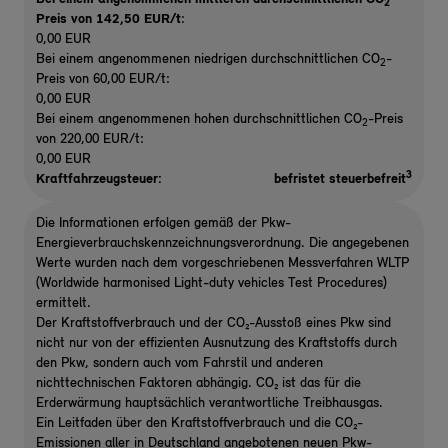
2
Preis von 142,50 EUR/t
:
0,00 EUR
Bei einem angenommenen niedrigen durchschnittlichen CO
-
2
Preis von 60,00 EUR/t:
0,00 EUR
Bei einem angenommenen hohen durchschnittlichen CO
-Preis
2
von 220,00 EUR/t:
0,00 EUR
3
Kraftfahrzeugsteuer:
befristet steuerbefreit
Die Informationen erfolgen gemäß der Pkw-
Energieverbrauchskennzeichnungsverordnung. Die angegebenen
Werte wurden nach dem vorgeschriebenen Messverfahren WLTP
(Worldwide harmonised Light-duty vehicles Test Procedures)
ermittelt.
Der Kraftstoffverbrauch und der CO₂-Ausstoß eines Pkw sind
nicht nur von der effizienten Ausnutzung des Kraftstoffs durch
den Pkw, sondern auch vom Fahrstil und anderen
nichttechnischen Faktoren abhängig. CO₂ ist das für die
Erderwärmung hauptsächlich verantwortliche Treibhausgas.
Ein Leitfaden über den Kraftstoffverbrauch und die CO₂-
Emissionen aller in Deutschland angebotenen neuen Pkw-