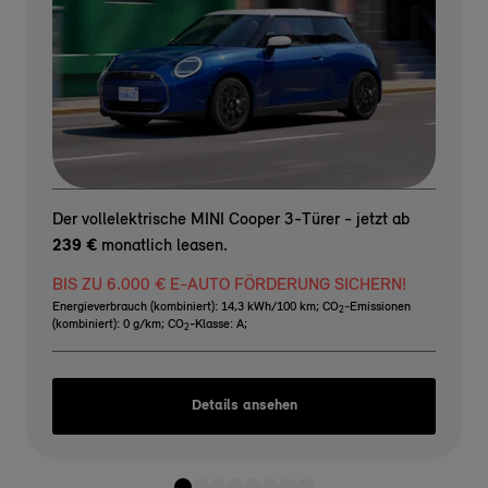
Der vollelektrische MINI Cooper 3-Türer - jetzt ab
239 €
monatlich leasen.
BIS ZU 6.000 € E-AUTO FÖRDERUNG SICHERN!
Energieverbrauch (kombiniert): 14,3 kWh/100 km
;
CO
-Emissionen
2
(kombiniert): 0 g/km
;
CO
-Klasse: A
;
2
Details ansehen