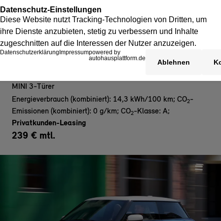
MINI Cooper E - Privat
MINI 3-Türer
Energieverbrauch (kombiniert): 14,3 kWh/100 km
;
CO
-
2
Emissionen (kombiniert): 0 g/km
;
CO
-Klasse: A
;
2
Privatkunden-Leasing
239 € mtl.