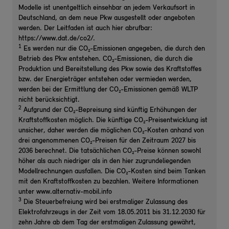
Modelle ist unentgeltlich einsehbar an jedem Verkaufsort in
Deutschland, an dem neue Pkw ausgestellt oder angeboten
werden. Der Leitfaden ist auch hier abrufbar:
https://www.dat.de/co2/.
1
Es werden nur die CO₂-Emissionen angegeben, die durch den
Betrieb des Pkw entstehen. CO₂-Emissionen, die durch die
Produktion und Bereitstellung des Pkw sowie des Kraftstoffes
bzw. der Energieträger entstehen oder vermieden werden,
werden bei der Ermittlung der CO₂-Emissionen gemäß WLTP
nicht berücksichtigt.
2
Aufgrund der CO₂-Bepreisung sind künftig Erhöhungen der
Kraftstoffkosten möglich. Die künftige CO₂-Preisentwicklung ist
unsicher, daher werden die möglichen CO₂-Kosten anhand von
drei angenommenen CO₂-Preisen für den Zeitraum 2027 bis
2036 berechnet. Die tatsächlichen CO₂-Preise können sowohl
höher als auch niedriger als in den hier zugrundeliegenden
Modellrechnungen ausfallen. Die CO₂-Kosten sind beim Tanken
mit den Kraftstoffkosten zu bezahlen. Weitere Informationen
unter www.alternativ-mobil.info
3
Die Steuerbefreiung wird bei erstmaliger Zulassung des
Elektrofahrzeugs in der Zeit vom 18.05.2011 bis 31.12.2030 für
zehn Jahre ab dem Tag der erstmaligen Zulassung gewährt,