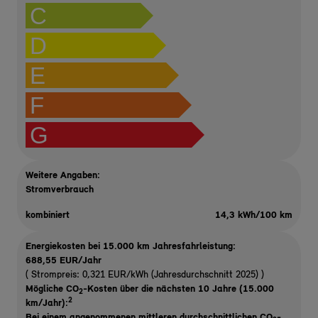
C
D
E
F
G
Weitere Angaben:
Stromverbrauch
kombiniert
14,3 kWh/100 km
Energiekosten bei 15.000 km Jahresfahrleistung:
688,55 EUR/Jahr
( Strompreis: 0,321 EUR/kWh (Jahresdurchschnitt 2025) )
Mögliche CO
-Kosten über die nächsten 10 Jahre (15.000
2
2
km/Jahr):
Bei einem angenommenen mittleren durchschnittlichen CO
-