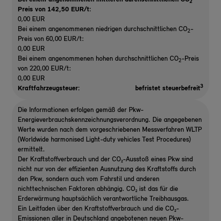
2
Preis von 142,50 EUR/t
:
0,00 EUR
Bei einem angenommenen niedrigen durchschnittlichen CO
-
2
Preis von 60,00 EUR/t:
0,00 EUR
Bei einem angenommenen hohen durchschnittlichen CO
-Preis
2
von 220,00 EUR/t:
0,00 EUR
3
Kraftfahrzeugsteuer:
befristet steuerbefreit
Die Informationen erfolgen gemäß der Pkw-
Energieverbrauchskennzeichnungsverordnung. Die angegebenen
Werte wurden nach dem vorgeschriebenen Messverfahren WLTP
(Worldwide harmonised Light-duty vehicles Test Procedures)
ermittelt.
Der Kraftstoffverbrauch und der CO₂-Ausstoß eines Pkw sind
nicht nur von der effizienten Ausnutzung des Kraftstoffs durch
den Pkw, sondern auch vom Fahrstil und anderen
nichttechnischen Faktoren abhängig. CO₂ ist das für die
Erderwärmung hauptsächlich verantwortliche Treibhausgas.
Ein Leitfaden über den Kraftstoffverbrauch und die CO₂-
Emissionen aller in Deutschland angebotenen neuen Pkw-