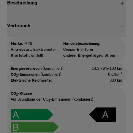
Beschreibung
Verbrauch
Marke:
MINI
Handelsbezeichnung:
Antriebsart:
Elektromotor
Cooper E 3-Türer
Kraftstoff:
entfällt
anderer Energieträger:
Strom
Energieverbrauch
(kombiniert):
14,3 kWh/100 km
1
CO
-Emissionen
(kombiniert):
0 g/km
2
Elektrische Reichweite
:
300 km
CO
-Klasse
2
Auf Grundlage der CO
-Emissionen (kombiniert)
2
A
A
B