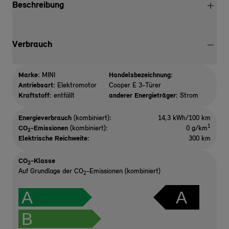
Beschreibung
Verbrauch
Marke:
MINI
Handelsbezeichnung:
Antriebsart:
Elektromotor
Cooper E 3-Türer
Kraftstoff:
entfällt
anderer Energieträger:
Strom
Energieverbrauch
(kombiniert):
14,3 kWh/100 km
1
CO
-Emissionen
(kombiniert):
0 g/km
2
Elektrische Reichweite
:
300 km
CO
-Klasse
2
Auf Grundlage der CO
-Emissionen (kombiniert)
2
A
A
B