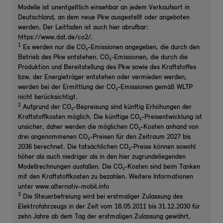
Modelle ist unentgeltlich einsehbar an jedem Verkaufsort in
Deutschland, an dem neue Pkw ausgestellt oder angeboten
werden. Der Leitfaden ist auch hier abrufbar:
https://www.dat.de/co2/.
1
Es werden nur die CO₂-Emissionen angegeben, die durch den
Betrieb des Pkw entstehen. CO₂-Emissionen, die durch die
Produktion und Bereitstellung des Pkw sowie des Kraftstoffes
bzw. der Energieträger entstehen oder vermieden werden,
werden bei der Ermittlung der CO₂-Emissionen gemäß WLTP
nicht berücksichtigt.
2
Aufgrund der CO₂-Bepreisung sind künftig Erhöhungen der
Kraftstoffkosten möglich. Die künftige CO₂-Preisentwicklung ist
unsicher, daher werden die möglichen CO₂-Kosten anhand von
drei angenommenen CO₂-Preisen für den Zeitraum 2027 bis
2036 berechnet. Die tatsächlichen CO₂-Preise können sowohl
höher als auch niedriger als in den hier zugrundeliegenden
Modellrechnungen ausfallen. Die CO₂-Kosten sind beim Tanken
mit den Kraftstoffkosten zu bezahlen. Weitere Informationen
unter www.alternativ-mobil.info
3
Die Steuerbefreiung wird bei erstmaliger Zulassung des
Elektrofahrzeugs in der Zeit vom 18.05.2011 bis 31.12.2030 für
zehn Jahre ab dem Tag der erstmaligen Zulassung gewährt,