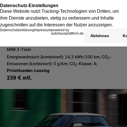
MINI Cooper E - Privat
MINI 3-Türer
Energieverbrauch (kombiniert): 14,3 kWh/100 km
;
CO
-
2
Emissionen (kombiniert): 0 g/km
;
CO
-Klasse: A
;
2
Privatkunden-Leasing
239 € mtl.