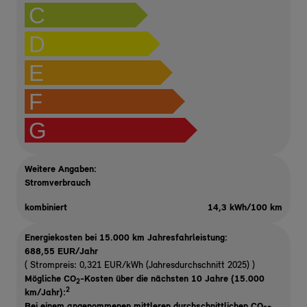
C
D
E
F
G
Weitere Angaben:
Stromverbrauch
kombiniert
14,3 kWh/100 km
Energiekosten bei 15.000 km Jahresfahrleistung:
688,55 EUR/Jahr
( Strompreis: 0,321 EUR/kWh (Jahresdurchschnitt 2025) )
Mögliche CO
-Kosten über die nächsten 10 Jahre (15.000
2
2
km/Jahr):
Bei einem angenommenen mittleren durchschnittlichen CO
-