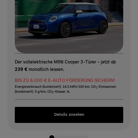
Der vollelektrische MINI Cooper 3-Türer - jetzt ab
239 €
monatlich leasen.
BIS ZU 6.000 € E-AUTO FÖRDERUNG SICHERN!
Energieverbrauch (kombiniert): 14,3 kWh/100 km
;
CO
-Emissionen
2
(kombiniert): 0 g/km
;
CO
-Klasse: A
;
2
Details ansehen