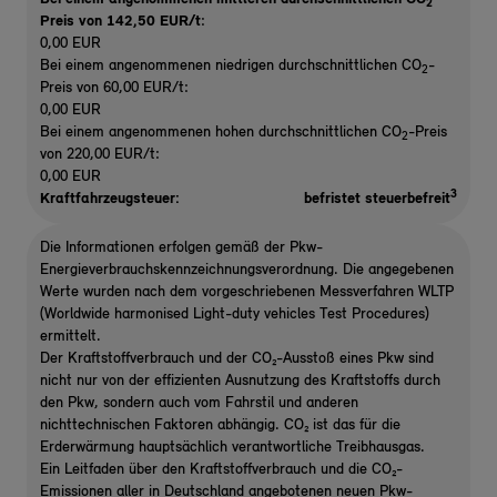
2
Preis von 142,50 EUR/t
:
0,00 EUR
Bei einem angenommenen niedrigen durchschnittlichen CO
-
2
Preis von 60,00 EUR/t:
0,00 EUR
Bei einem angenommenen hohen durchschnittlichen CO
-Preis
2
von 220,00 EUR/t:
0,00 EUR
3
Kraftfahrzeugsteuer:
befristet steuerbefreit
Die Informationen erfolgen gemäß der Pkw-
Energieverbrauchskennzeichnungsverordnung. Die angegebenen
Werte wurden nach dem vorgeschriebenen Messverfahren WLTP
(Worldwide harmonised Light-duty vehicles Test Procedures)
ermittelt.
Der Kraftstoffverbrauch und der CO₂-Ausstoß eines Pkw sind
nicht nur von der effizienten Ausnutzung des Kraftstoffs durch
den Pkw, sondern auch vom Fahrstil und anderen
nichttechnischen Faktoren abhängig. CO₂ ist das für die
Erderwärmung hauptsächlich verantwortliche Treibhausgas.
Ein Leitfaden über den Kraftstoffverbrauch und die CO₂-
Emissionen aller in Deutschland angebotenen neuen Pkw-