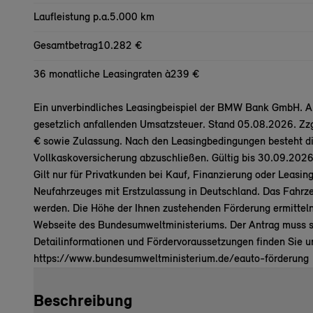
Laufleistung p.a.
5.000 km
Gesamtbetrag
10.282 €
36 monatliche Leasingraten à
239 €
Ein unverbindliches Leasingbeispiel der BMW Bank GmbH. All
gesetzlich anfallenden Umsatzsteuer. Stand 05.08.2026. Zz
€ sowie Zulassung. Nach den Leasingbedingungen besteht die
Vollkaskoversicherung abzuschließen. Gültig bis 30.09
Gilt nur für Privatkunden bei Kauf, Finanzierung oder Leasi
Neufahrzeuges mit Erstzulassung in Deutschland. Das Fahr
werden. Die Höhe der Ihnen zustehenden Förderung ermitteln
Webseite des Bundesumweltministeriums. Der Antrag muss se
Detailinformationen und Fördervoraussetzungen finden Sie un
https://www.bundesumweltministerium.de/eauto-förderung
Beschreibung