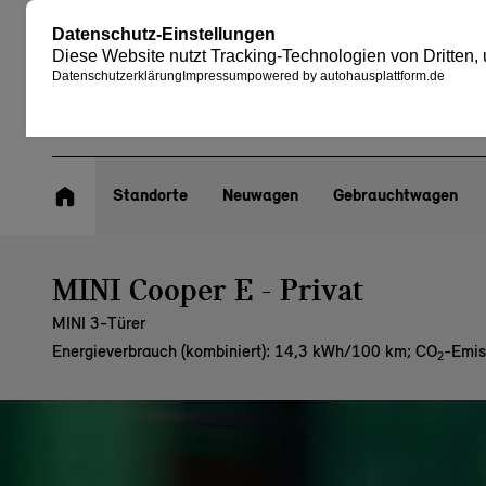
Standorte
Neuwagen
Gebrauchtwagen
MINI Cooper E - Privat
MINI 3-Türer
Energieverbrauch (kombiniert): 14,3 kWh/100 km
;
CO
-Emis
2