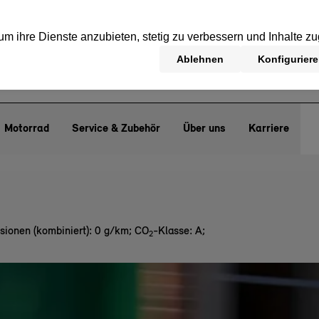
Motorrad
Service & Zubehör
Über uns
Karriere
sionen (kombiniert): 0 g/km
;
CO
-Klasse: A
;
2