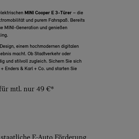
elektrischen
MINI Cooper E 3-Türer
– die
tromobilität und purem Fahrspaß. Bereits
eue MINI-Generation und genießen
ing.
n Design, einem hochmodernen digitalen
lebnis macht. Ob Stadtverkehr oder
ig und stilvoll zugleich. Sichern Sie sich
 + Enders & Karl + Co. und starten Sie
für mtl. nur 49 €*
 staatliche E-Auto Förderung