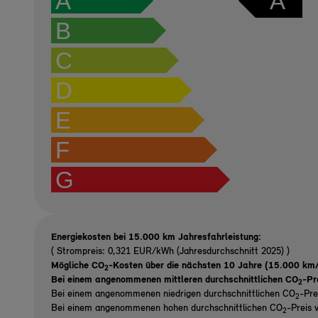
A
A
B
C
D
E
F
G
Energiekosten bei 15.000 km Jahresfahrleistung:
( Strompreis: 0,321 EUR/kWh (Jahresdurchschnitt 2025) )
Mögliche CO
-Kosten über die nächsten 10 Jahre (15.000 km/
2
Bei einem angenommenen mittleren durchschnittlichen CO
-Pr
2
Bei einem angenommenen niedrigen durchschnittlichen CO
-Pre
2
Bei einem angenommenen hohen durchschnittlichen CO
-Preis 
2