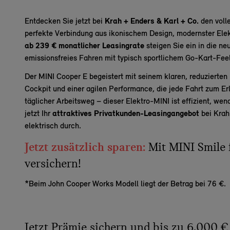
Entdecken Sie jetzt bei
Krah + Enders & Karl + Co.
den voll
perfekte Verbindung aus ikonischem Design, modernster Elek
ab 239 € monatlicher Leasingrate
steigen Sie ein in die n
emissionsfreies Fahren mit typisch sportlichem Go-Kart-Feel
Der MINI Cooper E begeistert mit seinem klaren, reduzierte
Cockpit und einer agilen Performance, die jede Fahrt zum Er
täglicher Arbeitsweg – dieser Elektro-MINI ist effizient, wend
jetzt Ihr
attraktives Privatkunden-Leasingangebot
bei Krah
elektrisch durch.
Jetzt zusätzlich sparen:
Mit MINI Smile 
versichern!
*Beim John Cooper Works Modell liegt der Betrag bei 76 €.
Jetzt Prämie sichern und bis zu 6.000 €