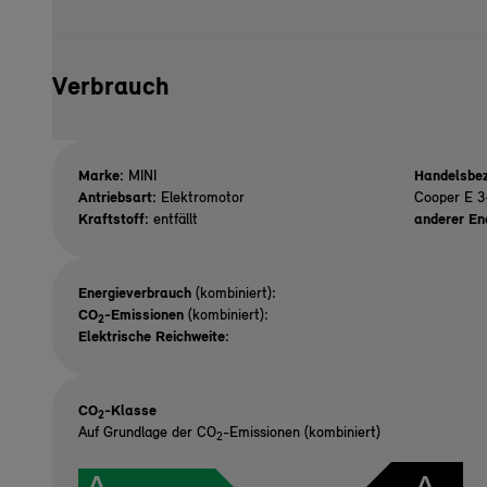
Verbrauch
Marke:
MINI
Handelsbez
Antriebsart:
Elektromotor
Cooper E 3
Kraftstoff:
entfällt
anderer En
Energieverbrauch
(kombiniert):
CO
-Emissionen
(kombiniert):
2
Elektrische Reichweite
:
CO
-Klasse
2
Auf Grundlage der CO
-Emissionen (kombiniert)
2