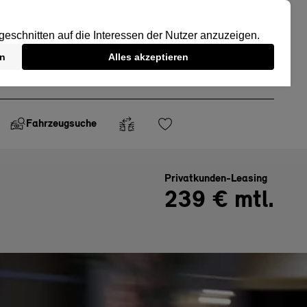
Fahrzeugsuche
Privatkunden-Leasing
239 € mtl.