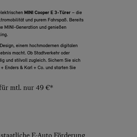
elektrischen
MINI Cooper E 3-Türer
– die
tromobilität und purem Fahrspaß. Bereits
eue MINI-Generation und genießen
ing.
n Design, einem hochmodernen digitalen
lebnis macht. Ob Stadtverkehr oder
ig und stilvoll zugleich. Sichern Sie sich
 + Enders & Karl + Co. und starten Sie
für mtl. nur 49 €*
 staatliche E-Auto Förderung