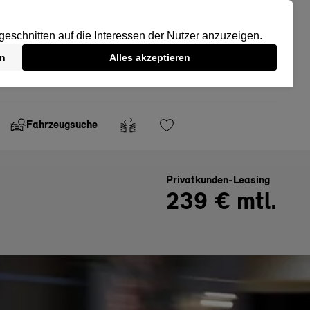
Fahrzeugsuche
Privatkunden-Leasing
239 € mtl.