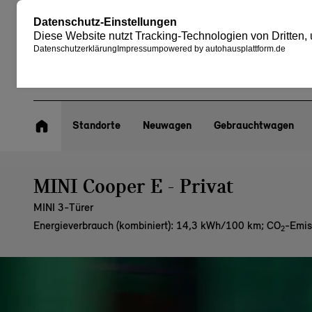
Standorte
Neuwagen
Gebrauchtwagen
MINI Cooper E - Privat
MINI 3-Türer
Energieverbrauch (kombiniert): 14,3 kWh/100 km
;
CO
-Emis
2