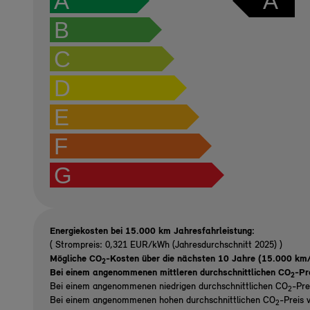
A
A
B
C
D
E
F
G
Energiekosten bei 15.000 km Jahresfahrleistung:
( Strompreis: 0,321 EUR/kWh (Jahresdurchschnitt 2025) )
Mögliche CO
-Kosten über die nächsten 10 Jahre (15.000 km/
2
Bei einem angenommenen mittleren durchschnittlichen CO
-Pr
2
Bei einem angenommenen niedrigen durchschnittlichen CO
-Pre
2
Bei einem angenommenen hohen durchschnittlichen CO
-Preis 
2