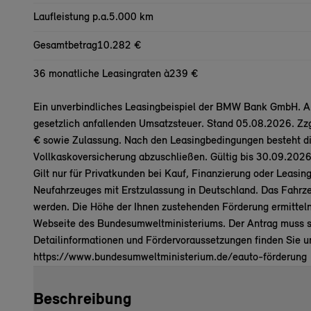
Laufleistung p.a.
5.000 km
Gesamtbetrag
10.282 €
36 monatliche Leasingraten à
239 €
Ein unverbindliches Leasingbeispiel der BMW Bank GmbH. All
gesetzlich anfallenden Umsatzsteuer. Stand 05.08.2026. Zz
€ sowie Zulassung. Nach den Leasingbedingungen besteht die
Vollkaskoversicherung abzuschließen. Gültig bis 30.09
Gilt nur für Privatkunden bei Kauf, Finanzierung oder Leasi
Neufahrzeuges mit Erstzulassung in Deutschland. Das Fahr
werden. Die Höhe der Ihnen zustehenden Förderung ermitteln
Webseite des Bundesumweltministeriums. Der Antrag muss se
Detailinformationen und Fördervoraussetzungen finden Sie un
https://www.bundesumweltministerium.de/eauto-förderung
Beschreibung