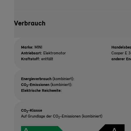
Verbrauch
Marke:
MINI
Handelsbez
Antriebsart:
Elektromotor
Cooper E 3
Kraftstoff:
entfällt
anderer En
Energieverbrauch
(kombiniert):
CO
-Emissionen
(kombiniert):
2
Elektrische Reichweite
:
CO
-Klasse
2
Auf Grundlage der CO
-Emissionen (kombiniert)
2