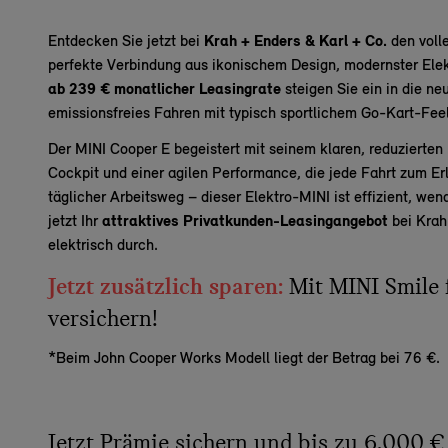
Entdecken Sie jetzt bei
Krah + Enders & Karl + Co.
den voll
perfekte Verbindung aus ikonischem Design, modernster Elek
ab 239 € monatlicher Leasingrate
steigen Sie ein in die n
emissionsfreies Fahren mit typisch sportlichem Go-Kart-Feel
Der MINI Cooper E begeistert mit seinem klaren, reduzierte
Cockpit und einer agilen Performance, die jede Fahrt zum Er
täglicher Arbeitsweg – dieser Elektro-MINI ist effizient, wend
jetzt Ihr
attraktives Privatkunden-Leasingangebot
bei Krah
elektrisch durch.
Jetzt zusätzlich sparen:
Mit MINI Smile 
versichern!
*Beim John Cooper Works Modell liegt der Betrag bei 76 €.
Jetzt Prämie sichern und bis zu 6.000 €