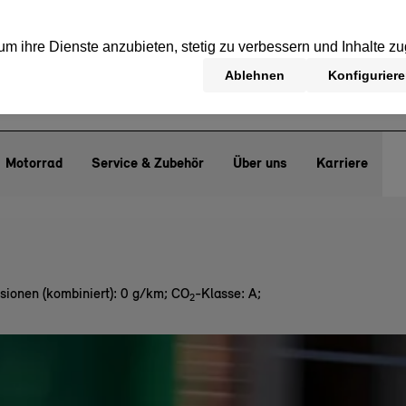
Motorrad
Service & Zubehör
Über uns
Karriere
sionen (kombiniert): 0 g/km
;
CO
-Klasse: A
;
2