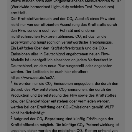
Werte wurden nach dem vorgeschriebenen Messverfahren WLTP
(Worldwide harmonised Light-duty vehicles Test Procedures)
ermittelt.
Der Kraftstoffverbrauch und der CO₂-Ausstoß eines Pkw sind
nicht nur von der effizienten Ausnutzung des Kraftstoffs durch
den Pkw, sondern auch vom Fahrstil und anderen
nichttechnischen Faktoren abhängig. CO₂ ist das für die
Erderwärmung hauptsächlich verantwortliche Treibhausgas.
Ein Leitfaden über den Kraftstoffverbrauch und die CO₂-
Emissionen aller in Deutschland angebotenen neuen Pkw-
Modelle ist unentgeltlich einsehbar an jedem Verkaufsort in
Deutschland, an dem neue Pkw ausgestellt oder angeboten
werden. Der Leitfaden ist auch hier abrufbar:
https://www.dat.de/co2/.
1
Es werden nur die CO₂-Emissionen angegeben, die durch den
Betrieb des Pkw entstehen. CO₂-Emissionen, die durch die
Produktion und Bereitstellung des Pkw sowie des Kraftstoffes
bzw. der Energieträger entstehen oder vermieden werden,
werden bei der Ermittlung der CO₂-Emissionen gemäß WLTP
nicht berücksichtigt.
2
Aufgrund der CO₂-Bepreisung sind künftig Erhöhungen der
Kraftstoffkosten möglich. Die künftige CO₂-Preisentwicklung ist
unsicher, daher werden die möglichen CO₂-Kosten anhand von