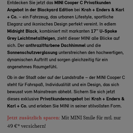
Entdecken Sie jetzt das
MINI Cooper C Privatkunden
Angebot in der Blackyard Edition
bei
Krah + Enders & Karl
+ Co.
– ein Fahrzeug, das urbanen Lifestyle, sportliche
Eleganz und ikonisches Design perfekt vereint. In edlem
Midnight Black
, kombiniert mit markanten
17" U-Spoke
Grey Leichtmetallfelgen
, zieht dieser MINI alle Blicke auf
sich. Der
anthrazitfarbene Dachhimmel
und die
Sonnenschutzverglasung
unterstreichen den hochwertigen,
dynamischen Auftritt und sorgen gleichzeitig für ein
angenehmes Raumgefühl.
Ob in der Stadt oder auf der Landstraße – der MINI Cooper C
steht für Fahrspaß, Individualität und ein Design, das sich
bewusst vom Mainstream abhebt. Sichern Sie sich jetzt
dieses exklusive
Privatkundenangebot
bei
Krah + Enders &
Karl + Co.
und erleben Sie MINI in seiner stilvollsten Form.
Jetzt zusätzlich sparen:
Mit MINI Smile für mtl. nur
49 €* versichern!