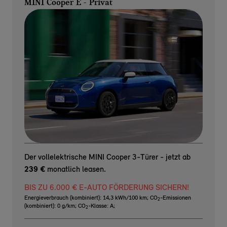
MINI Cooper E - Privat
Der vollelektrische MINI Cooper 3-Türer - jetzt ab
239 €
monatlich leasen.
BIS ZU 6.000 € E-AUTO FÖRDERUNG SICHERN!
Energieverbrauch (kombiniert): 14,3 kWh/100 km
;
CO
-Emissionen
2
(kombiniert): 0 g/km
;
CO
-Klasse: A
;
2