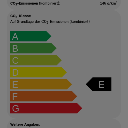
1
CO
-Emissionen
(kombiniert):
146 g/km
2
CO
-Klasse
2
Auf Grundlage der CO
-Emissionen (kombiniert)
2
A
B
C
D
E
E
F
G
Weitere Angaben: