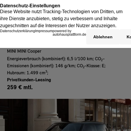
MINI Cooper C - Blackyard Edition
MINI MINI Cooper
Energieverbrauch (kombiniert): 6,5 l/100 km
;
CO
-
2
Emissionen (kombiniert): 146 g/km
;
CO
-Klasse: E
;
2
3
Hubraum: 1.499 cm
;
Privatkunden-Leasing
259 € mtl.