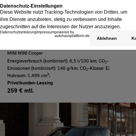
MINI Cooper C - Blackyard Edition
MINI MINI Cooper
Energieverbrauch (kombiniert): 6,5 l/100 km
;
CO
-
2
Emissionen (kombiniert): 146 g/km
;
CO
-Klasse: E
;
2
3
Hubraum: 1.499 cm
;
Privatkunden-Leasing
259 € mtl.