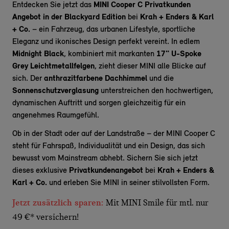
Entdecken Sie jetzt das
MINI Cooper C Privatkunden
Angebot in der Blackyard Edition
bei
Krah + Enders & Karl
+ Co.
– ein Fahrzeug, das urbanen Lifestyle, sportliche
Eleganz und ikonisches Design perfekt vereint. In edlem
Midnight Black
, kombiniert mit markanten
17" U-Spoke
Grey Leichtmetallfelgen
, zieht dieser MINI alle Blicke auf
sich. Der
anthrazitfarbene Dachhimmel
und die
Sonnenschutzverglasung
unterstreichen den hochwertigen,
dynamischen Auftritt und sorgen gleichzeitig für ein
angenehmes Raumgefühl.
Ob in der Stadt oder auf der Landstraße – der MINI Cooper C
steht für Fahrspaß, Individualität und ein Design, das sich
bewusst vom Mainstream abhebt. Sichern Sie sich jetzt
dieses exklusive
Privatkundenangebot
bei
Krah + Enders &
Karl + Co.
und erleben Sie MINI in seiner stilvollsten Form.
Jetzt zusätzlich sparen:
Mit MINI Smile für mtl. nur
49 €* versichern!