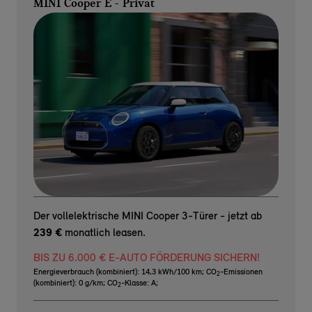
MINI Cooper E - Privat
Der vollelektrische MINI Cooper 3-Türer - jetzt ab
239 €
monatlich leasen.
BIS ZU 6.000 € E-AUTO FÖRDERUNG SICHERN!
Energieverbrauch (kombiniert): 14,3 kWh/100 km
;
CO
-Emissionen
2
(kombiniert): 0 g/km
;
CO
-Klasse: A
;
2