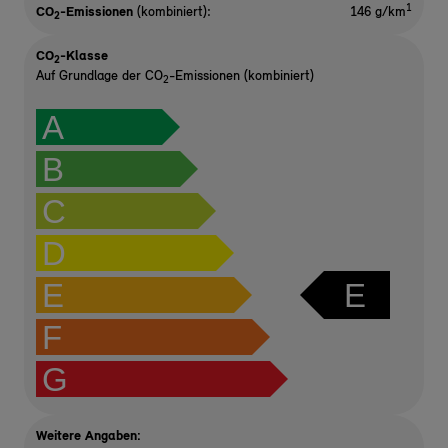
1
CO
-Emissionen
(kombiniert):
146 g/km
2
CO
-Klasse
2
Auf Grundlage der CO
-Emissionen (kombiniert)
2
A
B
C
D
E
E
F
G
Weitere Angaben: