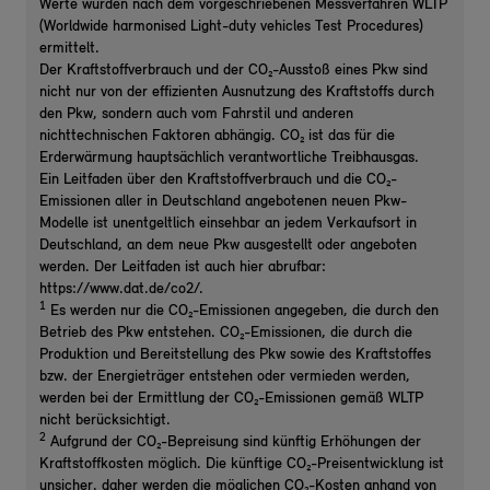
Werte wurden nach dem vorgeschriebenen Messverfahren WLTP
(Worldwide harmonised Light-duty vehicles Test Procedures)
ermittelt.
Der Kraftstoffverbrauch und der CO₂-Ausstoß eines Pkw sind
nicht nur von der effizienten Ausnutzung des Kraftstoffs durch
den Pkw, sondern auch vom Fahrstil und anderen
nichttechnischen Faktoren abhängig. CO₂ ist das für die
Erderwärmung hauptsächlich verantwortliche Treibhausgas.
Ein Leitfaden über den Kraftstoffverbrauch und die CO₂-
Emissionen aller in Deutschland angebotenen neuen Pkw-
Modelle ist unentgeltlich einsehbar an jedem Verkaufsort in
Deutschland, an dem neue Pkw ausgestellt oder angeboten
werden. Der Leitfaden ist auch hier abrufbar:
https://www.dat.de/co2/.
1
Es werden nur die CO₂-Emissionen angegeben, die durch den
Betrieb des Pkw entstehen. CO₂-Emissionen, die durch die
Produktion und Bereitstellung des Pkw sowie des Kraftstoffes
bzw. der Energieträger entstehen oder vermieden werden,
werden bei der Ermittlung der CO₂-Emissionen gemäß WLTP
nicht berücksichtigt.
2
Aufgrund der CO₂-Bepreisung sind künftig Erhöhungen der
Kraftstoffkosten möglich. Die künftige CO₂-Preisentwicklung ist
unsicher, daher werden die möglichen CO₂-Kosten anhand von