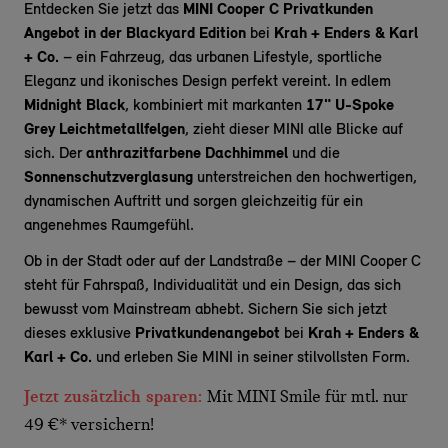
Entdecken Sie jetzt das
MINI Cooper C Privatkunden
Angebot in der Blackyard Edition
bei
Krah + Enders & Karl
+ Co.
– ein Fahrzeug, das urbanen Lifestyle, sportliche
Eleganz und ikonisches Design perfekt vereint. In edlem
Midnight Black
, kombiniert mit markanten
17" U-Spoke
Grey Leichtmetallfelgen
, zieht dieser MINI alle Blicke auf
sich. Der
anthrazitfarbene Dachhimmel
und die
Sonnenschutzverglasung
unterstreichen den hochwertigen,
dynamischen Auftritt und sorgen gleichzeitig für ein
angenehmes Raumgefühl.
Ob in der Stadt oder auf der Landstraße – der MINI Cooper C
steht für Fahrspaß, Individualität und ein Design, das sich
bewusst vom Mainstream abhebt. Sichern Sie sich jetzt
dieses exklusive
Privatkundenangebot
bei
Krah + Enders &
Karl + Co.
und erleben Sie MINI in seiner stilvollsten Form.
Jetzt zusätzlich sparen:
Mit MINI Smile für mtl. nur
49 €* versichern!