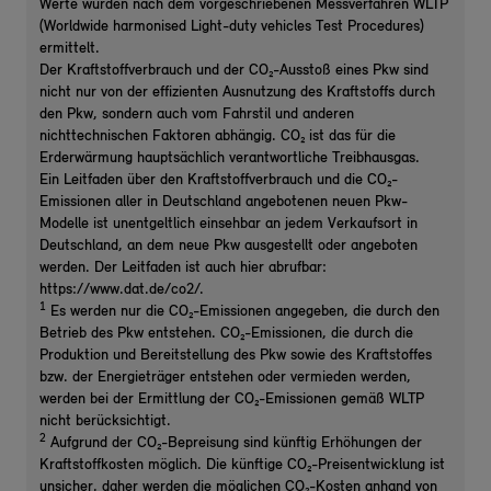
Werte wurden nach dem vorgeschriebenen Messverfahren WLTP
(Worldwide harmonised Light-duty vehicles Test Procedures)
ermittelt.
Der Kraftstoffverbrauch und der CO₂-Ausstoß eines Pkw sind
nicht nur von der effizienten Ausnutzung des Kraftstoffs durch
den Pkw, sondern auch vom Fahrstil und anderen
nichttechnischen Faktoren abhängig. CO₂ ist das für die
Erderwärmung hauptsächlich verantwortliche Treibhausgas.
Ein Leitfaden über den Kraftstoffverbrauch und die CO₂-
Emissionen aller in Deutschland angebotenen neuen Pkw-
Modelle ist unentgeltlich einsehbar an jedem Verkaufsort in
Deutschland, an dem neue Pkw ausgestellt oder angeboten
werden. Der Leitfaden ist auch hier abrufbar:
https://www.dat.de/co2/.
1
Es werden nur die CO₂-Emissionen angegeben, die durch den
Betrieb des Pkw entstehen. CO₂-Emissionen, die durch die
Produktion und Bereitstellung des Pkw sowie des Kraftstoffes
bzw. der Energieträger entstehen oder vermieden werden,
werden bei der Ermittlung der CO₂-Emissionen gemäß WLTP
nicht berücksichtigt.
2
Aufgrund der CO₂-Bepreisung sind künftig Erhöhungen der
Kraftstoffkosten möglich. Die künftige CO₂-Preisentwicklung ist
unsicher, daher werden die möglichen CO₂-Kosten anhand von