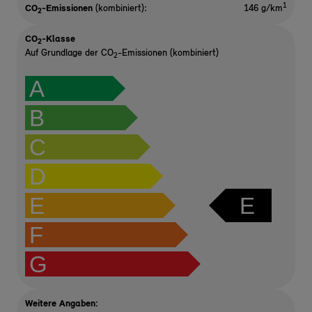
1
CO
-Emissionen
(kombiniert):
146 g/km
2
CO
-Klasse
2
Auf Grundlage der CO
-Emissionen (kombiniert)
2
A
B
C
D
E
E
F
G
Weitere Angaben: