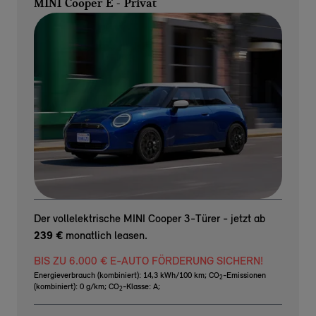
MINI Cooper E - Privat
Der vollelektrische MINI Cooper 3-Türer - jetzt ab
239 €
monatlich leasen.
BIS ZU 6.000 € E-AUTO FÖRDERUNG SICHERN!
Energieverbrauch (kombiniert): 14,3 kWh/100 km
;
CO
-Emissionen
2
(kombiniert): 0 g/km
;
CO
-Klasse: A
;
2