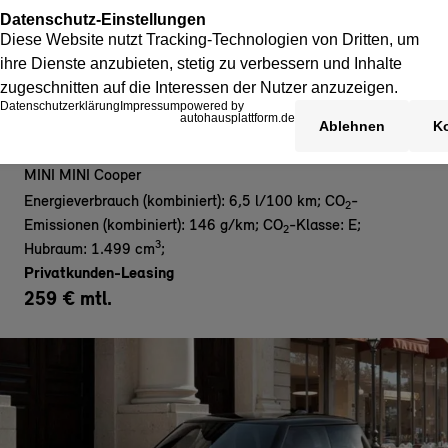
MINI Cooper C - Blackyard Edition
MINI MINI Cooper
Energieverbrauch (kombiniert): 6,5 l/100 km
;
CO
-
2
Emissionen (kombiniert): 146 g/km
;
CO
-Klasse: E
;
2
3
Hubraum: 1.499 cm
;
Privatkunden-Leasing
259 € mtl.