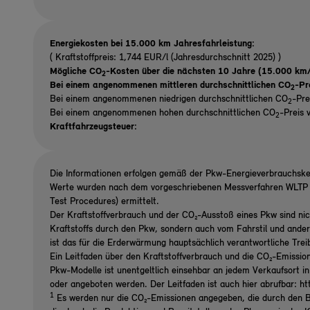
Energiekosten bei 15.000 km Jahresfahrleistung:
( Kraftstoffpreis: 1,744 EUR/l (Jahresdurchschnitt 2025) )
Mögliche CO
-Kosten über die nächsten 10 Jahre (15.000 km/
2
Bei einem angenommenen mittleren durchschnittlichen CO
-Pr
2
Bei einem angenommenen niedrigen durchschnittlichen CO
-Pre
2
Bei einem angenommenen hohen durchschnittlichen CO
-Preis 
2
Kraftfahrzeugsteuer:
Die Informationen erfolgen gemäß der Pkw-Energieverbrauchsk
Werte wurden nach dem vorgeschriebenen Messverfahren WLTP (
Test Procedures) ermittelt.
Der Kraftstoffverbrauch und der CO₂-Ausstoß eines Pkw sind nic
Kraftstoffs durch den Pkw, sondern auch vom Fahrstil und ande
ist das für die Erderwärmung hauptsächlich verantwortliche Tre
Ein Leitfaden über den Kraftstoffverbrauch und die CO₂-Emissio
Pkw-Modelle ist unentgeltlich einsehbar an jedem Verkaufsort i
oder angeboten werden. Der Leitfaden ist auch hier abrufbar: h
1
Es werden nur die CO₂-Emissionen angegeben, die durch den B