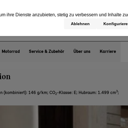
Motorrad
Service & Zubehör
Über uns
Karriere
ion
3
n (kombiniert): 146 g/km
;
CO
-Klasse: E
;
Hubraum: 1.499 cm
;
2