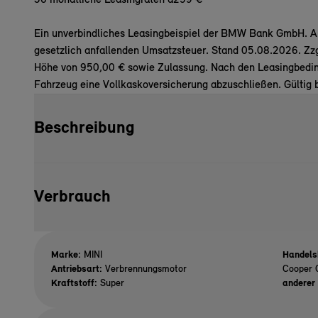
36 monatliche Leasingraten à
259 €
Ein unverbindliches Leasingbeispiel der BMW Bank GmbH. All
gesetzlich anfallenden Umsatzsteuer. Stand 05.08.2026. Zz
Höhe von 950,00 € sowie Zulassung. Nach den Leasingbeding
Fahrzeug eine Vollkaskoversicherung abzuschließen. Gültig 
Beschreibung
Verbrauch
Marke:
MINI
Handels
Antriebsart:
Verbrennungsmotor
Cooper 
Kraftstoff:
Super
anderer 