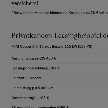
versichern!
*Bei weiteren Modellen können die Kosten bis zu 76 € betra
Privatkunden-Leasingbeispiel
MINI Cooper C 3-Türer,
, Benzin, 115 kW (156 PS)
Anschaffungspreis
29.400 €
Leasingsonderzahlung
1.781 €
Laufzeit
36 Monate
Laufleistung p.a.
5.000 km
Gesamtbetrag
11.105 €