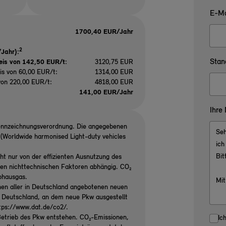
E-Ma
1700,40 EUR/Jahr
2
Jahr):
Stan
eis von 142,50 EUR/t
:
3120,75 EUR
is von 60,00 EUR/t:
1314,00 EUR
von 220,00 EUR/t:
4818,00 EUR
141,00 EUR/Jahr
Ihre
ennzeichnungsverordnung. Die angegebenen
Worldwide harmonised Light-duty vehicles
ht nur von der effizienten Ausnutzung des
ren nichttechnischen Faktoren abhängig. CO₂
ibhausgas.
nen aller in Deutschland angebotenen neuen
n Deutschland, an dem neue Pkw ausgestellt
ttps://www.dat.de/co2/.
etrieb des Pkw entstehen. CO₂-Emissionen,
Ic