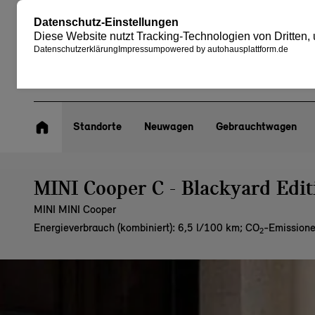
Standorte
Neuwagen
Gebrauchtwagen
MINI Cooper C - Blackyard Edit
MINI MINI Cooper
Energieverbrauch (kombiniert): 6,5 l/100 km
;
CO
-Emissione
2