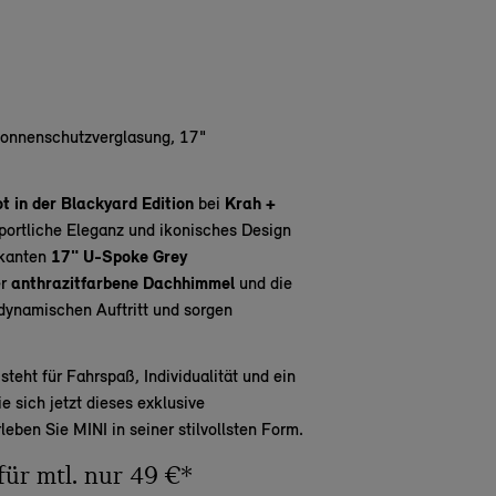
Sonnenschutzverglasung, 17"
 in der Blackyard Edition
bei
Krah +
sportliche Eleganz und ikonisches Design
rkanten
17" U-Spoke Grey
er
anthrazitfarbene Dachhimmel
und die
dynamischen Auftritt und sorgen
teht für Fahrspaß, Individualität und ein
 sich jetzt dieses exklusive
leben Sie MINI in seiner stilvollsten Form.
für mtl. nur 49 €*