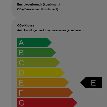
Energieverbrauch
(kombiniert):
CO
-Emissionen
(kombiniert):
2
CO
-Klasse
2
Auf Grundlage der CO
-Emissionen (kombiniert)
2
A
B
C
D
E
E
F
G