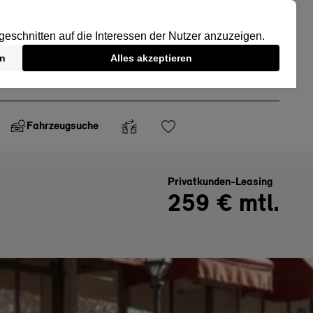
Fahrzeugsuche
Privatkunden-Leasing
259 € mtl.