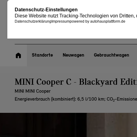
Standorte
Neuwagen
Gebrauchtwagen
MINI Cooper C - Blackyard Edit
MINI MINI Cooper
Energieverbrauch (kombiniert): 6,5 l/100 km
;
CO
-Emissione
2