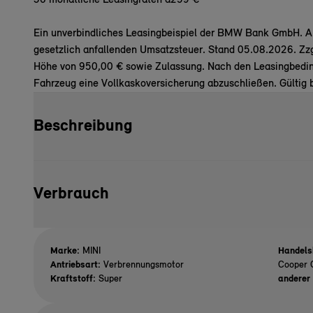
36 monatliche Leasingraten à
259 €
Ein unverbindliches Leasingbeispiel der BMW Bank GmbH. All
gesetzlich anfallenden Umsatzsteuer. Stand 05.08.2026. Zz
Höhe von 950,00 € sowie Zulassung. Nach den Leasingbeding
Fahrzeug eine Vollkaskoversicherung abzuschließen. Gültig 
Beschreibung
Verbrauch
Marke:
MINI
Handels
Antriebsart:
Verbrennungsmotor
Cooper 
Kraftstoff:
Super
anderer 