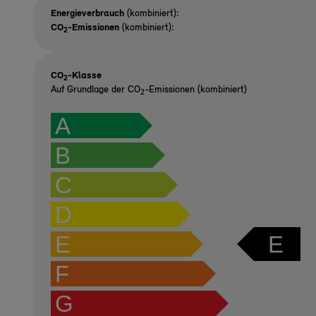
Energieverbrauch
(kombiniert):
CO
-Emissionen
(kombiniert):
2
CO
-Klasse
2
Auf Grundlage der CO
-Emissionen (kombiniert)
2
A
B
C
D
E
E
F
G