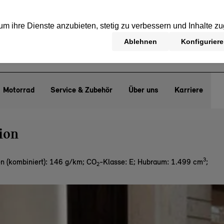
Motorrad
Service & Zubehör
Über uns
Karriere
ion
3
n (kombiniert): 146 g/km
;
CO
-Klasse: E
;
Hubraum: 1.499 cm
;
2