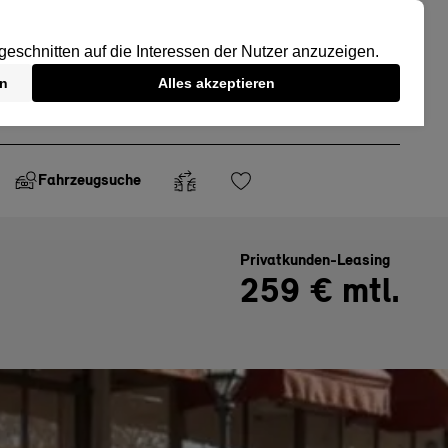
Fahrzeugsuche
Privatkunden-Leasing
259 € mtl.