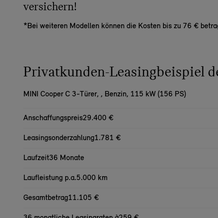
versichern!
*Bei weiteren Modellen können die Kosten bis zu 76 € betra
Privatkunden-Leasingbeispiel
MINI Cooper C 3-Türer,
, Benzin, 115 kW (156 PS)
Anschaffungspreis
29.400 €
Leasingsonderzahlung
1.781 €
Laufzeit
36 Monate
Laufleistung p.a.
5.000 km
Gesamtbetrag
11.105 €