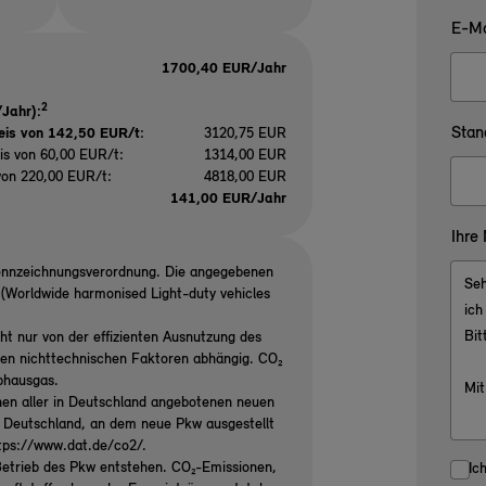
E-Ma
1700,40 EUR/Jahr
2
Jahr):
Stan
eis von 142,50 EUR/t
:
3120,75 EUR
is von 60,00 EUR/t:
1314,00 EUR
von 220,00 EUR/t:
4818,00 EUR
141,00 EUR/Jahr
Ihre
ennzeichnungsverordnung. Die angegebenen
Worldwide harmonised Light-duty vehicles
ht nur von der effizienten Ausnutzung des
ren nichttechnischen Faktoren abhängig. CO₂
ibhausgas.
nen aller in Deutschland angebotenen neuen
n Deutschland, an dem neue Pkw ausgestellt
ttps://www.dat.de/co2/.
etrieb des Pkw entstehen. CO₂-Emissionen,
Ic