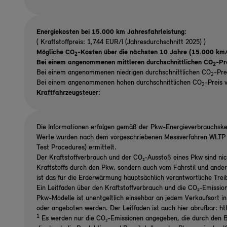
Energiekosten bei 15.000 km Jahresfahrleistung:
( Kraftstoffpreis: 1,744 EUR/l (Jahresdurchschnitt 2025) )
Mögliche CO
-Kosten über die nächsten 10 Jahre (15.000 km/
2
Bei einem angenommenen mittleren durchschnittlichen CO
-Pr
2
Bei einem angenommenen niedrigen durchschnittlichen CO
-Pre
2
Bei einem angenommenen hohen durchschnittlichen CO
-Preis 
2
Kraftfahrzeugsteuer:
Die Informationen erfolgen gemäß der Pkw-Energieverbrauchsk
Werte wurden nach dem vorgeschriebenen Messverfahren WLTP (
Test Procedures) ermittelt.
Der Kraftstoffverbrauch und der CO₂-Ausstoß eines Pkw sind nic
Kraftstoffs durch den Pkw, sondern auch vom Fahrstil und ande
ist das für die Erderwärmung hauptsächlich verantwortliche Tre
Ein Leitfaden über den Kraftstoffverbrauch und die CO₂-Emissio
Pkw-Modelle ist unentgeltlich einsehbar an jedem Verkaufsort i
oder angeboten werden. Der Leitfaden ist auch hier abrufbar: h
1
Es werden nur die CO₂-Emissionen angegeben, die durch den B