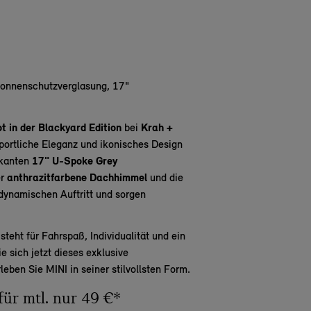
Sonnenschutzverglasung, 17"
 in der Blackyard Edition
bei
Krah +
sportliche Eleganz und ikonisches Design
rkanten
17" U-Spoke Grey
er
anthrazitfarbene Dachhimmel
und die
dynamischen Auftritt und sorgen
teht für Fahrspaß, Individualität und ein
 sich jetzt dieses exklusive
leben Sie MINI in seiner stilvollsten Form.
für mtl. nur 49 €*