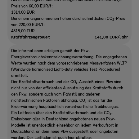
Bei einem angenommenen niedrigen durchschnittlichen CO
-
2
Preis von 60,00 EUR/t:
1314,00 EUR
Bei einem angenommenen hohen durchschnittlichen CO
-Preis
2
von 220,00 EUR/t:
4818,00 EUR
Kraftfahrzeugsteuer:
141,00 EUR/Jahr
Die Informationen erfolgen gemäß der Pkw-
Energieverbrauchskennzeichnungsverordnung. Die angegebenen
Werte wurden nach dem vorgeschriebenen Messverfahren WLTP
(Worldwide harmonised Light-duty vehicles Test Procedures)
ermittelt.
Der Kraftstoffverbrauch und der CO₂-Ausstoß eines Pkw sind
nicht nur von der effizienten Ausnutzung des Kraftstoffs durch
den Pkw, sondern auch vom Fahrstil und anderen
nichttechnischen Faktoren abhängig. CO₂ ist das für die
Erderwärmung hauptsächlich verantwortliche Treibhausgas.
Ein Leitfaden über den Kraftstoffverbrauch und die CO₂-
Emissionen aller in Deutschland angebotenen neuen Pkw-
Modelle ist unentgeltlich einsehbar an jedem Verkaufsort in
Deutschland, an dem neue Pkw ausgestellt oder angeboten
werden. Der Leitfaden ist auch hier abrufbar: