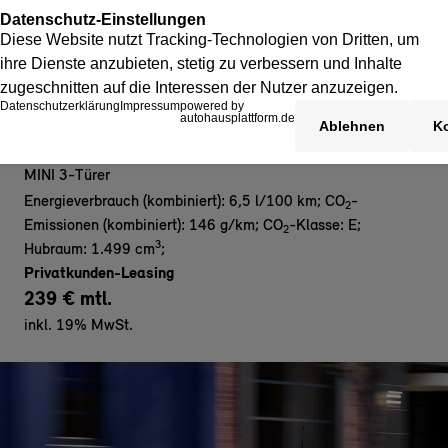
MINI Cooper C 3-Türer - Privat
MINI 3-Türer
Energieverbrauch (kombiniert): 6,5 l/100 km
;
CO
-
2
Emissionen (kombiniert): 146 g/km
;
CO
-Klasse: E
;
2
3
Hubraum: 1.499 cm
;
Privatkunden-Leasing
239 € mtl.
inkl. 19% MwSt.