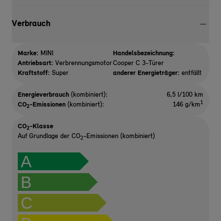
Verbrauch
Marke:
MINI
Handelsbezeichnung:
Antriebsart:
Verbrennungsmotor
Cooper C 3-Türer
Kraftstoff:
Super
anderer Energieträger:
entfällt
Energieverbrauch
(kombiniert):
6,5 l/100 km
1
CO
-Emissionen
(kombiniert):
146 g/km
2
CO
-Klasse
2
Auf Grundlage der CO
-Emissionen (kombiniert)
2
A
B
C