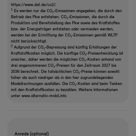
https://www.dat.de/co2/.
1
Es werden nur die CO₂-Emissionen angegeben, die durch den
Betrieb des Pkw entstehen. CO₂-Emissionen, die durch die
Produktion und Bereitstellung des Pkw sowie des Kraftstoffes
bzw. der Energieträger entstehen oder vermieden werden,
werden bei der Ermittlung der CO₂-Emissionen gemäß WLTP
nicht berücksichtigt.
2
Aufgrund der CO₂-Bepreisung sind künftig Erhöhungen der
Kraftstoffkosten möglich. Die künftige CO₂-Preisentwicklung ist
unsicher, daher werden die möglichen CO₂-Kosten anhand von
drei angenommenen CO₂-Preisen für den Zeitraum 2027 bis
2036 berechnet. Die tatsächlichen CO₂-Preise können sowohl
höher als auch niedriger als in den hier zugrundeliegenden
Modellrechnungen ausfallen. Die CO₂-Kosten sind beim Tanken
mit den Kraftstoffkosten zu bezahlen. Weitere Informationen
unter www.alternativ-mobil.info
Anrede (optional)