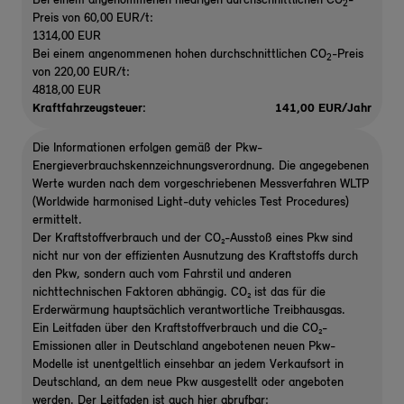
Bei einem angenommenen niedrigen durchschnittlichen CO
-
2
Preis von 60,00 EUR/t:
1314,00 EUR
Bei einem angenommenen hohen durchschnittlichen CO
-Preis
2
von 220,00 EUR/t:
4818,00 EUR
Kraftfahrzeugsteuer:
141,00 EUR/Jahr
Die Informationen erfolgen gemäß der Pkw-
Energieverbrauchskennzeichnungsverordnung. Die angegebenen
Werte wurden nach dem vorgeschriebenen Messverfahren WLTP
(Worldwide harmonised Light-duty vehicles Test Procedures)
ermittelt.
Der Kraftstoffverbrauch und der CO₂-Ausstoß eines Pkw sind
nicht nur von der effizienten Ausnutzung des Kraftstoffs durch
den Pkw, sondern auch vom Fahrstil und anderen
nichttechnischen Faktoren abhängig. CO₂ ist das für die
Erderwärmung hauptsächlich verantwortliche Treibhausgas.
Ein Leitfaden über den Kraftstoffverbrauch und die CO₂-
Emissionen aller in Deutschland angebotenen neuen Pkw-
Modelle ist unentgeltlich einsehbar an jedem Verkaufsort in
Deutschland, an dem neue Pkw ausgestellt oder angeboten
werden. Der Leitfaden ist auch hier abrufbar: