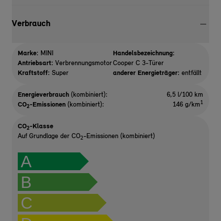
Verbrauch
Marke:
MINI
Handelsbezeichnung:
Antriebsart:
Verbrennungsmotor
Cooper C 3-Türer
Kraftstoff:
Super
anderer Energieträger:
entfällt
Energieverbrauch
(kombiniert):
6,5 l/100 km
1
CO
-Emissionen
(kombiniert):
146 g/km
2
CO
-Klasse
2
Auf Grundlage der CO
-Emissionen (kombiniert)
2
A
B
C