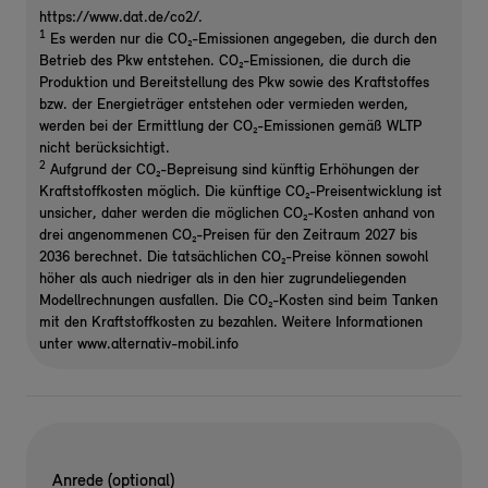
https://www.dat.de/co2/.
1
Es werden nur die CO₂-Emissionen angegeben, die durch den
Betrieb des Pkw entstehen. CO₂-Emissionen, die durch die
Produktion und Bereitstellung des Pkw sowie des Kraftstoffes
bzw. der Energieträger entstehen oder vermieden werden,
werden bei der Ermittlung der CO₂-Emissionen gemäß WLTP
nicht berücksichtigt.
2
Aufgrund der CO₂-Bepreisung sind künftig Erhöhungen der
Kraftstoffkosten möglich. Die künftige CO₂-Preisentwicklung ist
unsicher, daher werden die möglichen CO₂-Kosten anhand von
drei angenommenen CO₂-Preisen für den Zeitraum 2027 bis
2036 berechnet. Die tatsächlichen CO₂-Preise können sowohl
höher als auch niedriger als in den hier zugrundeliegenden
Modellrechnungen ausfallen. Die CO₂-Kosten sind beim Tanken
mit den Kraftstoffkosten zu bezahlen. Weitere Informationen
unter www.alternativ-mobil.info
Anrede (optional)