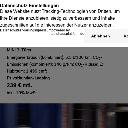
MINI Cooper C 3-Türer - Privat
MINI 3-Türer
Energieverbrauch (kombiniert): 6,5 l/100 km
;
CO
-
2
Emissionen (kombiniert): 146 g/km
;
CO
-Klasse: E
;
2
3
Hubraum: 1.499 cm
;
Privatkunden-Leasing
239 € mtl.
inkl. 19% MwSt.