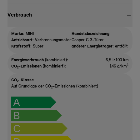
Verbrauch
Marke:
MINI
Handelsbezeichnung:
Antriebsart:
Verbrennungsmotor
Cooper C 3-Türer
Kraftstoff:
Super
anderer Energieträger:
entfällt
Energieverbrauch
(kombiniert):
6,5 l/100 km
1
CO
-Emissionen
(kombiniert):
146 g/km
2
CO
-Klasse
2
Auf Grundlage der CO
-Emissionen (kombiniert)
2
A
B
C