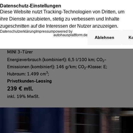
MINI Cooper C 3-Türer - Privat
MINI 3-Türer
Energieverbrauch (kombiniert): 6,5 l/100 km
;
CO
-
2
Emissionen (kombiniert): 146 g/km
;
CO
-Klasse: E
;
2
3
Hubraum: 1.499 cm
;
Privatkunden-Leasing
239 € mtl.
inkl. 19% MwSt.