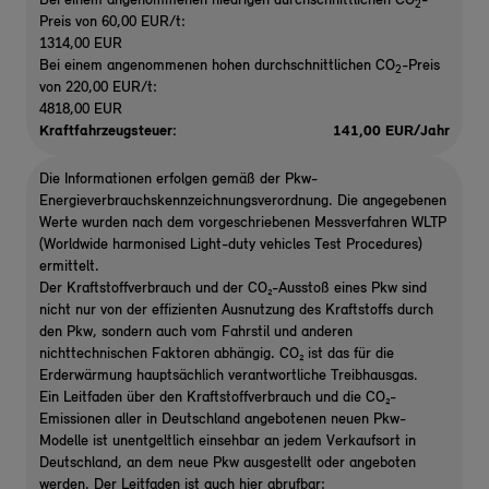
Bei einem angenommenen niedrigen durchschnittlichen CO
-
2
Preis von 60,00 EUR/t:
1314,00 EUR
Bei einem angenommenen hohen durchschnittlichen CO
-Preis
2
von 220,00 EUR/t:
4818,00 EUR
Kraftfahrzeugsteuer:
141,00 EUR/Jahr
Die Informationen erfolgen gemäß der Pkw-
Energieverbrauchskennzeichnungsverordnung. Die angegebenen
Werte wurden nach dem vorgeschriebenen Messverfahren WLTP
(Worldwide harmonised Light-duty vehicles Test Procedures)
ermittelt.
Der Kraftstoffverbrauch und der CO₂-Ausstoß eines Pkw sind
nicht nur von der effizienten Ausnutzung des Kraftstoffs durch
den Pkw, sondern auch vom Fahrstil und anderen
nichttechnischen Faktoren abhängig. CO₂ ist das für die
Erderwärmung hauptsächlich verantwortliche Treibhausgas.
Ein Leitfaden über den Kraftstoffverbrauch und die CO₂-
Emissionen aller in Deutschland angebotenen neuen Pkw-
Modelle ist unentgeltlich einsehbar an jedem Verkaufsort in
Deutschland, an dem neue Pkw ausgestellt oder angeboten
werden. Der Leitfaden ist auch hier abrufbar: