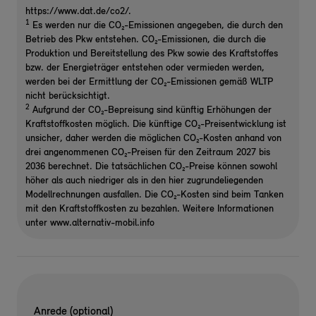
https://www.dat.de/co2/.
1
Es werden nur die CO₂-Emissionen angegeben, die durch den
Betrieb des Pkw entstehen. CO₂-Emissionen, die durch die
Produktion und Bereitstellung des Pkw sowie des Kraftstoffes
bzw. der Energieträger entstehen oder vermieden werden,
werden bei der Ermittlung der CO₂-Emissionen gemäß WLTP
nicht berücksichtigt.
2
Aufgrund der CO₂-Bepreisung sind künftig Erhöhungen der
Kraftstoffkosten möglich. Die künftige CO₂-Preisentwicklung ist
unsicher, daher werden die möglichen CO₂-Kosten anhand von
drei angenommenen CO₂-Preisen für den Zeitraum 2027 bis
2036 berechnet. Die tatsächlichen CO₂-Preise können sowohl
höher als auch niedriger als in den hier zugrundeliegenden
Modellrechnungen ausfallen. Die CO₂-Kosten sind beim Tanken
mit den Kraftstoffkosten zu bezahlen. Weitere Informationen
unter www.alternativ-mobil.info
Anrede (optional)