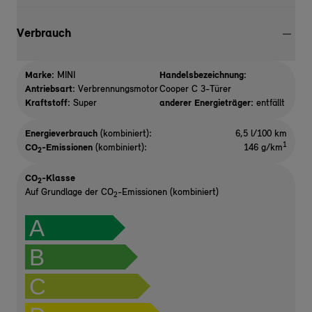
Verbrauch
Marke:
MINI
Handelsbezeichnung:
Antriebsart:
Verbrennungsmotor
Cooper C 3-Türer
Kraftstoff:
Super
anderer Energieträger:
entfällt
Energieverbrauch
(kombiniert):
6,5 l/100 km
1
CO
-Emissionen
(kombiniert):
146 g/km
2
CO
-Klasse
2
Auf Grundlage der CO
-Emissionen (kombiniert)
2
A
B
C