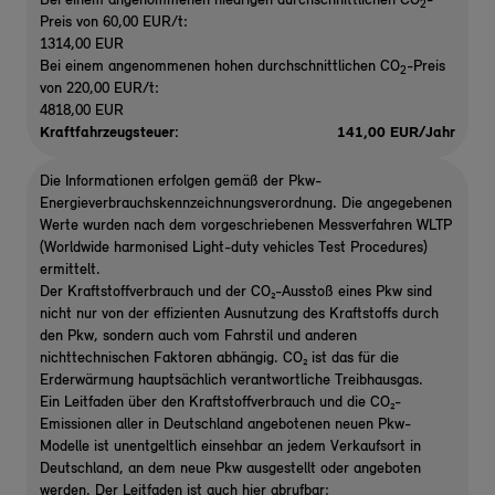
Bei einem angenommenen niedrigen durchschnittlichen CO
-
2
Preis von 60,00 EUR/t:
1314,00 EUR
Bei einem angenommenen hohen durchschnittlichen CO
-Preis
2
von 220,00 EUR/t:
4818,00 EUR
Kraftfahrzeugsteuer:
141,00 EUR/Jahr
Die Informationen erfolgen gemäß der Pkw-
Energieverbrauchskennzeichnungsverordnung. Die angegebenen
Werte wurden nach dem vorgeschriebenen Messverfahren WLTP
(Worldwide harmonised Light-duty vehicles Test Procedures)
ermittelt.
Der Kraftstoffverbrauch und der CO₂-Ausstoß eines Pkw sind
nicht nur von der effizienten Ausnutzung des Kraftstoffs durch
den Pkw, sondern auch vom Fahrstil und anderen
nichttechnischen Faktoren abhängig. CO₂ ist das für die
Erderwärmung hauptsächlich verantwortliche Treibhausgas.
Ein Leitfaden über den Kraftstoffverbrauch und die CO₂-
Emissionen aller in Deutschland angebotenen neuen Pkw-
Modelle ist unentgeltlich einsehbar an jedem Verkaufsort in
Deutschland, an dem neue Pkw ausgestellt oder angeboten
werden. Der Leitfaden ist auch hier abrufbar: