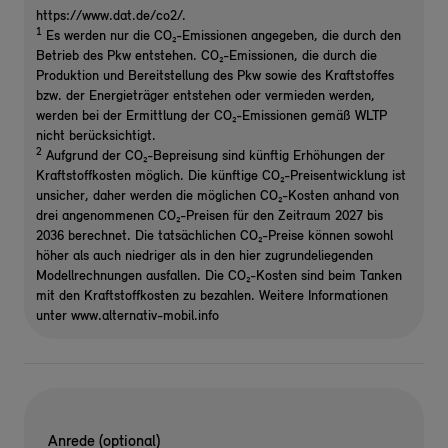
https://www.dat.de/co2/.
1
Es werden nur die CO₂-Emissionen angegeben, die durch den
Betrieb des Pkw entstehen. CO₂-Emissionen, die durch die
Produktion und Bereitstellung des Pkw sowie des Kraftstoffes
bzw. der Energieträger entstehen oder vermieden werden,
werden bei der Ermittlung der CO₂-Emissionen gemäß WLTP
nicht berücksichtigt.
2
Aufgrund der CO₂-Bepreisung sind künftig Erhöhungen der
Kraftstoffkosten möglich. Die künftige CO₂-Preisentwicklung ist
unsicher, daher werden die möglichen CO₂-Kosten anhand von
drei angenommenen CO₂-Preisen für den Zeitraum 2027 bis
2036 berechnet. Die tatsächlichen CO₂-Preise können sowohl
höher als auch niedriger als in den hier zugrundeliegenden
Modellrechnungen ausfallen. Die CO₂-Kosten sind beim Tanken
mit den Kraftstoffkosten zu bezahlen. Weitere Informationen
unter www.alternativ-mobil.info
Anrede (optional)