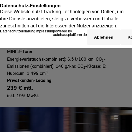
MINI Cooper C 3-Türer - Privat
MINI 3-Türer
Energieverbrauch (kombiniert): 6,5 l/100 km
;
CO
-
2
Emissionen (kombiniert): 146 g/km
;
CO
-Klasse: E
;
2
3
Hubraum: 1.499 cm
;
Privatkunden-Leasing
239 € mtl.
inkl. 19% MwSt.