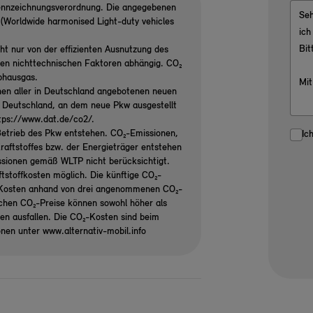
ennzeichnungsverordnung. Die angegebenen
Worldwide harmonised Light-duty vehicles
ht nur von der effizienten Ausnutzung des
ren nichttechnischen Faktoren abhängig. CO₂
ibhausgas.
nen aller in Deutschland angebotenen neuen
n Deutschland, an dem neue Pkw ausgestellt
ttps://www.dat.de/co2/.
etrieb des Pkw entstehen. CO₂-Emissionen,
Ic
raftstoffes bzw. der Energieträger entstehen
ssionen gemäß WLTP nicht berücksichtigt.
tstoffkosten möglich. Die künftige CO₂-
₂-Kosten anhand von drei angenommenen CO₂-
ichen CO₂-Preise können sowohl höher als
gen ausfallen. Die CO₂-Kosten sind beim
onen unter www.alternativ-mobil.info