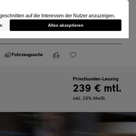
Fahrzeugsuche
Privatkunden-Leasing
239 € mtl.
inkl. 19% MwSt.