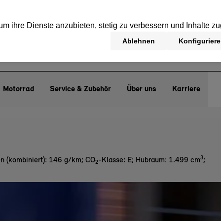
Motorrad
Service & Zubehör
Über uns
Karriere
3
n (kombiniert): 146 g/km
;
CO
-Klasse: E
;
Hubraum: 1.499 cm
;
2