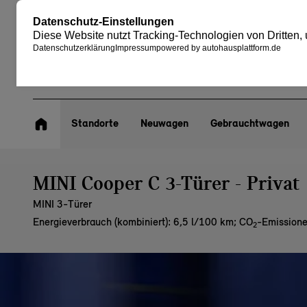
Standorte
Neuwagen
Gebrauchtwagen
MINI Cooper C 3-Türer - Privat
MINI 3-Türer
Energieverbrauch (kombiniert): 6,5 l/100 km
;
CO
-Emissione
2