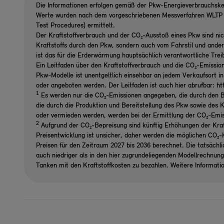
Die Informationen erfolgen gemäß der Pkw-Energieverbrauchsk
Werte wurden nach dem vorgeschriebenen Messverfahren WLTP (
Test Procedures) ermittelt.
Der Kraftstoffverbrauch und der CO₂-Ausstoß eines Pkw sind nic
Kraftstoffs durch den Pkw, sondern auch vom Fahrstil und ande
ist das für die Erderwärmung hauptsächlich verantwortliche Tre
Ein Leitfaden über den Kraftstoffverbrauch und die CO₂-Emissio
Pkw-Modelle ist unentgeltlich einsehbar an jedem Verkaufsort i
oder angeboten werden. Der Leitfaden ist auch hier abrufbar: h
1
Es werden nur die CO₂-Emissionen angegeben, die durch den B
die durch die Produktion und Bereitstellung des Pkw sowie des K
oder vermieden werden, werden bei der Ermittlung der CO₂-Emi
2
Aufgrund der CO₂-Bepreisung sind künftig Erhöhungen der Kraf
Preisentwicklung ist unsicher, daher werden die möglichen CO
Preisen für den Zeitraum 2027 bis 2036 berechnet. Die tatsächl
auch niedriger als in den hier zugrundeliegenden Modellrechnun
Tanken mit den Kraftstoffkosten zu bezahlen. Weitere Informati