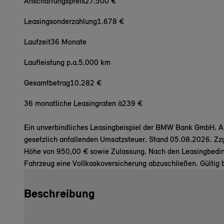
Anschaffungspreis
27.500 €
Leasingsonderzahlung
1.678 €
Laufzeit
36 Monate
Laufleistung p.a.
5.000 km
Gesamtbetrag
10.282 €
36 monatliche Leasingraten à
239 €
Ein unverbindliches Leasingbeispiel der BMW Bank GmbH. All
gesetzlich anfallenden Umsatzsteuer. Stand 05.08.2026. Zz
Höhe von 950,00 € sowie Zulassung. Nach den Leasingbeding
Fahrzeug eine Vollkaskoversicherung abzuschließen. Gültig 
Beschreibung