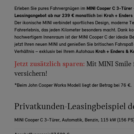
Erleben Sie pures Fahrvergnügen im
MINI Cooper C 3-Türer
Leasingangebot ab nur 239 € monatlich
bei
Krah + Enders 
Der ikonische MINI
verbindet
sportliches Design, moderne Te
Fahrerlebnis, das jeden Kilometer besonders macht. Dank ko
hochwertigem Innenraum ist der MINI Cooper C der ideale Beg
jetzt Ihren neuen MINI und genießen Sie britischen
Fahrspa
Verhältnis – exklusiv bei Ihrem Autohaus
Krah + Enders & Ka
Jetzt zusätzlich sparen:
Mit MINI Smile 
versichern!
*Beim John Cooper Works Modell liegt der Betrag bei 76 €.
Privatkunden-Leasingbeispiel
MINI Cooper C 3-Türer,
Automatik, Benzin, 115 kW (156 PS