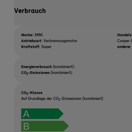
Verbrauch
Marke:
MINI
Handels
Antriebsart:
Verbrennungsmotor
Cooper 
Kraftstoff:
Super
anderer 
Energieverbrauch
(kombiniert):
CO
-Emissionen
(kombiniert):
2
CO
-Klasse
2
Auf Grundlage der CO
-Emissionen (kombiniert)
2
A
B