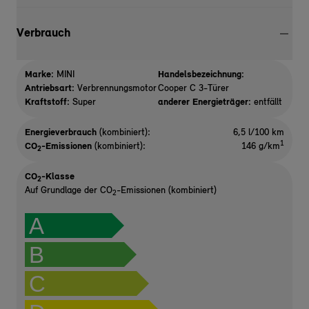
Verbrauch
Marke:
MINI
Handelsbezeichnung:
Antriebsart:
Verbrennungsmotor
Cooper C 3-Türer
Kraftstoff:
Super
anderer Energieträger:
entfällt
Energieverbrauch
(kombiniert):
6,5 l/100 km
1
CO
-Emissionen
(kombiniert):
146 g/km
2
CO
-Klasse
2
Auf Grundlage der CO
-Emissionen (kombiniert)
2
A
B
C