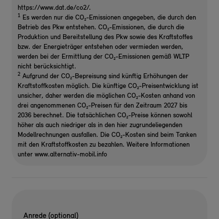
https://www.dat.de/co2/.
1
Es werden nur die CO₂-Emissionen angegeben, die durch den
Betrieb des Pkw entstehen. CO₂-Emissionen, die durch die
Produktion und Bereitstellung des Pkw sowie des Kraftstoffes
bzw. der Energieträger entstehen oder vermieden werden,
werden bei der Ermittlung der CO₂-Emissionen gemäß WLTP
nicht berücksichtigt.
2
Aufgrund der CO₂-Bepreisung sind künftig Erhöhungen der
Kraftstoffkosten möglich. Die künftige CO₂-Preisentwicklung ist
unsicher, daher werden die möglichen CO₂-Kosten anhand von
drei angenommenen CO₂-Preisen für den Zeitraum 2027 bis
2036 berechnet. Die tatsächlichen CO₂-Preise können sowohl
höher als auch niedriger als in den hier zugrundeliegenden
Modellrechnungen ausfallen. Die CO₂-Kosten sind beim Tanken
mit den Kraftstoffkosten zu bezahlen. Weitere Informationen
unter www.alternativ-mobil.info
Anrede (optional)