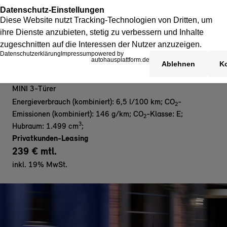
MINI Cooper C 3-Türer - Privat
MINI 3-Türer
Energieverbrauch (kombiniert): 6,5 l/100 km
;
CO
-
2
Emissionen (kombiniert): 146 g/km
;
CO
-Klasse: E
;
2
3
Hubraum: 1.499 cm
;
Privatkunden-Leasing
239 € mtl.
inkl. 19% MwSt.