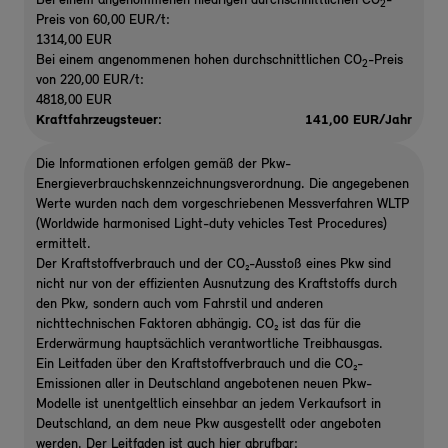
Bei einem angenommenen niedrigen durchschnittlichen CO
-
2
Preis von 60,00 EUR/t:
1314,00 EUR
Bei einem angenommenen hohen durchschnittlichen CO
-Preis
2
von 220,00 EUR/t:
4818,00 EUR
Kraftfahrzeugsteuer:
141,00 EUR/Jahr
Die Informationen erfolgen gemäß der Pkw-
Energieverbrauchskennzeichnungsverordnung. Die angegebenen
Werte wurden nach dem vorgeschriebenen Messverfahren WLTP
(Worldwide harmonised Light-duty vehicles Test Procedures)
ermittelt.
Der Kraftstoffverbrauch und der CO₂-Ausstoß eines Pkw sind
nicht nur von der effizienten Ausnutzung des Kraftstoffs durch
den Pkw, sondern auch vom Fahrstil und anderen
nichttechnischen Faktoren abhängig. CO₂ ist das für die
Erderwärmung hauptsächlich verantwortliche Treibhausgas.
Ein Leitfaden über den Kraftstoffverbrauch und die CO₂-
Emissionen aller in Deutschland angebotenen neuen Pkw-
Modelle ist unentgeltlich einsehbar an jedem Verkaufsort in
Deutschland, an dem neue Pkw ausgestellt oder angeboten
werden. Der Leitfaden ist auch hier abrufbar: