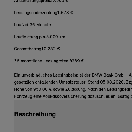
Anschaffungspreis
27.500 €
Leasingsonderzahlung
1.678 €
Laufzeit
36 Monate
Laufleistung p.a.
5.000 km
Gesamtbetrag
10.282 €
36 monatliche Leasingraten à
239 €
Ein unverbindliches Leasingbeispiel der BMW Bank GmbH. All
gesetzlich anfallenden Umsatzsteuer. Stand 05.08.2026. Zz
Höhe von 950,00 € sowie Zulassung. Nach den Leasingbeding
Fahrzeug eine Vollkaskoversicherung abzuschließen. Gültig 
Beschreibung