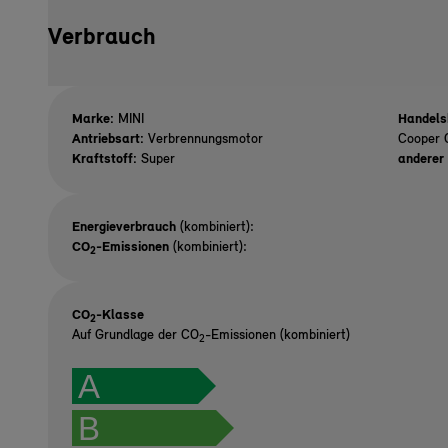
Verbrauch
Marke:
MINI
Handels
Antriebsart:
Verbrennungsmotor
Cooper 
Kraftstoff:
Super
anderer 
Energieverbrauch
(kombiniert):
CO
-Emissionen
(kombiniert):
2
CO
-Klasse
2
Auf Grundlage der CO
-Emissionen (kombiniert)
2
A
B