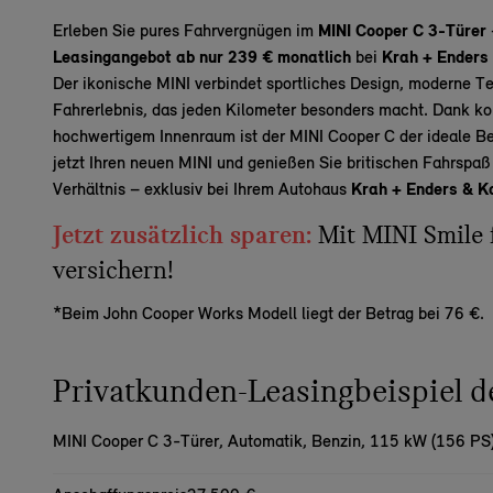
Erleben Sie pures Fahrvergnügen im
MINI Cooper C 3-Türer
Leasingangebot ab nur 239 € monatlich
bei
Krah + Enders 
Der ikonische MINI
verbindet
sportliches Design, moderne Te
Fahrerlebnis, das jeden Kilometer besonders macht. Dank ko
hochwertigem Innenraum ist der MINI Cooper C der ideale Beg
jetzt Ihren neuen MINI und genießen Sie britischen
Fahrspa
Verhältnis – exklusiv bei Ihrem Autohaus
Krah + Enders & Ka
Jetzt zusätzlich sparen:
Mit MINI Smile 
versichern!
*Beim John Cooper Works Modell liegt der Betrag bei 76 €.
Privatkunden-Leasingbeispiel
MINI Cooper C 3-Türer,
Automatik, Benzin, 115 kW (156 PS