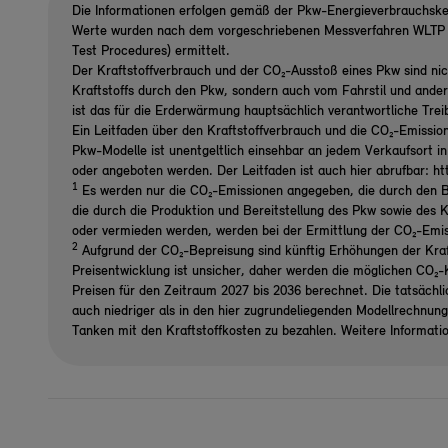
Die Informationen erfolgen gemäß der Pkw-Energieverbrauchsk
Werte wurden nach dem vorgeschriebenen Messverfahren WLTP (
Test Procedures) ermittelt.
Der Kraftstoffverbrauch und der CO₂-Ausstoß eines Pkw sind nic
Kraftstoffs durch den Pkw, sondern auch vom Fahrstil und ande
ist das für die Erderwärmung hauptsächlich verantwortliche Tre
Ein Leitfaden über den Kraftstoffverbrauch und die CO₂-Emissio
Pkw-Modelle ist unentgeltlich einsehbar an jedem Verkaufsort i
oder angeboten werden. Der Leitfaden ist auch hier abrufbar: h
1
Es werden nur die CO₂-Emissionen angegeben, die durch den B
die durch die Produktion und Bereitstellung des Pkw sowie des K
oder vermieden werden, werden bei der Ermittlung der CO₂-Emi
2
Aufgrund der CO₂-Bepreisung sind künftig Erhöhungen der Kraf
Preisentwicklung ist unsicher, daher werden die möglichen CO
Preisen für den Zeitraum 2027 bis 2036 berechnet. Die tatsächl
auch niedriger als in den hier zugrundeliegenden Modellrechnun
Tanken mit den Kraftstoffkosten zu bezahlen. Weitere Informati