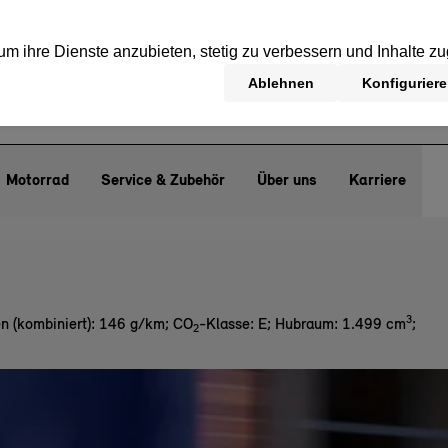
Motorrad
Service & Zubehör
Über uns
Karriere
3
n (kombiniert): 146 g/km
;
CO
-Klasse: E
;
Hubraum: 1.499 cm
;
2