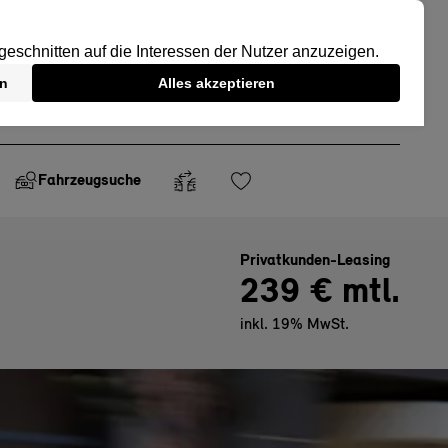
Fahrzeugsuche
Privatkunden-Leasing
239 € mtl.
inkl. 19% MwSt.