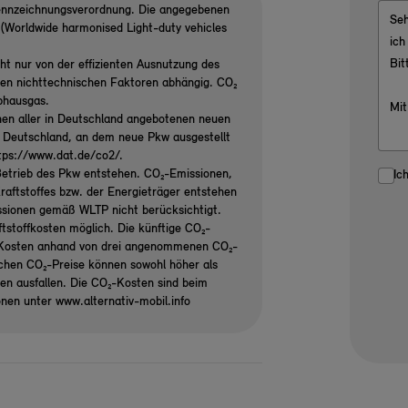
ennzeichnungsverordnung. Die angegebenen
Worldwide harmonised Light-duty vehicles
ht nur von der effizienten Ausnutzung des
ren nichttechnischen Faktoren abhängig. CO₂
ibhausgas.
nen aller in Deutschland angebotenen neuen
n Deutschland, an dem neue Pkw ausgestellt
ttps://www.dat.de/co2/.
etrieb des Pkw entstehen. CO₂-Emissionen,
Ic
raftstoffes bzw. der Energieträger entstehen
ssionen gemäß WLTP nicht berücksichtigt.
tstoffkosten möglich. Die künftige CO₂-
₂-Kosten anhand von drei angenommenen CO₂-
ichen CO₂-Preise können sowohl höher als
gen ausfallen. Die CO₂-Kosten sind beim
onen unter www.alternativ-mobil.info