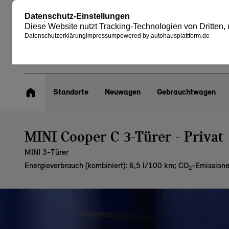
Standorte
Neuwagen
Gebrauchtwagen
MINI Cooper C 3-Türer - Privat
MINI 3-Türer
Energieverbrauch (kombiniert): 6,5 l/100 km
;
CO
-Emissione
2