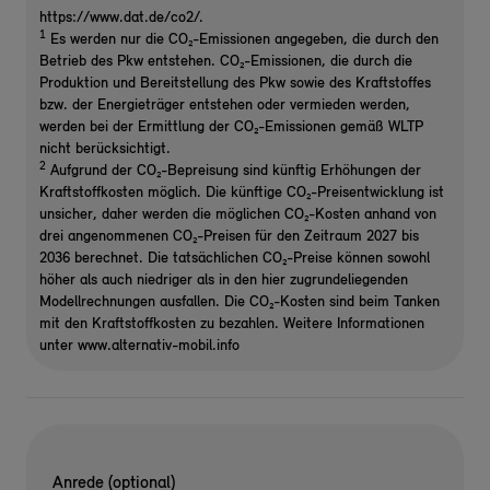
https://www.dat.de/co2/.
1
Es werden nur die CO₂-Emissionen angegeben, die durch den
Betrieb des Pkw entstehen. CO₂-Emissionen, die durch die
Produktion und Bereitstellung des Pkw sowie des Kraftstoffes
bzw. der Energieträger entstehen oder vermieden werden,
werden bei der Ermittlung der CO₂-Emissionen gemäß WLTP
nicht berücksichtigt.
2
Aufgrund der CO₂-Bepreisung sind künftig Erhöhungen der
Kraftstoffkosten möglich. Die künftige CO₂-Preisentwicklung ist
unsicher, daher werden die möglichen CO₂-Kosten anhand von
drei angenommenen CO₂-Preisen für den Zeitraum 2027 bis
2036 berechnet. Die tatsächlichen CO₂-Preise können sowohl
höher als auch niedriger als in den hier zugrundeliegenden
Modellrechnungen ausfallen. Die CO₂-Kosten sind beim Tanken
mit den Kraftstoffkosten zu bezahlen. Weitere Informationen
unter www.alternativ-mobil.info
Anrede (optional)