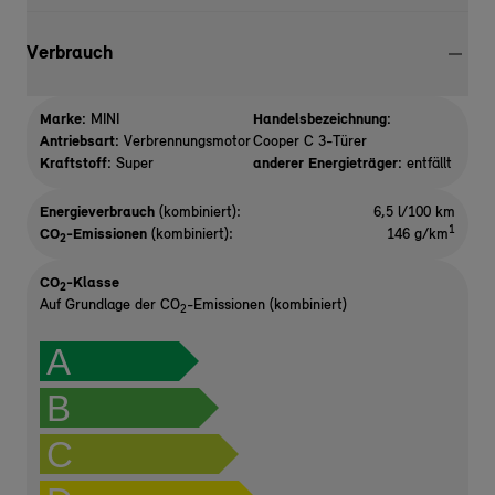
Verbrauch
Marke:
MINI
Handelsbezeichnung:
Antriebsart:
Verbrennungsmotor
Cooper C 3-Türer
Kraftstoff:
Super
anderer Energieträger:
entfällt
Energieverbrauch
(kombiniert):
6,5 l/100 km
1
CO
-Emissionen
(kombiniert):
146 g/km
2
CO
-Klasse
2
Auf Grundlage der CO
-Emissionen (kombiniert)
2
A
B
C