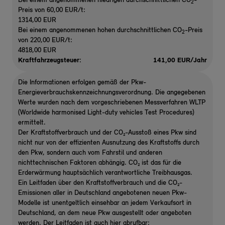
Bei einem angenommenen niedrigen durchschnittlichen CO
-
2
Preis von 60,00 EUR/t:
1314,00 EUR
Bei einem angenommenen hohen durchschnittlichen CO
-Preis
2
von 220,00 EUR/t:
4818,00 EUR
Kraftfahrzeugsteuer:
141,00 EUR/Jahr
Die Informationen erfolgen gemäß der Pkw-
Energieverbrauchskennzeichnungsverordnung. Die angegebenen
Werte wurden nach dem vorgeschriebenen Messverfahren WLTP
(Worldwide harmonised Light-duty vehicles Test Procedures)
ermittelt.
Der Kraftstoffverbrauch und der CO₂-Ausstoß eines Pkw sind
nicht nur von der effizienten Ausnutzung des Kraftstoffs durch
den Pkw, sondern auch vom Fahrstil und anderen
nichttechnischen Faktoren abhängig. CO₂ ist das für die
Erderwärmung hauptsächlich verantwortliche Treibhausgas.
Ein Leitfaden über den Kraftstoffverbrauch und die CO₂-
Emissionen aller in Deutschland angebotenen neuen Pkw-
Modelle ist unentgeltlich einsehbar an jedem Verkaufsort in
Deutschland, an dem neue Pkw ausgestellt oder angeboten
werden. Der Leitfaden ist auch hier abrufbar: