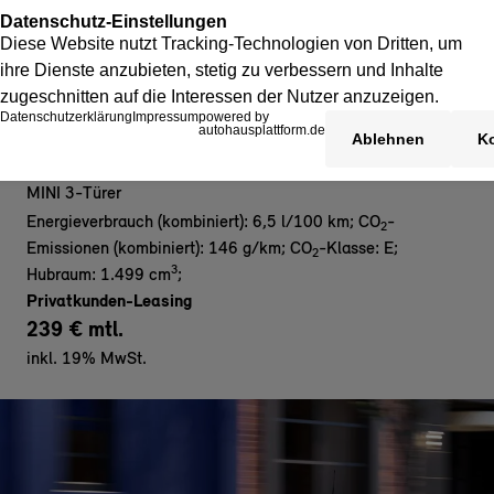
MINI Cooper C 3-Türer - Privat
MINI 3-Türer
Energieverbrauch (kombiniert): 6,5 l/100 km
;
CO
-
2
Emissionen (kombiniert): 146 g/km
;
CO
-Klasse: E
;
2
3
Hubraum: 1.499 cm
;
Privatkunden-Leasing
239 € mtl.
inkl. 19% MwSt.