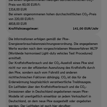
Bei einem angenommenen niedrigen durchschnittlichen CO
-
2
Preis von 60,00 EUR/t:
1314,00 EUR
Bei einem angenommenen hohen durchschnittlichen CO
-Preis
2
von 220,00 EUR/t:
4818,00 EUR
Kraftfahrzeugsteuer:
141,00 EUR/Jahr
Die Informationen erfolgen gemäß der Pkw-
Energieverbrauchskennzeichnungsverordnung. Die angegebenen
Werte wurden nach dem vorgeschriebenen Messverfahren WLTP
(Worldwide harmonised Light-duty vehicles Test Procedures)
ermittelt.
Der Kraftstoffverbrauch und der CO₂-Ausstoß eines Pkw sind
nicht nur von der effizienten Ausnutzung des Kraftstoffs durch
den Pkw, sondern auch vom Fahrstil und anderen
nichttechnischen Faktoren abhängig. CO₂ ist das für die
Erderwärmung hauptsächlich verantwortliche Treibhausgas.
Ein Leitfaden über den Kraftstoffverbrauch und die CO₂-
Emissionen aller in Deutschland angebotenen neuen Pkw-
Modelle ist unentgeltlich einsehbar an jedem Verkaufsort in
Deutschland, an dem neue Pkw ausgestellt oder angeboten
werden. Der Leitfaden ist auch hier abrufbar: