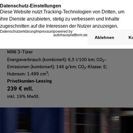
MINI Cooper C 3-Türer - Privat
MINI 3-Türer
Energieverbrauch (kombiniert): 6,5 l/100 km
;
CO
-
2
Emissionen (kombiniert): 146 g/km
;
CO
-Klasse: E
;
2
3
Hubraum: 1.499 cm
;
Privatkunden-Leasing
239 € mtl.
inkl. 19% MwSt.