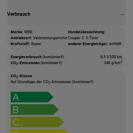
Verbrauch
Marke:
MINI
Handelsbezeichnung:
Antriebsart:
Verbrennungsmotor
Cooper C 3-Türer
Kraftstoff:
Super
anderer Energieträger:
entfällt
Energieverbrauch
(kombiniert):
6,5 l/100 km
1
CO
-Emissionen
(kombiniert):
146 g/km
2
CO
-Klasse
2
Auf Grundlage der CO
-Emissionen (kombiniert)
2
A
B
C