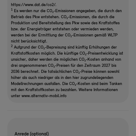
https://www.dat.de/co2/.
1
Es werden nur die CO₂-Emissionen angegeben, die durch den
Betrieb des Pkw entstehen. CO₂-Emissionen, die durch die
Produktion und Bereitstellung des Pkw sowie des Kraftstoffes
bzw. der Energieträger entstehen oder vermieden werden,
werden bei der Ermittlung der CO₂-Emissionen gemäß WLTP
nicht berücksichtigt.
2
Aufgrund der CO₂-Bepreisung sind künftig Erhöhungen der
Kraftstoffkosten möglich. Die künftige CO₂-Preisentwicklung ist
unsicher, daher werden die möglichen CO₂-Kosten anhand von
drei angenommenen CO₂-Preisen für den Zeitraum 2027 bis
2036 berechnet. Die tatsächlichen CO₂-Preise können sowohl
höher als auch niedriger als in den hier zugrundeliegenden
Modellrechnungen ausfallen. Die CO₂-Kosten sind beim Tanken
mit den Kraftstoffkosten zu bezahlen. Weitere Informationen
unter www.alternativ-mobil.info
Anrede (optional)