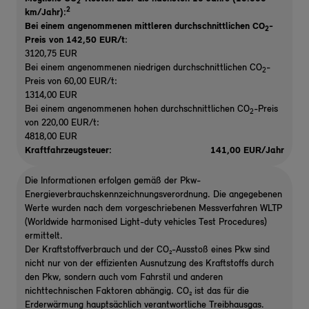
2
2
km/Jahr):
Bei einem angenommenen mittleren durchschnittlichen CO
-
2
Preis von 142,50 EUR/t
:
3120,75 EUR
Bei einem angenommenen niedrigen durchschnittlichen CO
-
2
Preis von 60,00 EUR/t:
1314,00 EUR
Bei einem angenommenen hohen durchschnittlichen CO
-Preis
2
von 220,00 EUR/t:
4818,00 EUR
Kraftfahrzeugsteuer:
141,00 EUR/Jahr
Die Informationen erfolgen gemäß der Pkw-
Energieverbrauchskennzeichnungsverordnung. Die angegebenen
Werte wurden nach dem vorgeschriebenen Messverfahren WLTP
(Worldwide harmonised Light-duty vehicles Test Procedures)
ermittelt.
Der Kraftstoffverbrauch und der CO₂-Ausstoß eines Pkw sind
nicht nur von der effizienten Ausnutzung des Kraftstoffs durch
den Pkw, sondern auch vom Fahrstil und anderen
nichttechnischen Faktoren abhängig. CO₂ ist das für die
Erderwärmung hauptsächlich verantwortliche Treibhausgas.