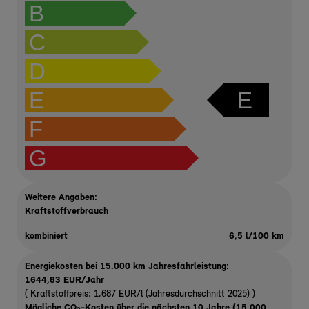
B
C
D
E
E
F
G
Weitere Angaben:
Kraftstoffverbrauch
kombiniert
6,5 l/100 km
Energiekosten bei 15.000 km Jahresfahrleistung:
1644,83 EUR/Jahr
( Kraftstoffpreis: 1,687 EUR/l (Jahresdurchschnitt 2025) )
Mögliche CO
-Kosten über die nächsten 10 Jahre (15.000