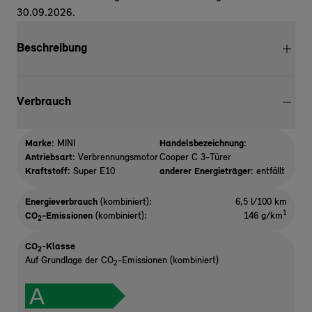
30.09.2026.
Beschreibung
Verbrauch
Marke:
MINI
Handelsbezeichnung:
Antriebsart:
Verbrennungsmotor
Cooper C 3-Türer
Kraftstoff:
Super E10
anderer Energieträger:
entfällt
Energieverbrauch
(kombiniert):
6,5 l/100 km
1
CO
-Emissionen
(kombiniert):
146 g/km
2
CO
-Klasse
2
Auf Grundlage der CO
-Emissionen (kombiniert)
2
A