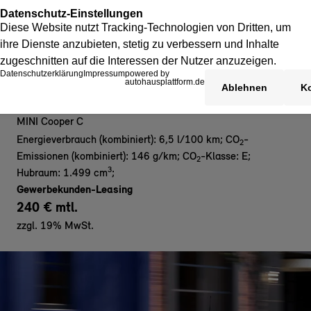
MINI Cooper C 3-Türer - Gewerbe
MINI Cooper C
Energieverbrauch (kombiniert): 6,5 l/100 km
;
CO
-
2
Emissionen (kombiniert): 146 g/km
;
CO
-Klasse: E
;
2
3
Hubraum: 1.499 cm
;
Gewerbekunden-Leasing
240 € mtl.
zzgl. 19% MwSt.