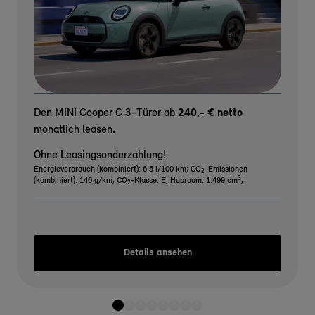
Den MINI Cooper C 3-Türer ab
240,- € netto
monatlich leasen.
Ohne Leasingsonderzahlung!
Energieverbrauch (kombiniert): 6,5 l/100 km
;
CO
-Emissionen
2
3
(kombiniert): 146 g/km
;
CO
-Klasse: E
;
Hubraum: 1.499 cm
;
2
Details ansehen