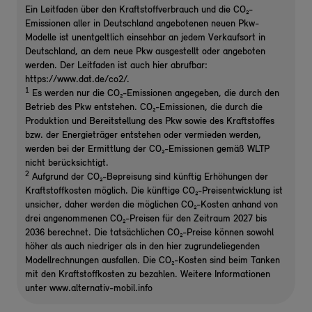
Ein Leitfaden über den Kraftstoffverbrauch und die CO₂-
Emissionen aller in Deutschland angebotenen neuen Pkw-
Modelle ist unentgeltlich einsehbar an jedem Verkaufsort in
Deutschland, an dem neue Pkw ausgestellt oder angeboten
werden. Der Leitfaden ist auch hier abrufbar:
https://www.dat.de/co2/.
1
Es werden nur die CO₂-Emissionen angegeben, die durch den
Betrieb des Pkw entstehen. CO₂-Emissionen, die durch die
Produktion und Bereitstellung des Pkw sowie des Kraftstoffes
bzw. der Energieträger entstehen oder vermieden werden,
werden bei der Ermittlung der CO₂-Emissionen gemäß WLTP
nicht berücksichtigt.
2
Aufgrund der CO₂-Bepreisung sind künftig Erhöhungen der
Kraftstoffkosten möglich. Die künftige CO₂-Preisentwicklung ist
unsicher, daher werden die möglichen CO₂-Kosten anhand von
drei angenommenen CO₂-Preisen für den Zeitraum 2027 bis
2036 berechnet. Die tatsächlichen CO₂-Preise können sowohl
höher als auch niedriger als in den hier zugrundeliegenden
Modellrechnungen ausfallen. Die CO₂-Kosten sind beim Tanken
mit den Kraftstoffkosten zu bezahlen. Weitere Informationen
unter www.alternativ-mobil.info