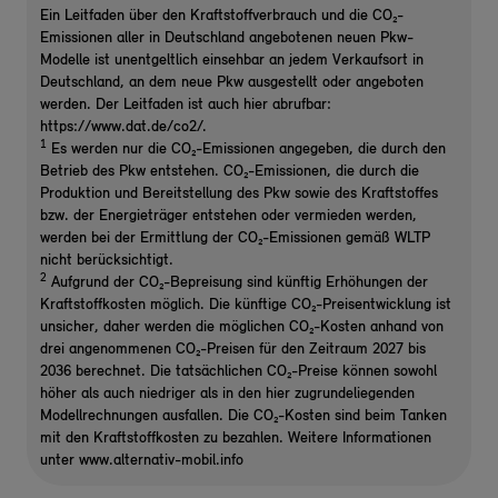
Ein Leitfaden über den Kraftstoffverbrauch und die CO₂-
Emissionen aller in Deutschland angebotenen neuen Pkw-
Modelle ist unentgeltlich einsehbar an jedem Verkaufsort in
Deutschland, an dem neue Pkw ausgestellt oder angeboten
werden. Der Leitfaden ist auch hier abrufbar:
https://www.dat.de/co2/.
1
Es werden nur die CO₂-Emissionen angegeben, die durch den
Betrieb des Pkw entstehen. CO₂-Emissionen, die durch die
Produktion und Bereitstellung des Pkw sowie des Kraftstoffes
bzw. der Energieträger entstehen oder vermieden werden,
werden bei der Ermittlung der CO₂-Emissionen gemäß WLTP
nicht berücksichtigt.
2
Aufgrund der CO₂-Bepreisung sind künftig Erhöhungen der
Kraftstoffkosten möglich. Die künftige CO₂-Preisentwicklung ist
unsicher, daher werden die möglichen CO₂-Kosten anhand von
drei angenommenen CO₂-Preisen für den Zeitraum 2027 bis
2036 berechnet. Die tatsächlichen CO₂-Preise können sowohl
höher als auch niedriger als in den hier zugrundeliegenden
Modellrechnungen ausfallen. Die CO₂-Kosten sind beim Tanken
mit den Kraftstoffkosten zu bezahlen. Weitere Informationen
unter www.alternativ-mobil.info