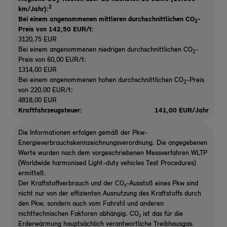
2
2
km/Jahr):
Bei einem angenommenen mittleren durchschnittlichen CO
-
2
Preis von 142,50 EUR/t
:
3120,75 EUR
Bei einem angenommenen niedrigen durchschnittlichen CO
-
2
Preis von 60,00 EUR/t:
1314,00 EUR
Bei einem angenommenen hohen durchschnittlichen CO
-Preis
2
von 220,00 EUR/t:
4818,00 EUR
Kraftfahrzeugsteuer:
141,00 EUR/Jahr
Die Informationen erfolgen gemäß der Pkw-
Energieverbrauchskennzeichnungsverordnung. Die angegebenen
Werte wurden nach dem vorgeschriebenen Messverfahren WLTP
(Worldwide harmonised Light-duty vehicles Test Procedures)
ermittelt.
Der Kraftstoffverbrauch und der CO₂-Ausstoß eines Pkw sind
nicht nur von der effizienten Ausnutzung des Kraftstoffs durch
den Pkw, sondern auch vom Fahrstil und anderen
nichttechnischen Faktoren abhängig. CO₂ ist das für die
Erderwärmung hauptsächlich verantwortliche Treibhausgas.