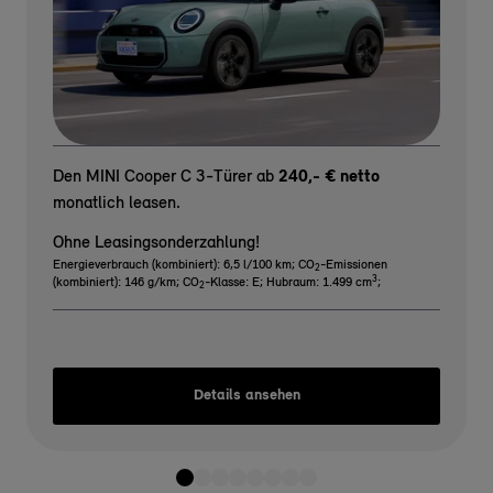
Den MINI Cooper C 3-Türer ab
240,- € netto
monatlich leasen.
Ohne Leasingsonderzahlung!
Energieverbrauch (kombiniert): 6,5 l/100 km
;
CO
-Emissionen
2
3
(kombiniert): 146 g/km
;
CO
-Klasse: E
;
Hubraum: 1.499 cm
;
2
Details ansehen