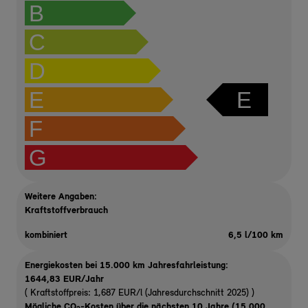
B
C
D
E
E
F
G
Weitere Angaben:
Kraftstoffverbrauch
kombiniert
6,5 l/100 km
Energiekosten bei 15.000 km Jahresfahrleistung:
1644,83 EUR/Jahr
( Kraftstoffpreis: 1,687 EUR/l (Jahresdurchschnitt 2025) )
Mögliche CO
-Kosten über die nächsten 10 Jahre (15.000