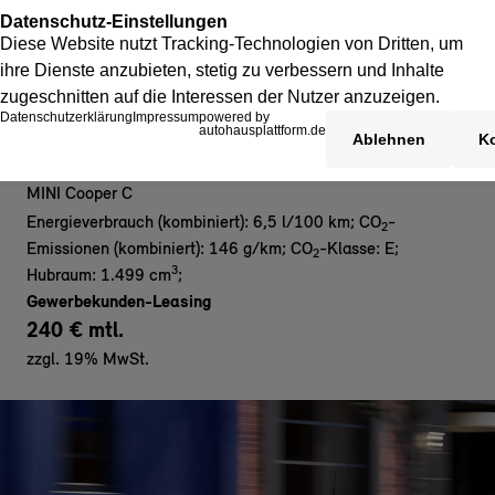
MINI Cooper C 3-Türer - Gewerbe
MINI Cooper C
Energieverbrauch (kombiniert): 6,5 l/100 km
;
CO
-
2
Emissionen (kombiniert): 146 g/km
;
CO
-Klasse: E
;
2
3
Hubraum: 1.499 cm
;
Gewerbekunden-Leasing
240 € mtl.
zzgl. 19% MwSt.