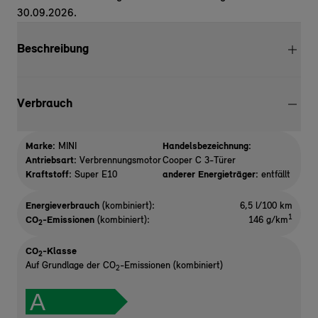
30.09.2026.
Beschreibung
Verbrauch
Marke:
MINI
Handelsbezeichnung:
Antriebsart:
Verbrennungsmotor
Cooper C 3-Türer
Kraftstoff:
Super E10
anderer Energieträger:
entfällt
Energieverbrauch
(kombiniert):
6,5 l/100 km
1
CO
-Emissionen
(kombiniert):
146 g/km
2
CO
-Klasse
2
Auf Grundlage der CO
-Emissionen (kombiniert)
2
A