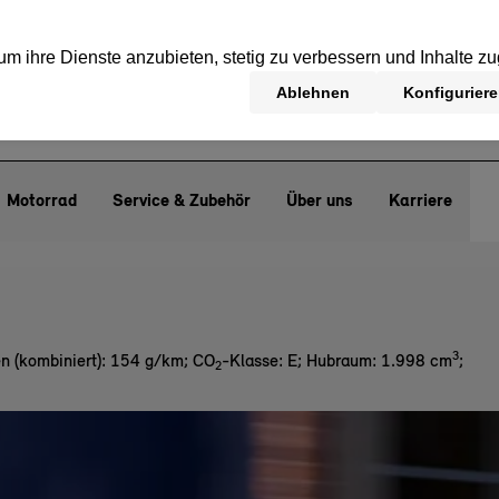
Motorrad
Service & Zubehör
Über uns
Karriere
3
n (kombiniert): 154 g/km
;
CO
-Klasse: E
;
Hubraum: 1.998 cm
;
2