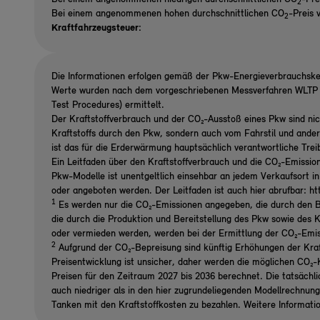
2
Bei einem angenommenen hohen durchschnittlichen CO
-Preis 
2
Kraftfahrzeugsteuer:
Die Informationen erfolgen gemäß der Pkw-Energieverbrauchsk
Werte wurden nach dem vorgeschriebenen Messverfahren WLTP (
Test Procedures) ermittelt.
Der Kraftstoffverbrauch und der CO₂-Ausstoß eines Pkw sind nic
Kraftstoffs durch den Pkw, sondern auch vom Fahrstil und ande
ist das für die Erderwärmung hauptsächlich verantwortliche Tre
Ein Leitfaden über den Kraftstoffverbrauch und die CO₂-Emissio
Pkw-Modelle ist unentgeltlich einsehbar an jedem Verkaufsort i
oder angeboten werden. Der Leitfaden ist auch hier abrufbar: h
1
Es werden nur die CO₂-Emissionen angegeben, die durch den B
die durch die Produktion und Bereitstellung des Pkw sowie des K
oder vermieden werden, werden bei der Ermittlung der CO₂-Emi
2
Aufgrund der CO₂-Bepreisung sind künftig Erhöhungen der Kraf
Preisentwicklung ist unsicher, daher werden die möglichen CO
Preisen für den Zeitraum 2027 bis 2036 berechnet. Die tatsächl
auch niedriger als in den hier zugrundeliegenden Modellrechnun
Tanken mit den Kraftstoffkosten zu bezahlen. Weitere Informati