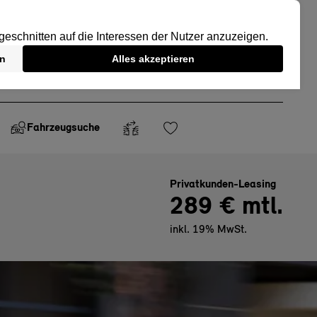
Fahrzeugsuche
Privatkunden-Leasing
289 € mtl.
inkl. 19% MwSt.