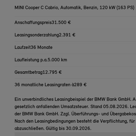
MINI Cooper C Cabrio,
Automatik, Benzin, 120 kW (163 PS)
Anschaffungspreis
31.500 €
Leasingsonderzahlung
2.391 €
Laufzeit
36 Monate
Laufleistung p.a.
5.000 km
Gesamtbetrag
12.795 €
36 monatliche Leasingraten à
289 €
Ein unverbindliches Leasingbeispiel der BMW Bank GmbH. All
gesetzlich anfallenden Umsatzsteuer. Stand 05.08.2026. Lea
der BMW Bank GmbH. Zzgl. Überführungs- und Übergabekost
Nach den Leasingbedingungen besteht die Verpflichtung, für
abzuschließen. Gültig bis 30.09.2026.