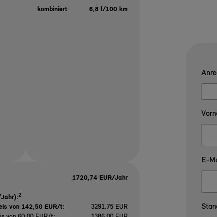
kombiniert
6,8 l/100 km
Anre
Vorn
E-Ma
1720,74 EUR/Jahr
2
Jahr):
Stan
eis von 142,50 EUR/t
:
3291,75 EUR
is von 60,00 EUR/t:
1386,00 EUR