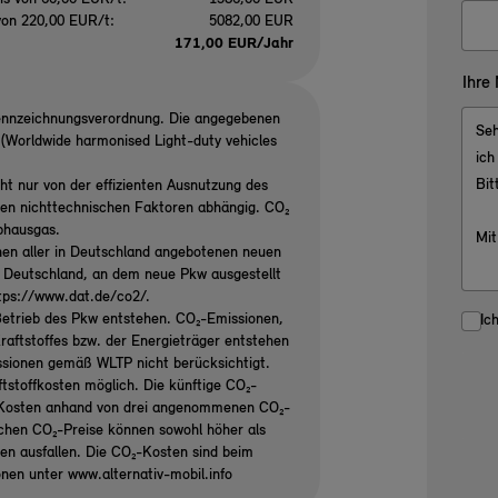
von 220,00 EUR/t:
5082,00 EUR
171,00 EUR/Jahr
Ihre
ennzeichnungsverordnung. Die angegebenen
Worldwide harmonised Light-duty vehicles
ht nur von der effizienten Ausnutzung des
ren nichttechnischen Faktoren abhängig. CO₂
ibhausgas.
nen aller in Deutschland angebotenen neuen
n Deutschland, an dem neue Pkw ausgestellt
ttps://www.dat.de/co2/.
etrieb des Pkw entstehen. CO₂-Emissionen,
Ic
raftstoffes bzw. der Energieträger entstehen
ssionen gemäß WLTP nicht berücksichtigt.
tstoffkosten möglich. Die künftige CO₂-
₂-Kosten anhand von drei angenommenen CO₂-
ichen CO₂-Preise können sowohl höher als
gen ausfallen. Die CO₂-Kosten sind beim
onen unter www.alternativ-mobil.info