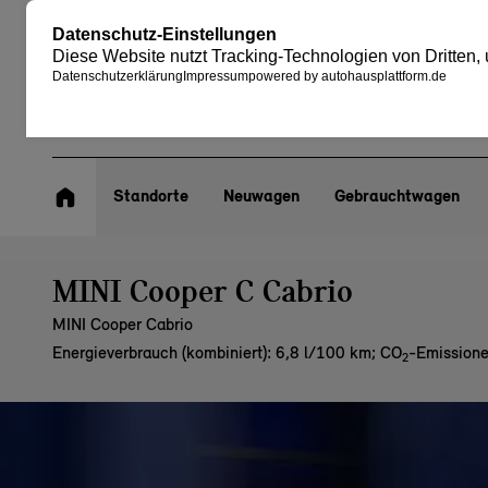
Standorte
Neuwagen
Gebrauchtwagen
MINI Cooper C Cabrio
MINI Cooper Cabrio
Energieverbrauch (kombiniert): 6,8 l/100 km
;
CO
-Emissione
2