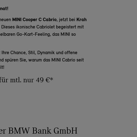
nat!
 neuen
MINI Cooper C Cabrio
, jetzt bei
Krah
. Dieses ikonische Cabriolet begeistert mit
lbaren Go-Kart-Feeling, das MINI so
t Ihre Chance, Stil, Dynamik und offene
nd spüren Sie, warum das MINI Cabrio seit
lt!
für mtl. nur 49 €*
 der BMW Bank GmbH