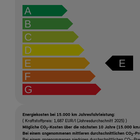
A
B
C
D
E
E
F
G
Energiekosten bei 15.000 km Jahresfahrleistung:
( Kraftstoffpreis: 1,687 EUR/l (Jahresdurchschnitt 2025) )
Mögliche CO
-Kosten über die nächsten 10 Jahre (15.000 km/
2
Bei einem angenommenen mittleren durchschnittlichen CO
-Pr
2
Bei einem angenommenen niedrigen durchschnittlichen CO
-Pre