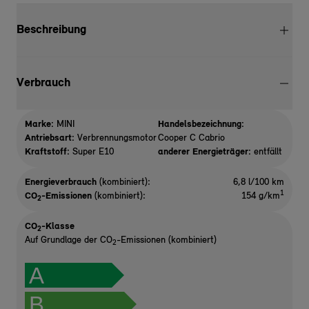
Beschreibung
Verbrauch
Marke:
MINI
Handelsbezeichnung:
Antriebsart:
Verbrennungsmotor
Cooper C Cabrio
Kraftstoff:
Super E10
anderer Energieträger:
entfällt
Energieverbrauch
(kombiniert):
6,8 l/100 km
1
CO
-Emissionen
(kombiniert):
154 g/km
2
CO
-Klasse
2
Auf Grundlage der CO
-Emissionen (kombiniert)
2
A
B