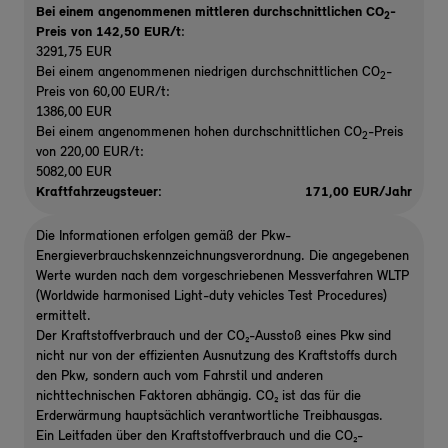
Bei einem angenommenen mittleren durchschnittlichen CO
-
2
Preis von 142,50 EUR/t
:
3291,75 EUR
Bei einem angenommenen niedrigen durchschnittlichen CO
-
2
Preis von 60,00 EUR/t:
1386,00 EUR
Bei einem angenommenen hohen durchschnittlichen CO
-Preis
2
von 220,00 EUR/t:
5082,00 EUR
Kraftfahrzeugsteuer:
171,00 EUR/Jahr
Die Informationen erfolgen gemäß der Pkw-
Energieverbrauchskennzeichnungsverordnung. Die angegebenen
Werte wurden nach dem vorgeschriebenen Messverfahren WLTP
(Worldwide harmonised Light-duty vehicles Test Procedures)
ermittelt.
Der Kraftstoffverbrauch und der CO₂-Ausstoß eines Pkw sind
nicht nur von der effizienten Ausnutzung des Kraftstoffs durch
den Pkw, sondern auch vom Fahrstil und anderen
nichttechnischen Faktoren abhängig. CO₂ ist das für die
Erderwärmung hauptsächlich verantwortliche Treibhausgas.
Ein Leitfaden über den Kraftstoffverbrauch und die CO₂-