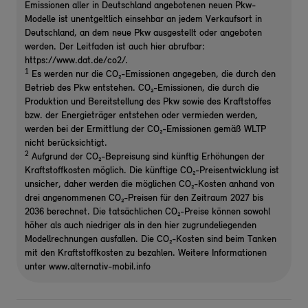
Emissionen aller in Deutschland angebotenen neuen Pkw-
Modelle ist unentgeltlich einsehbar an jedem Verkaufsort in
Deutschland, an dem neue Pkw ausgestellt oder angeboten
werden. Der Leitfaden ist auch hier abrufbar:
https://www.dat.de/co2/.
1
Es werden nur die CO₂-Emissionen angegeben, die durch den
Betrieb des Pkw entstehen. CO₂-Emissionen, die durch die
Produktion und Bereitstellung des Pkw sowie des Kraftstoffes
bzw. der Energieträger entstehen oder vermieden werden,
werden bei der Ermittlung der CO₂-Emissionen gemäß WLTP
nicht berücksichtigt.
2
Aufgrund der CO₂-Bepreisung sind künftig Erhöhungen der
Kraftstoffkosten möglich. Die künftige CO₂-Preisentwicklung ist
unsicher, daher werden die möglichen CO₂-Kosten anhand von
drei angenommenen CO₂-Preisen für den Zeitraum 2027 bis
2036 berechnet. Die tatsächlichen CO₂-Preise können sowohl
höher als auch niedriger als in den hier zugrundeliegenden
Modellrechnungen ausfallen. Die CO₂-Kosten sind beim Tanken
mit den Kraftstoffkosten zu bezahlen. Weitere Informationen
unter www.alternativ-mobil.info