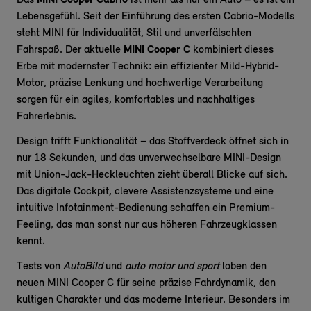
Das
MINI Cooper Cabrio
ist mehr als nur ein Auto – es ist ein
Lebensgefühl. Seit der Einführung des ersten Cabrio-Modells
steht MINI für Individualität, Stil und unverfälschten
Fahrspaß. Der aktuelle
MINI Cooper C
kombiniert dieses
Erbe mit modernster Technik: ein effizienter Mild-Hybrid-
Motor, präzise Lenkung und hochwertige Verarbeitung
sorgen für ein agiles, komfortables und nachhaltiges
Fahrerlebnis.
Design trifft Funktionalität – das Stoffverdeck öffnet sich in
nur 18 Sekunden, und das unverwechselbare MINI-Design
mit Union-Jack-Heckleuchten zieht überall Blicke auf sich.
Das digitale Cockpit, clevere Assistenzsysteme und eine
intuitive Infotainment-Bedienung schaffen ein Premium-
Feeling, das man sonst nur aus höheren Fahrzeugklassen
kennt.
Tests von
AutoBild
und
auto motor und sport
loben den
neuen MINI Cooper C für seine präzise Fahrdynamik, den
kultigen Charakter und das moderne Interieur. Besonders im