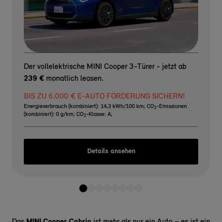
Der vollelektrische MINI Cooper 3-Türer - jetzt ab
239 €
monatlich leasen.
BIS ZU 6.000 € E-AUTO FÖRDERUNG SICHERN!
Energieverbrauch (kombiniert): 14,3 kWh/100 km
;
CO
-Emissionen
2
(kombiniert): 0 g/km
;
CO
-Klasse: A
;
2
Details ansehen