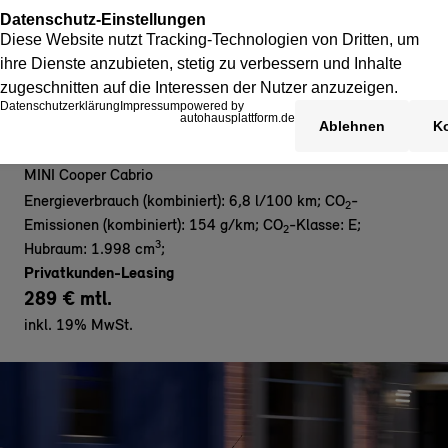
MINI Cooper C Cabrio
MINI Cooper Cabrio
Energieverbrauch (kombiniert): 6,8 l/100 km
;
CO
-
2
Emissionen (kombiniert): 154 g/km
;
CO
-Klasse: E
;
2
3
Hubraum: 1.998 cm
;
Privatkunden-Leasing
289 € mtl.
inkl. 19% MwSt.