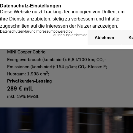
MINI Cooper C Cabrio
MINI Cooper Cabrio
Energieverbrauch (kombiniert): 6,8 l/100 km
;
CO
-
2
Emissionen (kombiniert): 154 g/km
;
CO
-Klasse: E
;
2
3
Hubraum: 1.998 cm
;
Privatkunden-Leasing
289 € mtl.
inkl. 19% MwSt.