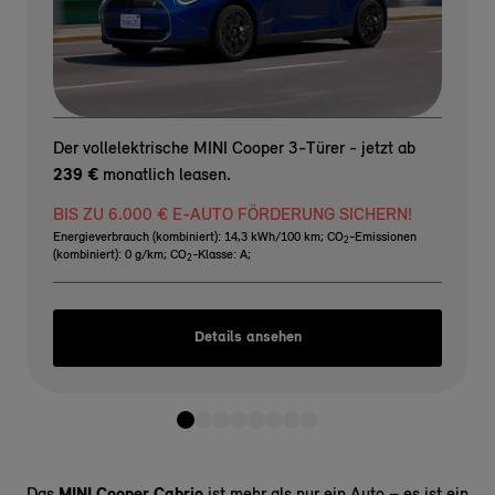
Der vollelektrische MINI Cooper 3-Türer - jetzt ab
239 €
monatlich leasen.
BIS ZU 6.000 € E-AUTO FÖRDERUNG SICHERN!
Energieverbrauch (kombiniert): 14,3 kWh/100 km
;
CO
-Emissionen
2
(kombiniert): 0 g/km
;
CO
-Klasse: A
;
2
Details ansehen