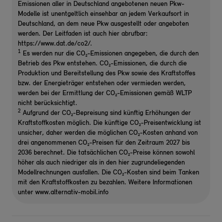
Emissionen aller in Deutschland angebotenen neuen Pkw-
Modelle ist unentgeltlich einsehbar an jedem Verkaufsort in
Deutschland, an dem neue Pkw ausgestellt oder angeboten
werden. Der Leitfaden ist auch hier abrufbar:
https://www.dat.de/co2/.
1
Es werden nur die CO₂-Emissionen angegeben, die durch den
Betrieb des Pkw entstehen. CO₂-Emissionen, die durch die
Produktion und Bereitstellung des Pkw sowie des Kraftstoffes
bzw. der Energieträger entstehen oder vermieden werden,
werden bei der Ermittlung der CO₂-Emissionen gemäß WLTP
nicht berücksichtigt.
2
Aufgrund der CO₂-Bepreisung sind künftig Erhöhungen der
Kraftstoffkosten möglich. Die künftige CO₂-Preisentwicklung ist
unsicher, daher werden die möglichen CO₂-Kosten anhand von
drei angenommenen CO₂-Preisen für den Zeitraum 2027 bis
2036 berechnet. Die tatsächlichen CO₂-Preise können sowohl
höher als auch niedriger als in den hier zugrundeliegenden
Modellrechnungen ausfallen. Die CO₂-Kosten sind beim Tanken
mit den Kraftstoffkosten zu bezahlen. Weitere Informationen
unter www.alternativ-mobil.info