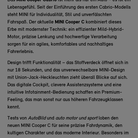
Das
MINI Cooper Cabrio
ist mehr als nur ein Auto – es ist ein
Lebensgefühl. Seit der Einführung des ersten Cabrio-Modells
steht MINI für Individualität, Stil und unverfälschten
Fahrspaß. Der aktuelle
MINI Cooper C
kombiniert dieses
Erbe mit modernster Technik: ein effizienter Mild-Hybrid-
Motor, präzise Lenkung und hochwertige Verarbeitung
sorgen für ein agiles, komfortables und nachhaltiges
Fahrerlebnis.
Design trifft Funktionalität – das Stoffverdeck öffnet sich in
nur 18 Sekunden, und das unverwechselbare MINI-Design
mit Union-Jack-Heckleuchten zieht überall Blicke auf sich.
Das digitale Cockpit, clevere Assistenzsysteme und eine
intuitive Infotainment-Bedienung schaffen ein Premium-
Feeling, das man sonst nur aus höheren Fahrzeugklassen
kennt.
Tests von
AutoBild
und
auto motor und sport
loben den
neuen MINI Cooper C für seine präzise Fahrdynamik, den
kultigen Charakter und das moderne Interieur. Besonders im