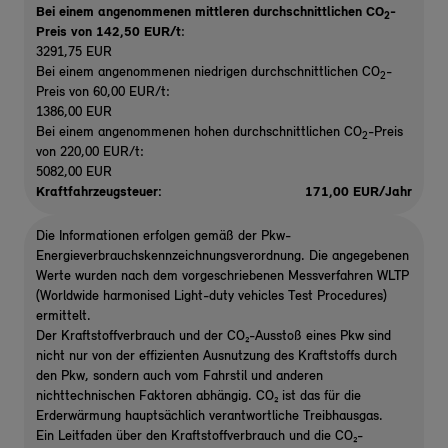
Bei einem angenommenen mittleren durchschnittlichen CO
-
2
Preis von 142,50 EUR/t
:
3291,75 EUR
Bei einem angenommenen niedrigen durchschnittlichen CO
-
2
Preis von 60,00 EUR/t:
1386,00 EUR
Bei einem angenommenen hohen durchschnittlichen CO
-Preis
2
von 220,00 EUR/t:
5082,00 EUR
Kraftfahrzeugsteuer:
171,00 EUR/Jahr
Die Informationen erfolgen gemäß der Pkw-
Energieverbrauchskennzeichnungsverordnung. Die angegebenen
Werte wurden nach dem vorgeschriebenen Messverfahren WLTP
(Worldwide harmonised Light-duty vehicles Test Procedures)
ermittelt.
Der Kraftstoffverbrauch und der CO₂-Ausstoß eines Pkw sind
nicht nur von der effizienten Ausnutzung des Kraftstoffs durch
den Pkw, sondern auch vom Fahrstil und anderen
nichttechnischen Faktoren abhängig. CO₂ ist das für die
Erderwärmung hauptsächlich verantwortliche Treibhausgas.
Ein Leitfaden über den Kraftstoffverbrauch und die CO₂-