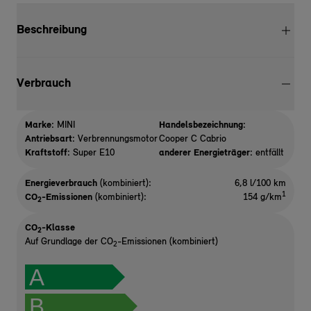
Beschreibung
Verbrauch
Marke:
MINI
Handelsbezeichnung:
Antriebsart:
Verbrennungsmotor
Cooper C Cabrio
Kraftstoff:
Super E10
anderer Energieträger:
entfällt
Energieverbrauch
(kombiniert):
6,8 l/100 km
1
CO
-Emissionen
(kombiniert):
154 g/km
2
CO
-Klasse
2
Auf Grundlage der CO
-Emissionen (kombiniert)
2
A
B