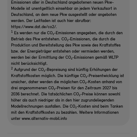
Emissionen aller in Deutschland angebotenen neuen Pkw-
Modelle ist unentgeltlich einsehbar an jedem Verkaufsort in
Deutschland, an dem neue Pkw ausgestellt oder angeboten
werden. Der Leitfaden ist auch hier abrufbar:
https://www.dat.de/co2/.
1
Es werden nur die CO₂-Emissionen angegeben, die durch den
Betrieb des Pkw entstehen. CO₂-Emissionen, die durch die
Produktion und Bereitstellung des Pkw sowie des Kraftstoffes
bzw. der Energieträger entstehen oder vermieden werden,
werden bei der Ermittlung der CO₂-Emissionen gemäß WLTP
nicht berücksichtigt.
2
Aufgrund der CO₂-Bepreisung sind künftig Erhöhungen der
Kraftstoffkosten möglich. Die künftige CO₂-Preisentwicklung ist
unsicher, daher werden die möglichen CO₂-Kosten anhand von
drei angenommenen CO₂-Preisen für den Zeitraum 2027 bis
2036 berechnet. Die tatsächlichen CO₂-Preise können sowohl
höher als auch niedriger als in den hier zugrundeliegenden
Modellrechnungen ausfallen. Die CO₂-Kosten sind beim Tanken
mit den Kraftstoffkosten zu bezahlen. Weitere Informationen
unter www.alternativ-mobil.info