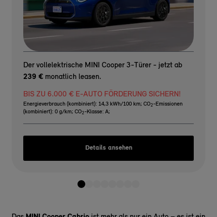
Der vollelektrische MINI Cooper 3-Türer - jetzt ab
239 €
monatlich leasen.
BIS ZU 6.000 € E-AUTO FÖRDERUNG SICHERN!
Energieverbrauch (kombiniert): 14,3 kWh/100 km
;
CO
-Emissionen
2
(kombiniert): 0 g/km
;
CO
-Klasse: A
;
2
Details ansehen