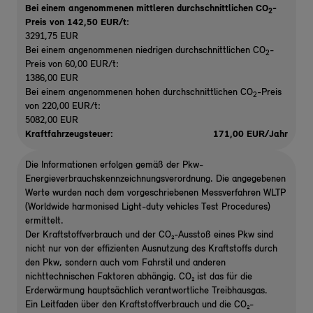
Bei einem angenommenen mittleren durchschnittlichen CO
-
2
Preis von 142,50 EUR/t
:
3291,75 EUR
Bei einem angenommenen niedrigen durchschnittlichen CO
-
2
Preis von 60,00 EUR/t:
1386,00 EUR
Bei einem angenommenen hohen durchschnittlichen CO
-Preis
2
von 220,00 EUR/t:
5082,00 EUR
Kraftfahrzeugsteuer:
171,00 EUR/Jahr
Die Informationen erfolgen gemäß der Pkw-
Energieverbrauchskennzeichnungsverordnung. Die angegebenen
Werte wurden nach dem vorgeschriebenen Messverfahren WLTP
(Worldwide harmonised Light-duty vehicles Test Procedures)
ermittelt.
Der Kraftstoffverbrauch und der CO₂-Ausstoß eines Pkw sind
nicht nur von der effizienten Ausnutzung des Kraftstoffs durch
den Pkw, sondern auch vom Fahrstil und anderen
nichttechnischen Faktoren abhängig. CO₂ ist das für die
Erderwärmung hauptsächlich verantwortliche Treibhausgas.
Ein Leitfaden über den Kraftstoffverbrauch und die CO₂-