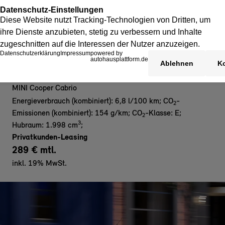
MINI Cooper C Cabrio
MINI Cooper Cabrio
Energieverbrauch (kombiniert): 6,8 l/100 km
;
CO
-
2
Emissionen (kombiniert): 154 g/km
;
CO
-Klasse: E
;
2
3
Hubraum: 1.998 cm
;
Privatkunden-Leasing
289 € mtl.
inkl. 19% MwSt.