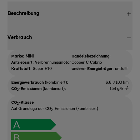
Beschreibung
Verbrauch
Marke:
MINI
Handelsbezeichnung:
Antriebsart:
Verbrennungsmotor
Cooper C Cabrio
Kraftstoff:
Super E10
anderer Energieträger:
entfällt
Energieverbrauch
(kombiniert):
6,8 l/100 km
1
CO
-Emissionen
(kombiniert):
154 g/km
2
CO
-Klasse
2
Auf Grundlage der CO
-Emissionen (kombiniert)
2
A
B