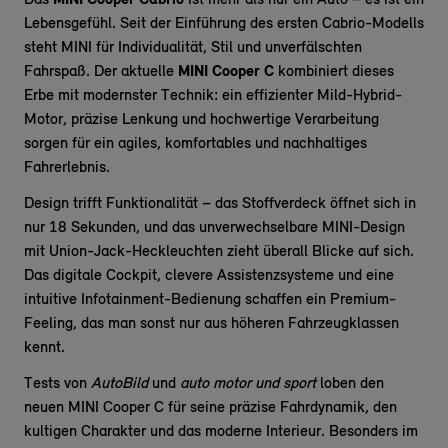
Das
MINI Cooper Cabrio
ist mehr als nur ein Auto – es ist ein
Lebensgefühl. Seit der Einführung des ersten Cabrio-Modells
steht MINI für Individualität, Stil und unverfälschten
Fahrspaß. Der aktuelle
MINI Cooper C
kombiniert dieses
Erbe mit modernster Technik: ein effizienter Mild-Hybrid-
Motor, präzise Lenkung und hochwertige Verarbeitung
sorgen für ein agiles, komfortables und nachhaltiges
Fahrerlebnis.
Design trifft Funktionalität – das Stoffverdeck öffnet sich in
nur 18 Sekunden, und das unverwechselbare MINI-Design
mit Union-Jack-Heckleuchten zieht überall Blicke auf sich.
Das digitale Cockpit, clevere Assistenzsysteme und eine
intuitive Infotainment-Bedienung schaffen ein Premium-
Feeling, das man sonst nur aus höheren Fahrzeugklassen
kennt.
Tests von
AutoBild
und
auto motor und sport
loben den
neuen MINI Cooper C für seine präzise Fahrdynamik, den
kultigen Charakter und das moderne Interieur. Besonders im