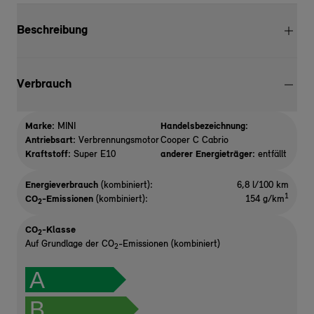
Beschreibung
Verbrauch
Marke:
MINI
Handelsbezeichnung:
Antriebsart:
Verbrennungsmotor
Cooper C Cabrio
Kraftstoff:
Super E10
anderer Energieträger:
entfällt
Energieverbrauch
(kombiniert):
6,8 l/100 km
1
CO
-Emissionen
(kombiniert):
154 g/km
2
CO
-Klasse
2
Auf Grundlage der CO
-Emissionen (kombiniert)
2
A
B