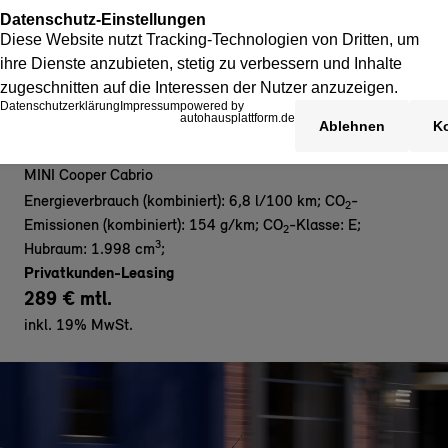
MINI Cooper C Cabrio
MINI Cooper Cabrio
Energieverbrauch (kombiniert): 6,8 l/100 km
;
CO
-
2
Emissionen (kombiniert): 154 g/km
;
CO
-Klasse: E
;
2
3
Hubraum: 1.998 cm
;
Privatkunden-Leasing
289 € mtl.
inkl. 19% MwSt.