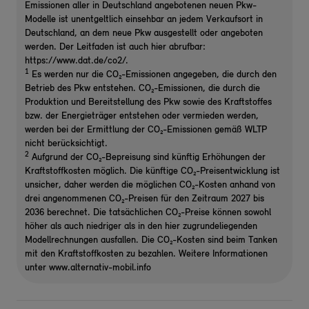
Emissionen aller in Deutschland angebotenen neuen Pkw-
Modelle ist unentgeltlich einsehbar an jedem Verkaufsort in
Deutschland, an dem neue Pkw ausgestellt oder angeboten
werden. Der Leitfaden ist auch hier abrufbar:
https://www.dat.de/co2/.
1
Es werden nur die CO₂-Emissionen angegeben, die durch den
Betrieb des Pkw entstehen. CO₂-Emissionen, die durch die
Produktion und Bereitstellung des Pkw sowie des Kraftstoffes
bzw. der Energieträger entstehen oder vermieden werden,
werden bei der Ermittlung der CO₂-Emissionen gemäß WLTP
nicht berücksichtigt.
2
Aufgrund der CO₂-Bepreisung sind künftig Erhöhungen der
Kraftstoffkosten möglich. Die künftige CO₂-Preisentwicklung ist
unsicher, daher werden die möglichen CO₂-Kosten anhand von
drei angenommenen CO₂-Preisen für den Zeitraum 2027 bis
2036 berechnet. Die tatsächlichen CO₂-Preise können sowohl
höher als auch niedriger als in den hier zugrundeliegenden
Modellrechnungen ausfallen. Die CO₂-Kosten sind beim Tanken
mit den Kraftstoffkosten zu bezahlen. Weitere Informationen
unter www.alternativ-mobil.info