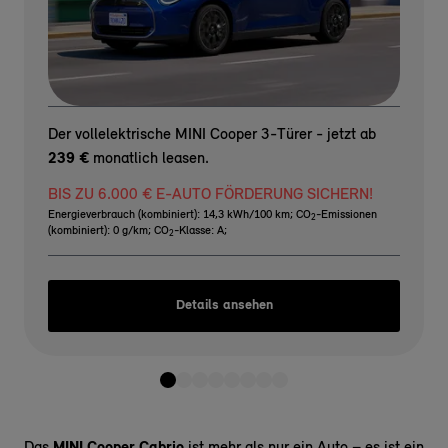
Der vollelektrische MINI Cooper 3-Türer - jetzt ab
239 €
monatlich leasen.
BIS ZU 6.000 € E-AUTO FÖRDERUNG SICHERN!
Energieverbrauch (kombiniert): 14,3 kWh/100 km
;
CO
-Emissionen
2
(kombiniert): 0 g/km
;
CO
-Klasse: A
;
2
Details ansehen