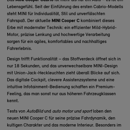
Das
MINI Cooper Cabrio
ist mehr als nur ein Auto – es ist ein
Lebensgefühl. Seit der Einführung des ersten Cabrio-Modells
steht MINI für Individualität, Stil und unverfälschten
Fahrspaß. Der aktuelle
MINI Cooper C
kombiniert dieses
Erbe mit modernster Technik: ein effizienter Mild-Hybrid-
Motor, präzise Lenkung und hochwertige Verarbeitung
sorgen für ein agiles, komfortables und nachhaltiges
Fahrerlebnis.
Design trifft Funktionalität – das Stoffverdeck öffnet sich in
nur 18 Sekunden, und das unverwechselbare MINI-Design
mit Union-Jack-Heckleuchten zieht überall Blicke auf sich.
Das digitale Cockpit, clevere Assistenzsysteme und eine
intuitive Infotainment-Bedienung schaffen ein Premium-
Feeling, das man sonst nur aus höheren Fahrzeugklassen
kennt.
Tests von
AutoBild
und
auto motor und sport
loben den
neuen MINI Cooper C für seine präzise Fahrdynamik, den
kultigen Charakter und das moderne Interieur. Besonders im