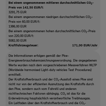
Bei einem angenommenen mittleren durchschnittlichen CO
-
2
Preis von 142,50 EUR/t
:
3291,75 EUR
Bei einem angenommenen niedrigen durchschnittlichen CO
-
2
Preis von 60,00 EUR/t:
1386,00 EUR
Bei einem angenommenen hohen durchschnittlichen CO
-Preis
2
von 220,00 EUR/t:
5082,00 EUR
Kraftfahrzeugsteuer:
171,00 EUR/Jahr
Die Informationen erfolgen gemäß der Pkw-
Energieverbrauchskennzeichnungsverordnung. Die angegebenen
Werte wurden nach dem vorgeschriebenen Messverfahren WLTP
(Worldwide harmonised Light-duty vehicles Test Procedures)
ermittelt.
Der Kraftstoffverbrauch und der CO₂-Ausstoß eines Pkw sind
nicht nur von der effizienten Ausnutzung des Kraftstoffs durch
den Pkw, sondern auch vom Fahrstil und anderen
nichttechnischen Faktoren abhängig. CO₂ ist das für die
Erderwärmung hauptsächlich verantwortliche Treibhausgas.
Ein Leitfaden über den Kraftstoffverbrauch und die CO₂-