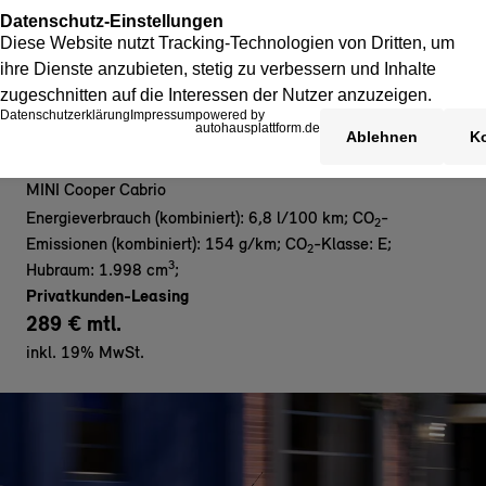
MINI Cooper C Cabrio
MINI Cooper Cabrio
Energieverbrauch (kombiniert): 6,8 l/100 km
;
CO
-
2
Emissionen (kombiniert): 154 g/km
;
CO
-Klasse: E
;
2
3
Hubraum: 1.998 cm
;
Privatkunden-Leasing
289 € mtl.
inkl. 19% MwSt.