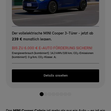
Der vollelektrische MINI Cooper 3-Türer - jetzt ab
239 €
monatlich leasen.
BIS ZU 6.000 € E-AUTO FÖRDERUNG SICHERN!
Energieverbrauch (kombiniert): 14,3 kWh/100 km
;
CO
-Emissionen
2
(kombiniert): 0 g/km
;
CO
-Klasse: A
;
2
Details ansehen