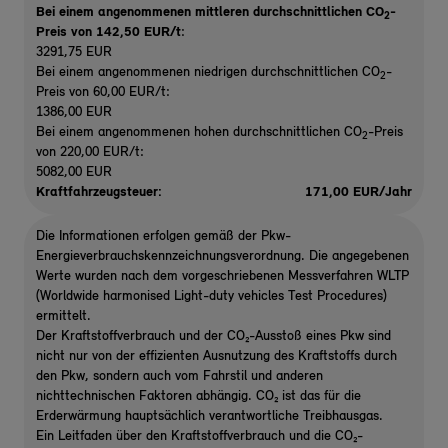
Bei einem angenommenen mittleren durchschnittlichen CO
-
2
Preis von 142,50 EUR/t
:
3291,75 EUR
Bei einem angenommenen niedrigen durchschnittlichen CO
-
2
Preis von 60,00 EUR/t:
1386,00 EUR
Bei einem angenommenen hohen durchschnittlichen CO
-Preis
2
von 220,00 EUR/t:
5082,00 EUR
Kraftfahrzeugsteuer:
171,00 EUR/Jahr
Die Informationen erfolgen gemäß der Pkw-
Energieverbrauchskennzeichnungsverordnung. Die angegebenen
Werte wurden nach dem vorgeschriebenen Messverfahren WLTP
(Worldwide harmonised Light-duty vehicles Test Procedures)
ermittelt.
Der Kraftstoffverbrauch und der CO₂-Ausstoß eines Pkw sind
nicht nur von der effizienten Ausnutzung des Kraftstoffs durch
den Pkw, sondern auch vom Fahrstil und anderen
nichttechnischen Faktoren abhängig. CO₂ ist das für die
Erderwärmung hauptsächlich verantwortliche Treibhausgas.
Ein Leitfaden über den Kraftstoffverbrauch und die CO₂-