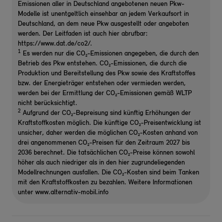
Emissionen aller in Deutschland angebotenen neuen Pkw-
Modelle ist unentgeltlich einsehbar an jedem Verkaufsort in
Deutschland, an dem neue Pkw ausgestellt oder angeboten
werden. Der Leitfaden ist auch hier abrufbar:
https://www.dat.de/co2/.
1
Es werden nur die CO₂-Emissionen angegeben, die durch den
Betrieb des Pkw entstehen. CO₂-Emissionen, die durch die
Produktion und Bereitstellung des Pkw sowie des Kraftstoffes
bzw. der Energieträger entstehen oder vermieden werden,
werden bei der Ermittlung der CO₂-Emissionen gemäß WLTP
nicht berücksichtigt.
2
Aufgrund der CO₂-Bepreisung sind künftig Erhöhungen der
Kraftstoffkosten möglich. Die künftige CO₂-Preisentwicklung ist
unsicher, daher werden die möglichen CO₂-Kosten anhand von
drei angenommenen CO₂-Preisen für den Zeitraum 2027 bis
2036 berechnet. Die tatsächlichen CO₂-Preise können sowohl
höher als auch niedriger als in den hier zugrundeliegenden
Modellrechnungen ausfallen. Die CO₂-Kosten sind beim Tanken
mit den Kraftstoffkosten zu bezahlen. Weitere Informationen
unter www.alternativ-mobil.info