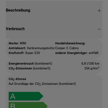
Beschreibung
Verbrauch
Marke:
MINI
Handelsbezeichnung:
Antriebsart:
Verbrennungsmotor
Cooper C Cabrio
Kraftstoff:
Super E10
anderer Energieträger:
entfällt
Energieverbrauch
(kombiniert):
6,8 l/100 km
1
CO
-Emissionen
(kombiniert):
154 g/km
2
CO
-Klasse
2
Auf Grundlage der CO
-Emissionen (kombiniert)
2
A
B