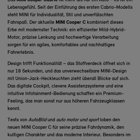
Das
MINI Cooper Cabrio
ist mehr als nur ein Auto – es ist ein
Lebensgefühl. Seit der Einführung des ersten Cabrio-Modells
steht MINI für Individualität, Stil und unverfälschten
Fahrspaß. Der aktuelle
MINI Cooper C
kombiniert dieses
Erbe mit modernster Technik: ein effizienter Mild-Hybrid-
Motor, präzise Lenkung und hochwertige Verarbeitung
sorgen für ein agiles, komfortables und nachhaltiges
Fahrerlebnis.
Design trifft Funktionalität – das Stoffverdeck öffnet sich in
nur 18 Sekunden, und das unverwechselbare MINI-Design
mit Union-Jack-Heckleuchten zieht überall Blicke auf sich.
Das digitale Cockpit, clevere Assistenzsysteme und eine
intuitive Infotainment-Bedienung schaffen ein Premium-
Feeling, das man sonst nur aus höheren Fahrzeugklassen
kennt.
Tests von
AutoBild
und
auto motor und sport
loben den
neuen MINI Cooper C für seine präzise Fahrdynamik, den
kultigen Charakter und das moderne Interieur. Besonders im