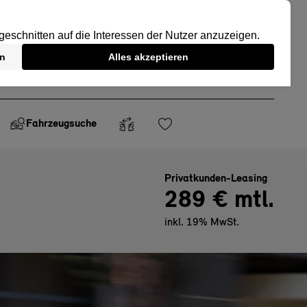
Fahrzeugsuche
Privatkunden-Leasing
289 € mtl.
inkl. 19% MwSt.