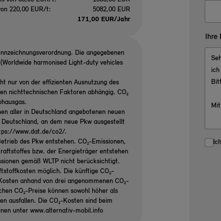
von 220,00 EUR/t:
5082,00 EUR
171,00 EUR/Jahr
Ihre
ennzeichnungsverordnung. Die angegebenen
Worldwide harmonised Light-duty vehicles
ht nur von der effizienten Ausnutzung des
ren nichttechnischen Faktoren abhängig. CO₂
ibhausgas.
nen aller in Deutschland angebotenen neuen
n Deutschland, an dem neue Pkw ausgestellt
ttps://www.dat.de/co2/.
etrieb des Pkw entstehen. CO₂-Emissionen,
Ic
raftstoffes bzw. der Energieträger entstehen
ssionen gemäß WLTP nicht berücksichtigt.
tstoffkosten möglich. Die künftige CO₂-
₂-Kosten anhand von drei angenommenen CO₂-
ichen CO₂-Preise können sowohl höher als
gen ausfallen. Die CO₂-Kosten sind beim
onen unter www.alternativ-mobil.info