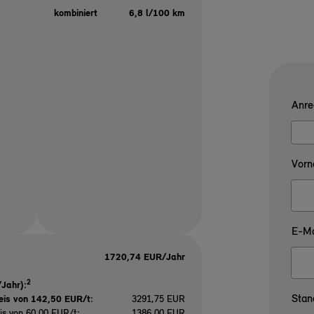
kombiniert
6,8 l/100 km
Anre
Vorn
E-Ma
1720,74 EUR/Jahr
2
Jahr):
Stan
eis von 142,50 EUR/t
:
3291,75 EUR
is von 60,00 EUR/t:
1386,00 EUR