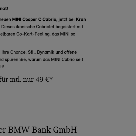
nat!
 neuen
MINI Cooper C Cabrio
, jetzt bei
Krah
. Dieses ikonische Cabriolet begeistert mit
lbaren Go-Kart-Feeling, das MINI so
t Ihre Chance, Stil, Dynamik und offene
nd spüren Sie, warum das MINI Cabrio seit
lt!
für mtl. nur 49 €*
 der BMW Bank GmbH