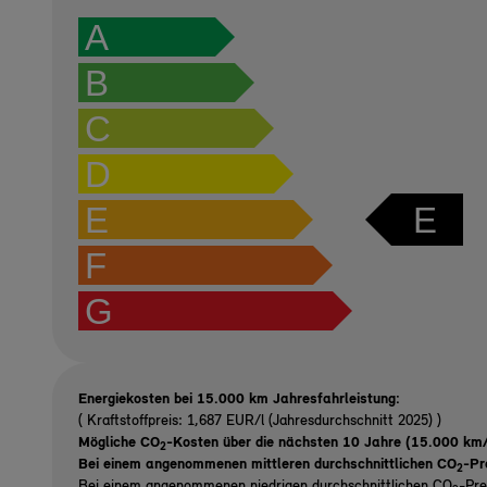
A
B
C
D
E
E
F
G
Energiekosten bei 15.000 km Jahresfahrleistung:
( Kraftstoffpreis: 1,687 EUR/l (Jahresdurchschnitt 2025) )
Mögliche CO
-Kosten über die nächsten 10 Jahre (15.000 km/
2
Bei einem angenommenen mittleren durchschnittlichen CO
-Pr
2
Bei einem angenommenen niedrigen durchschnittlichen CO
-Pre