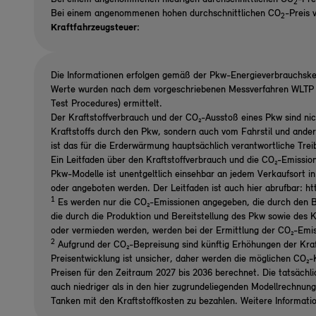
2
Bei einem angenommenen hohen durchschnittlichen CO
-Preis 
2
Kraftfahrzeugsteuer:
Die Informationen erfolgen gemäß der Pkw-Energieverbrauchsk
Werte wurden nach dem vorgeschriebenen Messverfahren WLTP (
Test Procedures) ermittelt.
Der Kraftstoffverbrauch und der CO₂-Ausstoß eines Pkw sind nic
Kraftstoffs durch den Pkw, sondern auch vom Fahrstil und ande
ist das für die Erderwärmung hauptsächlich verantwortliche Tre
Ein Leitfaden über den Kraftstoffverbrauch und die CO₂-Emissio
Pkw-Modelle ist unentgeltlich einsehbar an jedem Verkaufsort i
oder angeboten werden. Der Leitfaden ist auch hier abrufbar: h
1
Es werden nur die CO₂-Emissionen angegeben, die durch den B
die durch die Produktion und Bereitstellung des Pkw sowie des K
oder vermieden werden, werden bei der Ermittlung der CO₂-Emi
2
Aufgrund der CO₂-Bepreisung sind künftig Erhöhungen der Kraf
Preisentwicklung ist unsicher, daher werden die möglichen CO
Preisen für den Zeitraum 2027 bis 2036 berechnet. Die tatsächl
auch niedriger als in den hier zugrundeliegenden Modellrechnun
Tanken mit den Kraftstoffkosten zu bezahlen. Weitere Informati