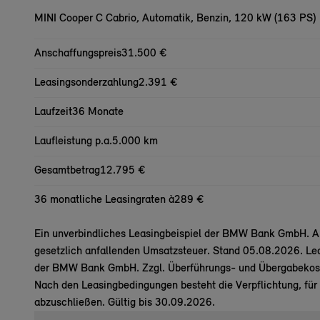
MINI Cooper C Cabrio,
Automatik, Benzin, 120 kW (163 PS)
Anschaffungspreis
31.500 €
Leasingsonderzahlung
2.391 €
Laufzeit
36 Monate
Laufleistung p.a.
5.000 km
Gesamtbetrag
12.795 €
36 monatliche Leasingraten à
289 €
Ein unverbindliches Leasingbeispiel der BMW Bank GmbH. All
gesetzlich anfallenden Umsatzsteuer. Stand 05.08.2026. Lea
der BMW Bank GmbH. Zzgl. Überführungs- und Übergabekost
Nach den Leasingbedingungen besteht die Verpflichtung, für
abzuschließen. Gültig bis 30.09.2026.