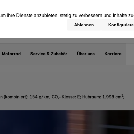
Motorrad
Service & Zubehör
Über uns
Karriere
3
n (kombiniert): 154 g/km
;
CO
-Klasse: E
;
Hubraum: 1.998 cm
;
2