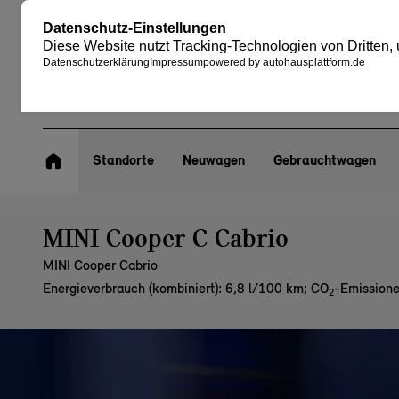
Standorte
Neuwagen
Gebrauchtwagen
MINI Cooper C Cabrio
MINI Cooper Cabrio
Energieverbrauch (kombiniert): 6,8 l/100 km
;
CO
-Emissione
2