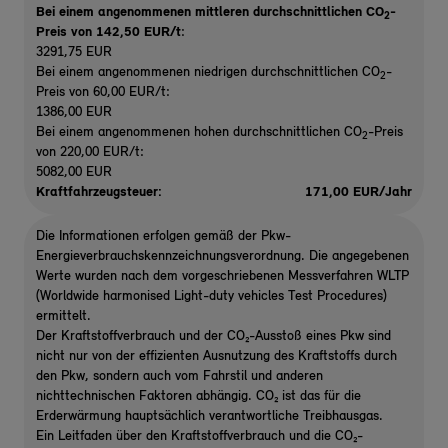
Bei einem angenommenen mittleren durchschnittlichen CO
-
2
Preis von 142,50 EUR/t
:
3291,75 EUR
Bei einem angenommenen niedrigen durchschnittlichen CO
-
2
Preis von 60,00 EUR/t:
1386,00 EUR
Bei einem angenommenen hohen durchschnittlichen CO
-Preis
2
von 220,00 EUR/t:
5082,00 EUR
Kraftfahrzeugsteuer:
171,00 EUR/Jahr
Die Informationen erfolgen gemäß der Pkw-
Energieverbrauchskennzeichnungsverordnung. Die angegebenen
Werte wurden nach dem vorgeschriebenen Messverfahren WLTP
(Worldwide harmonised Light-duty vehicles Test Procedures)
ermittelt.
Der Kraftstoffverbrauch und der CO₂-Ausstoß eines Pkw sind
nicht nur von der effizienten Ausnutzung des Kraftstoffs durch
den Pkw, sondern auch vom Fahrstil und anderen
nichttechnischen Faktoren abhängig. CO₂ ist das für die
Erderwärmung hauptsächlich verantwortliche Treibhausgas.
Ein Leitfaden über den Kraftstoffverbrauch und die CO₂-