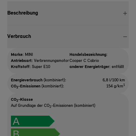
Beschreibung
Verbrauch
Marke:
MINI
Handelsbezeichnung:
Antriebsart:
Verbrennungsmotor
Cooper C Cabrio
Kraftstoff:
Super E10
anderer Energieträger:
entfällt
Energieverbrauch
(kombiniert):
6,8 l/100 km
1
CO
-Emissionen
(kombiniert):
154 g/km
2
CO
-Klasse
2
Auf Grundlage der CO
-Emissionen (kombiniert)
2
A
B