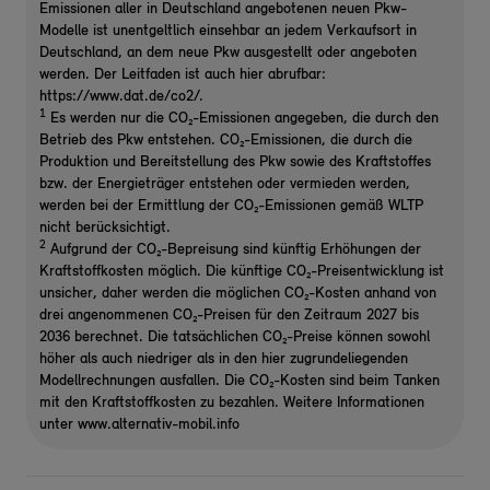
Emissionen aller in Deutschland angebotenen neuen Pkw-
Modelle ist unentgeltlich einsehbar an jedem Verkaufsort in
Deutschland, an dem neue Pkw ausgestellt oder angeboten
werden. Der Leitfaden ist auch hier abrufbar:
https://www.dat.de/co2/.
1
Es werden nur die CO₂-Emissionen angegeben, die durch den
Betrieb des Pkw entstehen. CO₂-Emissionen, die durch die
Produktion und Bereitstellung des Pkw sowie des Kraftstoffes
bzw. der Energieträger entstehen oder vermieden werden,
werden bei der Ermittlung der CO₂-Emissionen gemäß WLTP
nicht berücksichtigt.
2
Aufgrund der CO₂-Bepreisung sind künftig Erhöhungen der
Kraftstoffkosten möglich. Die künftige CO₂-Preisentwicklung ist
unsicher, daher werden die möglichen CO₂-Kosten anhand von
drei angenommenen CO₂-Preisen für den Zeitraum 2027 bis
2036 berechnet. Die tatsächlichen CO₂-Preise können sowohl
höher als auch niedriger als in den hier zugrundeliegenden
Modellrechnungen ausfallen. Die CO₂-Kosten sind beim Tanken
mit den Kraftstoffkosten zu bezahlen. Weitere Informationen
unter www.alternativ-mobil.info