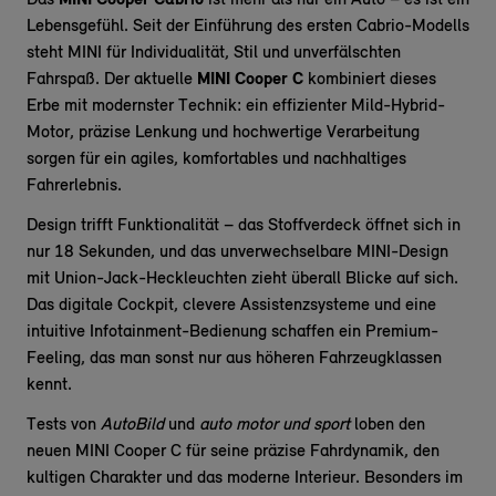
Das
MINI Cooper Cabrio
ist mehr als nur ein Auto – es ist ein
Lebensgefühl. Seit der Einführung des ersten Cabrio-Modells
steht MINI für Individualität, Stil und unverfälschten
Fahrspaß. Der aktuelle
MINI Cooper C
kombiniert dieses
Erbe mit modernster Technik: ein effizienter Mild-Hybrid-
Motor, präzise Lenkung und hochwertige Verarbeitung
sorgen für ein agiles, komfortables und nachhaltiges
Fahrerlebnis.
Design trifft Funktionalität – das Stoffverdeck öffnet sich in
nur 18 Sekunden, und das unverwechselbare MINI-Design
mit Union-Jack-Heckleuchten zieht überall Blicke auf sich.
Das digitale Cockpit, clevere Assistenzsysteme und eine
intuitive Infotainment-Bedienung schaffen ein Premium-
Feeling, das man sonst nur aus höheren Fahrzeugklassen
kennt.
Tests von
AutoBild
und
auto motor und sport
loben den
neuen MINI Cooper C für seine präzise Fahrdynamik, den
kultigen Charakter und das moderne Interieur. Besonders im