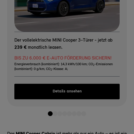
Der vollelektrische MINI Cooper 3-Türer - jetzt ab
239 €
monatlich leasen.
BIS ZU 6.000 € E-AUTO FÖRDERUNG SICHERN!
Energieverbrauch (kombiniert): 14,3 kWh/100 km
;
CO
-Emissionen
2
(kombiniert): 0 g/km
;
CO
-Klasse: A
;
2
Details ansehen