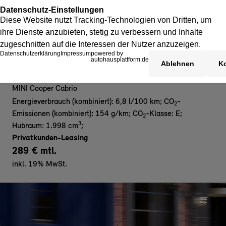
MINI Cooper C Cabrio
MINI Cooper Cabrio
Energieverbrauch (kombiniert): 6,8 l/100 km
;
CO
-
2
Emissionen (kombiniert): 154 g/km
;
CO
-Klasse: E
;
2
3
Hubraum: 1.998 cm
;
Privatkunden-Leasing
289 € mtl.
inkl. 19% MwSt.