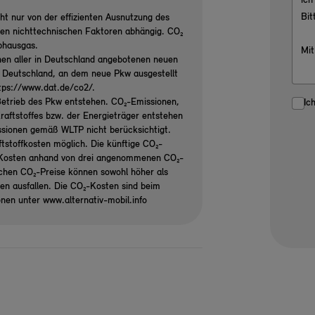
ht nur von der effizienten Ausnutzung des
ren nichttechnischen Faktoren abhängig. CO₂
ibhausgas.
nen aller in Deutschland angebotenen neuen
n Deutschland, an dem neue Pkw ausgestellt
ttps://www.dat.de/co2/.
etrieb des Pkw entstehen. CO₂-Emissionen,
Ic
raftstoffes bzw. der Energieträger entstehen
ssionen gemäß WLTP nicht berücksichtigt.
tstoffkosten möglich. Die künftige CO₂-
₂-Kosten anhand von drei angenommenen CO₂-
ichen CO₂-Preise können sowohl höher als
gen ausfallen. Die CO₂-Kosten sind beim
onen unter www.alternativ-mobil.info