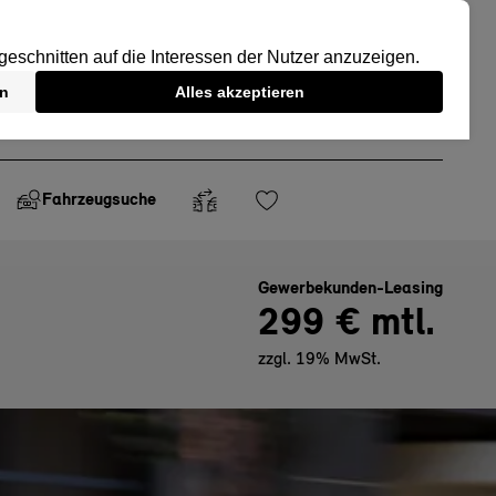
Fahrzeugsuche
Gewerbekunden-Leasing
299 € mtl.
zzgl. 19% MwSt.