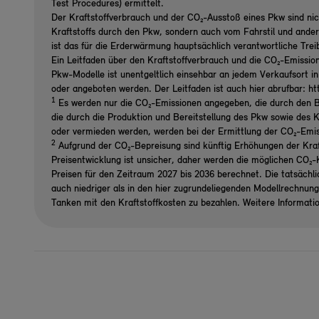
Test Procedures) ermittelt.
Der Kraftstoffverbrauch und der CO₂-Ausstoß eines Pkw sind nic
Kraftstoffs durch den Pkw, sondern auch vom Fahrstil und ande
ist das für die Erderwärmung hauptsächlich verantwortliche Tre
Ein Leitfaden über den Kraftstoffverbrauch und die CO₂-Emissio
Pkw-Modelle ist unentgeltlich einsehbar an jedem Verkaufsort i
oder angeboten werden. Der Leitfaden ist auch hier abrufbar: h
1
Es werden nur die CO₂-Emissionen angegeben, die durch den B
die durch die Produktion und Bereitstellung des Pkw sowie des K
oder vermieden werden, werden bei der Ermittlung der CO₂-Emi
2
Aufgrund der CO₂-Bepreisung sind künftig Erhöhungen der Kraf
Preisentwicklung ist unsicher, daher werden die möglichen CO
Preisen für den Zeitraum 2027 bis 2036 berechnet. Die tatsächl
auch niedriger als in den hier zugrundeliegenden Modellrechnun
Tanken mit den Kraftstoffkosten zu bezahlen. Weitere Informati