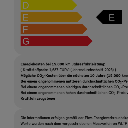
D
E
E
F
G
Energiekosten bei 15.000 km Jahresfahrleistung:
( Kraftstoffpreis: 1,687 EUR/l (Jahresdurchschnitt 2025) )
Mögliche CO
-Kosten über die nächsten 10 Jahre (15.000 km/
2
Bei einem angenommenen mittleren durchschnittlichen CO
-Pr
2
Bei einem angenommenen niedrigen durchschnittlichen CO
-Pre
2
Bei einem angenommenen hohen durchschnittlichen CO
-Preis 
2
Kraftfahrzeugsteuer:
Die Informationen erfolgen gemäß der Pkw-Energieverbrauchsk
Werte wurden nach dem vorgeschriebenen Messverfahren WLTP (