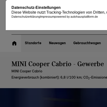
Standorte
Neuwagen
Gebrauchtwagen
MINI Cooper Cabrio - Gewerbe
MINI Cooper Cabrio
Energieverbrauch (kombiniert): 6,8 l/100 km
;
CO
-Emissione
2