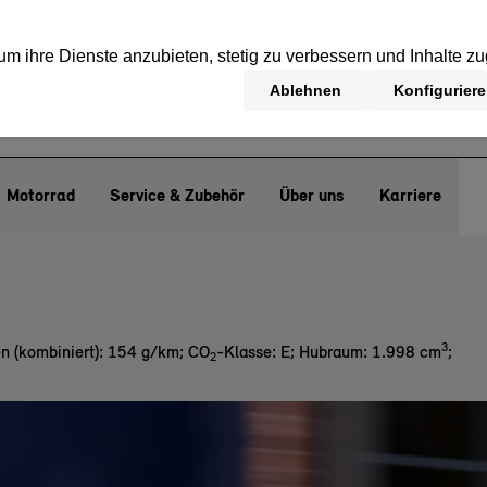
Motorrad
Service & Zubehör
Über uns
Karriere
3
n (kombiniert): 154 g/km
;
CO
-Klasse: E
;
Hubraum: 1.998 cm
;
2