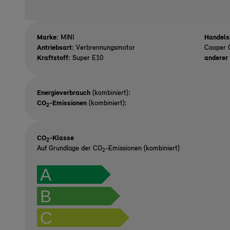
Marke:
MINI
Handels
Antriebsart:
Verbrennungsmotor
Cooper 
Kraftstoff:
Super E10
anderer 
Energieverbrauch
(kombiniert):
CO
-Emissionen
(kombiniert):
2
CO
-Klasse
2
Auf Grundlage der CO
-Emissionen (kombiniert)
2
A
B
C