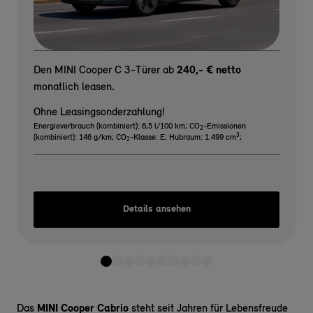
Den MINI Cooper C 3-Türer ab
240,- € netto
monatlich leasen.
Ohne Leasingsonderzahlung!
Energieverbrauch (kombiniert): 6,5 l/100 km
;
CO
-Emissionen
2
3
(kombiniert): 146 g/km
;
CO
-Klasse: E
;
Hubraum: 1.499 cm
;
2
Details ansehen
Das
MINI Cooper Cabrio
steht seit Jahren für Lebensfreude