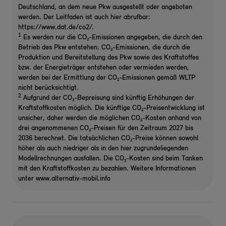
Deutschland, an dem neue Pkw ausgestellt oder angeboten
werden. Der Leitfaden ist auch hier abrufbar:
https://www.dat.de/co2/.
1
Es werden nur die CO₂-Emissionen angegeben, die durch den
Betrieb des Pkw entstehen. CO₂-Emissionen, die durch die
Produktion und Bereitstellung des Pkw sowie des Kraftstoffes
bzw. der Energieträger entstehen oder vermieden werden,
werden bei der Ermittlung der CO₂-Emissionen gemäß WLTP
nicht berücksichtigt.
2
Aufgrund der CO₂-Bepreisung sind künftig Erhöhungen der
Kraftstoffkosten möglich. Die künftige CO₂-Preisentwicklung ist
unsicher, daher werden die möglichen CO₂-Kosten anhand von
drei angenommenen CO₂-Preisen für den Zeitraum 2027 bis
2036 berechnet. Die tatsächlichen CO₂-Preise können sowohl
höher als auch niedriger als in den hier zugrundeliegenden
Modellrechnungen ausfallen. Die CO₂-Kosten sind beim Tanken
mit den Kraftstoffkosten zu bezahlen. Weitere Informationen
unter www.alternativ-mobil.info