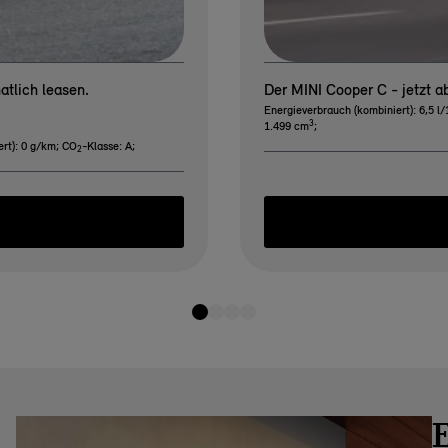
tlich leasen.
Der MINI Cooper C - jetzt 
Energieverbrauch (kombiniert): 6,5 l
3
1.499 cm
;
rt): 0 g/km
;
CO
-Klasse: A
;
2