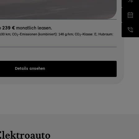
ab
239 €
monatlich leasen.
/100 km
;
CO
-Emissionen (kombiniert): 146 g/km
;
CO
-Klasse: E
;
Hubraum:
2
2
Details ansehen
Elektroauto