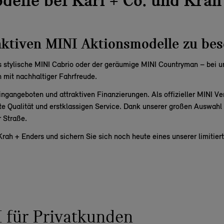
elle bei Karl + Co. und Krah
raktiven MINI Aktionsmodelle zu be
s stylische
MINI Cabrio
oder der geräumige
MINI Countryman
– bei u
 mit nachhaltiger Fahrfreude.
ingangeboten und attraktiven Finanzierungen. Als offizieller
MINI Ve
 Qualität und erstklassigen Service. Dank unserer großen Auswahl k
r Straße.
Krah + Enders
und sichern Sie sich noch heute eines unserer limitie
 für Privatkunden