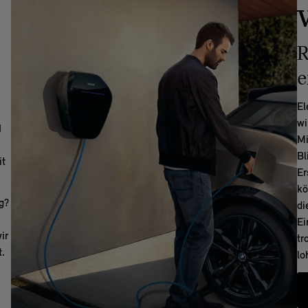
V
R
e
El
wi
I
Mi
Bl
it
Er
kö
g?
di
Ei
ir
tr
t.
lo