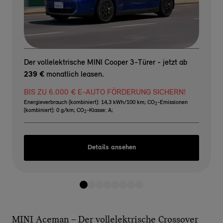
Der vollelektrische MINI Cooper 3-Türer - jetzt ab
239 €
monatlich leasen.
BIS ZU 6.000 € E-AUTO FÖRDERUNG SICHERN!
Energieverbrauch (kombiniert): 14,3 kWh/100 km
;
CO
-Emissionen
2
(kombiniert): 0 g/km
;
CO
-Klasse: A
;
2
Details ansehen
MINI Aceman – Der vollelektrische Crossover