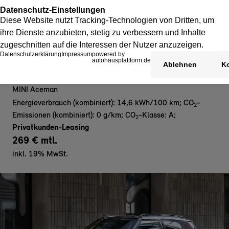
MINI Aceman E - Privat
MINI Aceman
Energieverbrauch (kombiniert): 14,6 kWh/100 km
;
CO
-
2
Emissionen (kombiniert): 0 g/km
;
CO
-Klasse: A
;
2
Privatkunden-Leasing
269 € mtl.
inkl. 19% MwSt.