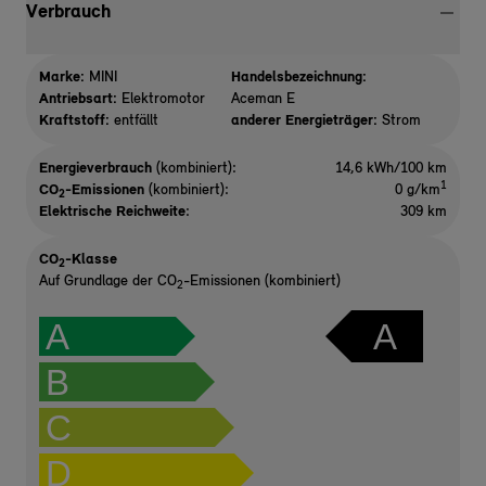
Verbrauch
Marke:
MINI
Handelsbezeichnung:
Antriebsart:
Elektromotor
Aceman E
Kraftstoff:
entfällt
anderer Energieträger:
Strom
Energieverbrauch
(kombiniert):
14,6 kWh/100 km
1
CO
-Emissionen
(kombiniert):
0 g/km
2
Elektrische Reichweite
:
309 km
CO
-Klasse
2
Auf Grundlage der CO
-Emissionen (kombiniert)
2
A
A
B
C
D