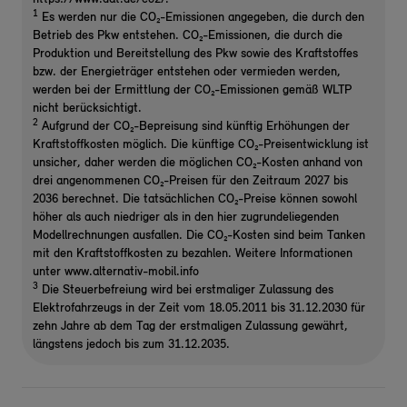
1
Es werden nur die CO₂-Emissionen angegeben, die durch den
Betrieb des Pkw entstehen. CO₂-Emissionen, die durch die
Produktion und Bereitstellung des Pkw sowie des Kraftstoffes
bzw. der Energieträger entstehen oder vermieden werden,
werden bei der Ermittlung der CO₂-Emissionen gemäß WLTP
nicht berücksichtigt.
2
Aufgrund der CO₂-Bepreisung sind künftig Erhöhungen der
Kraftstoffkosten möglich. Die künftige CO₂-Preisentwicklung ist
unsicher, daher werden die möglichen CO₂-Kosten anhand von
drei angenommenen CO₂-Preisen für den Zeitraum 2027 bis
2036 berechnet. Die tatsächlichen CO₂-Preise können sowohl
höher als auch niedriger als in den hier zugrundeliegenden
Modellrechnungen ausfallen. Die CO₂-Kosten sind beim Tanken
mit den Kraftstoffkosten zu bezahlen. Weitere Informationen
unter www.alternativ-mobil.info
3
Die Steuerbefreiung wird bei erstmaliger Zulassung des
Elektrofahrzeugs in der Zeit vom 18.05.2011 bis 31.12.2030 für
zehn Jahre ab dem Tag der erstmaligen Zulassung gewährt,
längstens jedoch bis zum 31.12.2035.