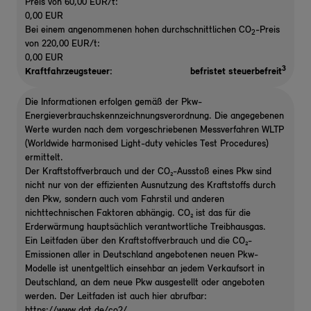
Preis von 60,00 EUR/t:
0,00 EUR
Bei einem angenommenen hohen durchschnittlichen CO
-Preis
2
von 220,00 EUR/t:
0,00 EUR
3
Kraftfahrzeugsteuer:
befristet steuerbefreit
Die Informationen erfolgen gemäß der Pkw-
Energieverbrauchskennzeichnungsverordnung. Die angegebenen
Werte wurden nach dem vorgeschriebenen Messverfahren WLTP
(Worldwide harmonised Light-duty vehicles Test Procedures)
ermittelt.
Der Kraftstoffverbrauch und der CO₂-Ausstoß eines Pkw sind
nicht nur von der effizienten Ausnutzung des Kraftstoffs durch
den Pkw, sondern auch vom Fahrstil und anderen
nichttechnischen Faktoren abhängig. CO₂ ist das für die
Erderwärmung hauptsächlich verantwortliche Treibhausgas.
Ein Leitfaden über den Kraftstoffverbrauch und die CO₂-
Emissionen aller in Deutschland angebotenen neuen Pkw-
Modelle ist unentgeltlich einsehbar an jedem Verkaufsort in
Deutschland, an dem neue Pkw ausgestellt oder angeboten
werden. Der Leitfaden ist auch hier abrufbar:
https://www.dat.de/co2/.