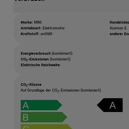
Marke:
MINI
Handelsbez
Antriebsart:
Elektromotor
Aceman E
Kraftstoff:
entfällt
anderer En
Energieverbrauch
(kombiniert):
CO
-Emissionen
(kombiniert):
2
Elektrische Reichweite
:
CO
-Klasse
2
Auf Grundlage der CO
-Emissionen (kombiniert)
2
A
A
B