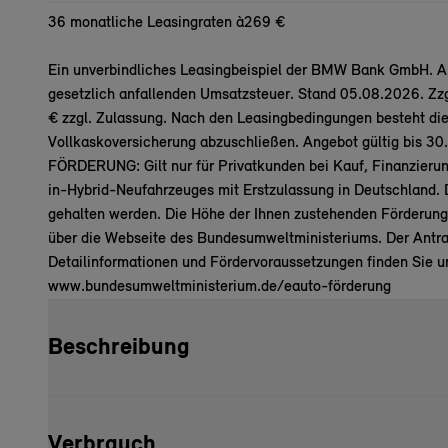
36 monatliche Leasingraten à
269 €
Ein unverbindliches Leasingbeispiel der BMW Bank GmbH. All
gesetzlich anfallenden Umsatzsteuer. Stand 05.08.2026. Zz
€ zzgl. Zulassung. Nach den Leasingbedingungen besteht die 
Vollkaskoversicherung abzuschließen. Angebot gültig bis
FÖRDERUNG: Gilt nur für Privatkunden bei Kauf, Finanzieru
in-Hybrid-Neufahrzeuges mit Erstzulassung in Deutschland
gehalten werden. Die Höhe der Ihnen zustehenden Förderung
über die Webseite des Bundesumweltministeriums. Der Antrag
Detailinformationen und Fördervoraussetzungen finden Sie un
www.bundesumweltministerium.de/eauto-förderung
Beschreibung
Verbrauch