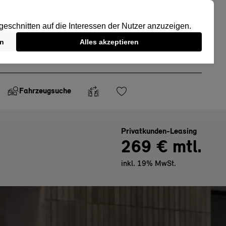
Fahrzeugsuche
Privatkunden-Leasing
269 € mtl.
inkl. 19% MwSt.