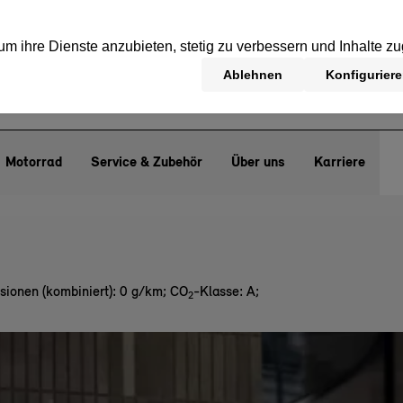
Motorrad
Service & Zubehör
Über uns
Karriere
sionen (kombiniert): 0 g/km
;
CO
-Klasse: A
;
2