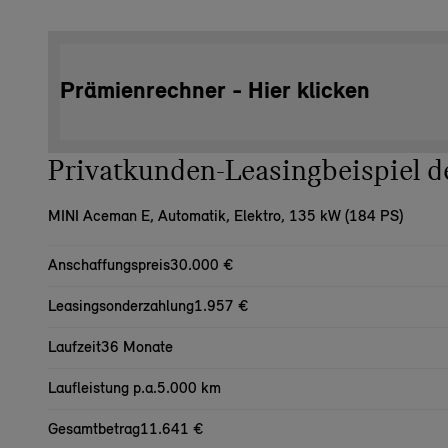
Prämienrechner - Hier klicken
Privatkunden-Leasingbeispiel
MINI Aceman E,
Automatik, Elektro, 135 kW (184 PS)
Anschaffungspreis
30.000 €
Leasingsonderzahlung
1.957 €
Laufzeit
36 Monate
Laufleistung p.a.
5.000 km
Gesamtbetrag
11.641 €