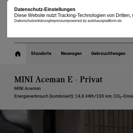
Standorte
Neuwagen
Gebrauchtwagen
MINI Aceman E - Privat
MINI Aceman
Energieverbrauch (kombiniert): 14,6 kWh/100 km
;
CO
-Emis
2