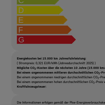
C
D
E
F
G
Energiekosten bei 15.000 km Jahresfahrleistung:
( Strompreis: 0,321 EUR/kWh (Jahresdurchschnitt 2025) )
Mögliche CO
-Kosten über die nächsten 10 Jahre (15.000 km/
2
Bei einem angenommenen mittleren durchschnittlichen CO
-Pr
2
Bei einem angenommenen niedrigen durchschnittlichen CO
-Pre
2
Bei einem angenommenen hohen durchschnittlichen CO
-Preis 
2
Kraftfahrzeugsteuer:
Die Informationen erfolgen gemäß der Pkw-Energieverbrauchsk