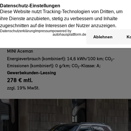
MINI Aceman E - Gewerbe
MINI Aceman
Energieverbrauch (kombiniert): 14,6 kWh/100 km
;
CO
-
2
Emissionen (kombiniert): 0 g/km
;
CO
-Klasse: A
;
2
Gewerbekunden-Leasing
278 € mtl.
zzgl. 19% MwSt.