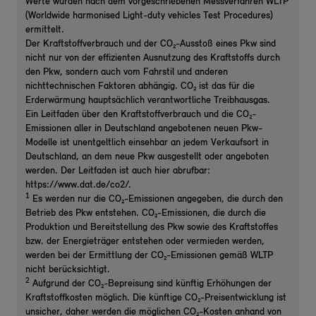
Werte wurden nach dem vorgeschriebenen Messverfahren WLTP
(Worldwide harmonised Light-duty vehicles Test Procedures)
ermittelt.
Der Kraftstoffverbrauch und der CO₂-Ausstoß eines Pkw sind
nicht nur von der effizienten Ausnutzung des Kraftstoffs durch
den Pkw, sondern auch vom Fahrstil und anderen
nichttechnischen Faktoren abhängig. CO₂ ist das für die
Erderwärmung hauptsächlich verantwortliche Treibhausgas.
Ein Leitfaden über den Kraftstoffverbrauch und die CO₂-
Emissionen aller in Deutschland angebotenen neuen Pkw-
Modelle ist unentgeltlich einsehbar an jedem Verkaufsort in
Deutschland, an dem neue Pkw ausgestellt oder angeboten
werden. Der Leitfaden ist auch hier abrufbar:
https://www.dat.de/co2/.
1
Es werden nur die CO₂-Emissionen angegeben, die durch den
Betrieb des Pkw entstehen. CO₂-Emissionen, die durch die
Produktion und Bereitstellung des Pkw sowie des Kraftstoffes
bzw. der Energieträger entstehen oder vermieden werden,
werden bei der Ermittlung der CO₂-Emissionen gemäß WLTP
nicht berücksichtigt.
2
Aufgrund der CO₂-Bepreisung sind künftig Erhöhungen der
Kraftstoffkosten möglich. Die künftige CO₂-Preisentwicklung ist
unsicher, daher werden die möglichen CO₂-Kosten anhand von