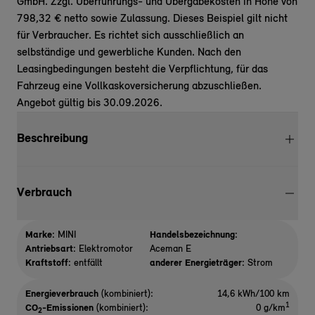
GmbH. Zzgl. Überführungs- und Übergabekosten in Höhe von
798,32 € netto sowie Zulassung. Dieses Beispiel gilt nicht
für Verbraucher. Es richtet sich ausschließlich an
selbständige und gewerbliche Kunden. Nach den
Leasingbedingungen besteht die Verpflichtung, für das
Fahrzeug eine Vollkaskoversicherung abzuschließen.
Angebot gültig bis 30.09.2026.
Beschreibung
Verbrauch
Marke:
MINI
Handelsbezeichnung:
Antriebsart:
Elektromotor
Aceman E
Kraftstoff:
entfällt
anderer Energieträger:
Strom
Energieverbrauch
(kombiniert):
14,6 kWh/100 km
1
CO
-Emissionen
(kombiniert):
0 g/km
2