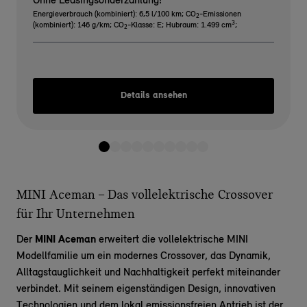
Ohne Leasingsonderzahlung!
Energieverbrauch (kombiniert): 6,5 l/100 km
;
CO
-Emissionen
2
3
(kombiniert): 146 g/km
;
CO
-Klasse: E
;
Hubraum: 1.499 cm
;
2
Details ansehen
MINI Aceman – Das vollelektrische Crossover
für Ihr Unternehmen
Der
MINI Aceman
erweitert die vollelektrische MINI
Modellfamilie um ein modernes Crossover, das Dynamik,
Alltagstauglichkeit und Nachhaltigkeit perfekt miteinander
verbindet. Mit seinem eigenständigen Design, innovativen
Technologien und dem lokal emissionsfreien Antrieb ist der