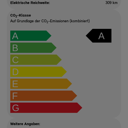
Elektrische Reichweite
:
309 km
CO
-Klasse
2
Auf Grundlage der CO
-Emissionen (kombiniert)
2
A
A
B
C
D
E
F
G
Weitere Angaben: