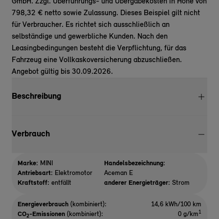
GmbH. Zzgl. Überführungs- und Übergabekosten in Höhe von
798,32 € netto sowie Zulassung. Dieses Beispiel gilt nicht
für Verbraucher. Es richtet sich ausschließlich an
selbständige und gewerbliche Kunden. Nach den
Leasingbedingungen besteht die Verpflichtung, für das
Fahrzeug eine Vollkaskoversicherung abzuschließen.
Angebot gültig bis 30.09.2026.
Beschreibung
Verbrauch
Marke:
MINI
Handelsbezeichnung:
Antriebsart:
Elektromotor
Aceman E
Kraftstoff:
entfällt
anderer Energieträger:
Strom
Energieverbrauch
(kombiniert):
14,6 kWh/100 km
1
CO
-Emissionen
(kombiniert):
0 g/km
2