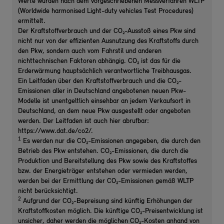
Werte wurden nach dem vorgeschriebenen Messverfahren WLTP
(Worldwide harmonised Light-duty vehicles Test Procedures)
ermittelt.
Der Kraftstoffverbrauch und der CO₂-Ausstoß eines Pkw sind
nicht nur von der effizienten Ausnutzung des Kraftstoffs durch
den Pkw, sondern auch vom Fahrstil und anderen
nichttechnischen Faktoren abhängig. CO₂ ist das für die
Erderwärmung hauptsächlich verantwortliche Treibhausgas.
Ein Leitfaden über den Kraftstoffverbrauch und die CO₂-
Emissionen aller in Deutschland angebotenen neuen Pkw-
Modelle ist unentgeltlich einsehbar an jedem Verkaufsort in
Deutschland, an dem neue Pkw ausgestellt oder angeboten
werden. Der Leitfaden ist auch hier abrufbar:
https://www.dat.de/co2/.
1
Es werden nur die CO₂-Emissionen angegeben, die durch den
Betrieb des Pkw entstehen. CO₂-Emissionen, die durch die
Produktion und Bereitstellung des Pkw sowie des Kraftstoffes
bzw. der Energieträger entstehen oder vermieden werden,
werden bei der Ermittlung der CO₂-Emissionen gemäß WLTP
nicht berücksichtigt.
2
Aufgrund der CO₂-Bepreisung sind künftig Erhöhungen der
Kraftstoffkosten möglich. Die künftige CO₂-Preisentwicklung ist
unsicher, daher werden die möglichen CO₂-Kosten anhand von