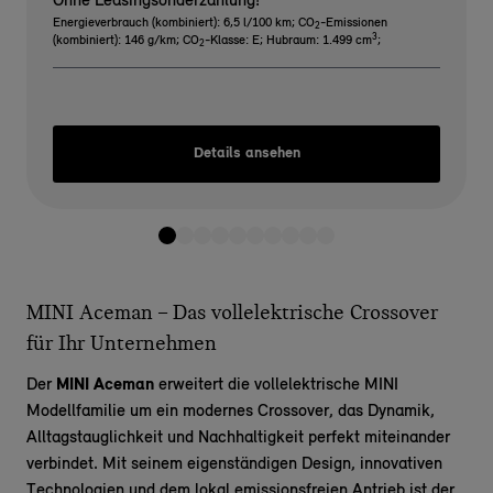
Ohne Leasingsonderzahlung!
Energieverbrauch (kombiniert): 6,5 l/100 km
;
CO
-Emissionen
2
3
(kombiniert): 146 g/km
;
CO
-Klasse: E
;
Hubraum: 1.499 cm
;
2
Details ansehen
MINI Aceman – Das vollelektrische Crossover
für Ihr Unternehmen
Der
MINI Aceman
erweitert die vollelektrische MINI
Modellfamilie um ein modernes Crossover, das Dynamik,
Alltagstauglichkeit und Nachhaltigkeit perfekt miteinander
verbindet. Mit seinem eigenständigen Design, innovativen
Technologien und dem lokal emissionsfreien Antrieb ist der