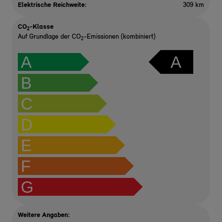
Elektrische Reichweite
:
309 km
CO
-Klasse
2
Auf Grundlage der CO
-Emissionen (kombiniert)
2
A
A
B
C
D
E
F
G
Weitere Angaben: