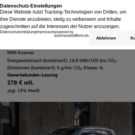
MINI Aceman E - Gewerbe
MINI Aceman
Energieverbrauch (kombiniert): 14,6 kWh/100 km
;
CO
-
2
Emissionen (kombiniert): 0 g/km
;
CO
-Klasse: A
;
2
Gewerbekunden-Leasing
278 € mtl.
zzgl. 19% MwSt.