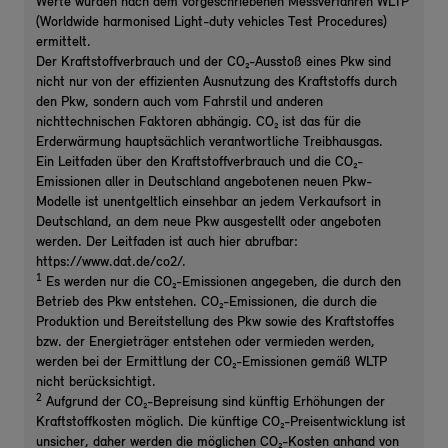
Werte wurden nach dem vorgeschriebenen Messverfahren WLTP
(Worldwide harmonised Light-duty vehicles Test Procedures)
ermittelt.
Der Kraftstoffverbrauch und der CO₂-Ausstoß eines Pkw sind
nicht nur von der effizienten Ausnutzung des Kraftstoffs durch
den Pkw, sondern auch vom Fahrstil und anderen
nichttechnischen Faktoren abhängig. CO₂ ist das für die
Erderwärmung hauptsächlich verantwortliche Treibhausgas.
Ein Leitfaden über den Kraftstoffverbrauch und die CO₂-
Emissionen aller in Deutschland angebotenen neuen Pkw-
Modelle ist unentgeltlich einsehbar an jedem Verkaufsort in
Deutschland, an dem neue Pkw ausgestellt oder angeboten
werden. Der Leitfaden ist auch hier abrufbar:
https://www.dat.de/co2/.
1
Es werden nur die CO₂-Emissionen angegeben, die durch den
Betrieb des Pkw entstehen. CO₂-Emissionen, die durch die
Produktion und Bereitstellung des Pkw sowie des Kraftstoffes
bzw. der Energieträger entstehen oder vermieden werden,
werden bei der Ermittlung der CO₂-Emissionen gemäß WLTP
nicht berücksichtigt.
2
Aufgrund der CO₂-Bepreisung sind künftig Erhöhungen der
Kraftstoffkosten möglich. Die künftige CO₂-Preisentwicklung ist
unsicher, daher werden die möglichen CO₂-Kosten anhand von