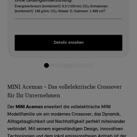
Ohne Leasingsonderzahlung!
Energieverbrauch (kombiniert): 6,5 l/100 km
;
CO
-Emissionen
2
3
(kombiniert): 146 g/km
;
CO
-Klasse: E
;
Hubraum: 1.499 cm
;
2
Details ansehen
MINI Aceman – Das vollelektrische Crossover
für Ihr Unternehmen
Der
MINI Aceman
erweitert die vollelektrische MINI
Modellfamilie um ein modernes Crossover, das Dynamik,
Alltagstauglichkeit und Nachhaltigkeit perfekt miteinander
verbindet. Mit seinem eigenständigen Design, innovativen
Technologien und dem lokal emissionsfreien Antrieb ist der