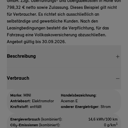
GmbH. Zzgl. Überführungs- und Übergabekosten in Höhe von
798,32 € netto sowie Zulassung. Dieses Beispiel gilt nicht
für Verbraucher. Es richtet sich ausschließlich an
selbständige und gewerbliche Kunden. Nach den
Leasingbedingungen besteht die Verpflichtung, für das
Fahrzeug eine Vollkaskoversicherung abzuschließen.
Angebot gültig bis 30.09.2026.
Beschreibung
Verbrauch
Marke:
MINI
Handelsbezeichnung:
Antriebsart:
Elektromotor
Aceman E
Kraftstoff:
entfällt
anderer Energieträger:
Strom
Energieverbrauch
(kombiniert):
14,6 kWh/100 km
1
CO
-Emissionen
(kombiniert):
0 g/km
2