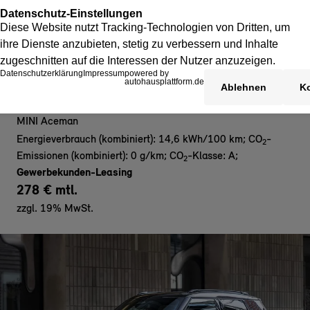
MINI Aceman E - Gewerbe
MINI Aceman
Energieverbrauch (kombiniert): 14,6 kWh/100 km
;
CO
-
2
Emissionen (kombiniert): 0 g/km
;
CO
-Klasse: A
;
2
Gewerbekunden-Leasing
278 € mtl.
zzgl. 19% MwSt.