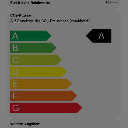
Elektrische Reichweite
:
309 km
CO
-Klasse
2
Auf Grundlage der CO
-Emissionen (kombiniert)
2
A
A
B
C
D
E
F
G
Weitere Angaben: