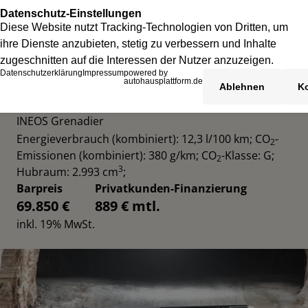
INEOS GRENADIER UTILITY WAGON
INEOS Grenadier
Energieverbrauch (kombiniert): 12,3 l/100 km
;
CO
-
2
Emissionen (kombiniert): 380 g/km
;
CO
-Klasse: G
;
2
3
Hubraum: 2.993 cm
;
Barpreis
Privatkunden-Finanzierung
69.850 €
889 € mtl.
inkl. 19% MwSt.