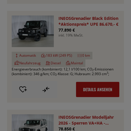
INEOSGrenadier Black Edition
*Aktionspreis* UPE 86.670,- €
77.890 €
inkl. 19% MwSt.
Automatik
183 kW (249 PS)
0 km
Neufahrzeug
Diesel
Maintal
Energieverbrauch (kombiniert): 12,1 l/100 km
;
CO
-Emissionen
2
3
(kombiniert): 346 g/km
;
CO
-Klasse: G
;
Hubraum: 2.993 cm
;
2
DETAILS ANSEHEN
INEOSGrenadier Modelljahr
2026 - Sperren VA+HA -
Smooth Pack
78.850 €