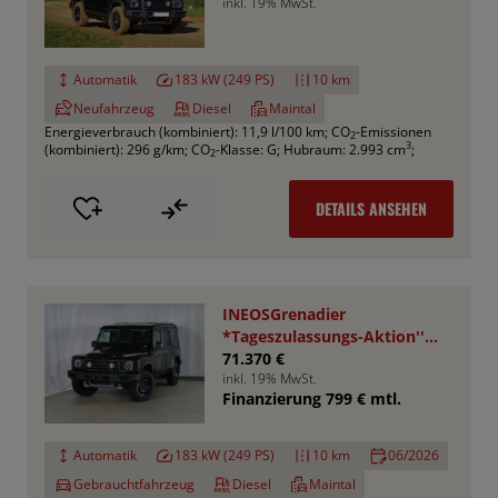
inkl. 19% MwSt.
Automatik
183 kW (249 PS)
10 km
Neufahrzeug
Diesel
Maintal
Energieverbrauch (kombiniert): 11,9 l/100 km
;
CO
-Emissionen
2
3
(kombiniert): 296 g/km
;
CO
-Klasse: G
;
Hubraum: 2.993 cm
;
2
DETAILS ANSEHEN
INEOSGrenadier
*Tageszulassungs-Aktion''
UPE : 78.050,- €
71.370 €
inkl. 19% MwSt.
Finanzierung 799 € mtl.
Automatik
183 kW (249 PS)
10 km
06/2026
Gebrauchtfahrzeug
Diesel
Maintal