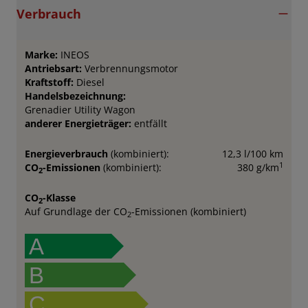
Verbrauch
Marke:
INEOS
Antriebsart:
Verbrennungsmotor
Kraftstoff:
Diesel
Handelsbezeichnung:
Grenadier Utility Wagon
anderer Energieträger:
entfällt
Energieverbrauch
(kombiniert):
12,3 l/100 km
1
CO
-Emissionen
(kombiniert):
380 g/km
2
CO
-Klasse
2
Auf Grundlage der CO
-Emissionen (kombiniert)
2
A
B
C