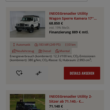
INEOSGrenadier Utility
Wagon Sperre Kamera 17''
AHK RHINO
68.850 €
inkl. 19% MwSt.
Finanzierung 889 € mtl.
Automatik
183 kW (249 PS)
0 km
Neufahrzeug
Diesel
Maintal
Energieverbrauch (kombiniert): 12,3 l/100 km
;
CO
-Emissionen
2
3
(kombiniert): 380 g/km
;
CO
-Klasse: G
;
Hubraum: 2.993 cm
;
2
DETAILS ANSEHEN
INEOSGrenadier Utility 2-
Sitzer ab 71.140,- €
*Bestellfahrzeug*
71.140 €