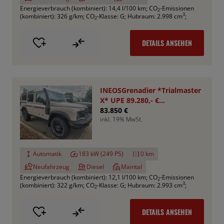
Energieverbrauch (kombiniert): 14,4 l/100 km
;
CO
-Emissionen
2
3
(kombiniert): 326 g/km
;
CO
-Klasse: G
;
Hubraum: 2.998 cm
;
2
DETAILS ANSEHEN
INEOSGrenadier *Trialmaster
X* UPE 89.280,- €
*Aktionspreis*
83.850 €
inkl. 19% MwSt.
Automatik
183 kW (249 PS)
0 km
Neufahrzeug
Diesel
Maintal
Energieverbrauch (kombiniert): 12,1 l/100 km
;
CO
-Emissionen
2
3
(kombiniert): 322 g/km
;
CO
-Klasse: G
;
Hubraum: 2.993 cm
;
2
DETAILS ANSEHEN