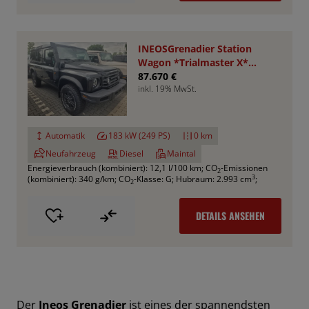
INEOSGrenadier Station
Wagon *Trialmaster X*
VA+HA Sperren
87.670 €
inkl. 19% MwSt.
Automatik
183 kW (249 PS)
0 km
Neufahrzeug
Diesel
Maintal
Energieverbrauch (kombiniert): 12,1 l/100 km
;
CO
-Emissionen
2
3
(kombiniert): 340 g/km
;
CO
-Klasse: G
;
Hubraum: 2.993 cm
;
2
DETAILS ANSEHEN
Der
Ineos Grenadier
ist eines der spannendsten