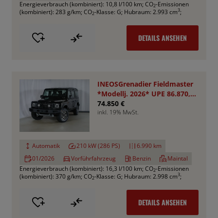
Energieverbrauch (kombiniert): 10,8 l/100 km
;
CO
-Emissionen
2
3
(kombiniert): 283 g/km
;
CO
-Klasse: G
;
Hubraum: 2.993 cm
;
2
DETAILS ANSEHEN
INEOSGrenadier Fieldmaster
*Modellj. 2026* UPE 86.870,-
€
74.850 €
inkl. 19% MwSt.
Automatik
210 kW (286 PS)
6.990 km
01/2026
Vorführfahrzeug
Benzin
Maintal
Energieverbrauch (kombiniert): 16,3 l/100 km
;
CO
-Emissionen
2
3
(kombiniert): 370 g/km
;
CO
-Klasse: G
;
Hubraum: 2.998 cm
;
2
DETAILS ANSEHEN