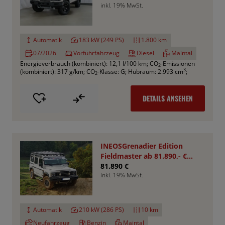
inkl. 19% MwSt.
Automatik
183 kW (249 PS)
1.800 km
07/2026
Vorführfahrzeug
Diesel
Maintal
Energieverbrauch (kombiniert): 12,1 l/100 km
;
CO
-Emissionen
2
3
(kombiniert): 317 g/km
;
CO
-Klasse: G
;
Hubraum: 2.993 cm
;
2
DETAILS ANSEHEN
INEOSGrenadier Edition
Fieldmaster ab 81.890,- €
*Bestellfahrzeug*
81.890 €
inkl. 19% MwSt.
Automatik
210 kW (286 PS)
10 km
Neufahrzeug
Benzin
Maintal