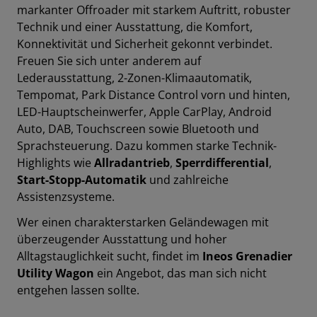
markanter Offroader mit starkem Auftritt, robuster
Technik und einer Ausstattung, die Komfort,
Konnektivität und Sicherheit gekonnt v
erbindet.
Freuen Sie sich unter anderem auf
Lederausstattung
,
2-Zonen-Klimaautomatik
,
Tempomat
,
Park Distance Control vorn und hinten
,
LED-Hauptscheinwerfer
,
Apple CarPlay
,
Android
Auto
,
DAB
,
Touchscreen
sowie
Bluetooth
und
Sprachsteuerung
.
Dazu kommen starke Technik-
Highlights wie
Allradantrieb
,
Sperrdifferential
,
Start-Stopp-Automatik
und zahlreiche
Assistenzsysteme.
Wer einen charakterstarken Geländewagen mit
überzeugender Ausstattung und hoher
Alltagstauglichkeit sucht, findet im
Ineos Grenadier
Utility Wagon
ein Angebot, das man sich nicht
entgehen lassen sollte.