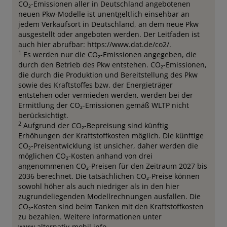
CO₂-Emissionen aller in Deutschland angebotenen
neuen Pkw-Modelle ist unentgeltlich einsehbar an
jedem Verkaufsort in Deutschland, an dem neue Pkw
ausgestellt oder angeboten werden. Der Leitfaden ist
auch hier abrufbar: https://www.dat.de/co2/.
1
Es werden nur die CO₂-Emissionen angegeben, die
durch den Betrieb des Pkw entstehen. CO₂-Emissionen,
die durch die Produktion und Bereitstellung des Pkw
sowie des Kraftstoffes bzw. der Energieträger
entstehen oder vermieden werden, werden bei der
Ermittlung der CO₂-Emissionen gemäß WLTP nicht
berücksichtigt.
2
Aufgrund der CO₂-Bepreisung sind künftig
Erhöhungen der Kraftstoffkosten möglich. Die künftige
CO₂-Preisentwicklung ist unsicher, daher werden die
möglichen CO₂-Kosten anhand von drei
angenommenen CO₂-Preisen für den Zeitraum 2027 bis
2036 berechnet. Die tatsächlichen CO₂-Preise können
sowohl höher als auch niedriger als in den hier
zugrundeliegenden Modellrechnungen ausfallen. Die
CO₂-Kosten sind beim Tanken mit den Kraftstoffkosten
zu bezahlen. Weitere Informationen unter
www.alternativ-mobil.info