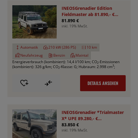
INEOSGrenadier Edition
Fieldmaster ab 81.890,- €
*Bestellfahrzeug*
81.890 €
inkl. 19% MwSt.
Automatik
210 kW (286 PS)
10 km
Neufahrzeug
Benzin
Maintal
Energieverbrauch (kombiniert): 14,4 l/100 km
;
CO
-Emissionen
2
3
(kombiniert): 326 g/km
;
CO
-Klasse: G
;
Hubraum: 2.998 cm
;
2
DETAILS ANSEHEN
INEOSGrenadier *Trialmaster
X* UPE 89.280,- €
*Aktionspreis*
83.850 €
inkl. 19% MwSt.