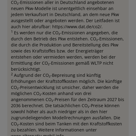
CO₂-Emissionen aller in Deutschland angebotenen
neuen Pkw-Modelle ist unentgeltlich einsehbar an
jedem Verkaufsort in Deutschland, an dem neue Pkw
ausgestellt oder angeboten werden. Der Leitfaden ist
auch hier abrufbar: https://www.dat.de/co2/.
1
Es werden nur die CO₂-Emissionen angegeben, die
durch den Betrieb des Pkw entstehen. CO₂-Emissionen,
die durch die Produktion und Bereitstellung des Pkw
sowie des Kraftstoffes bzw. der Energieträger
entstehen oder vermieden werden, werden bei der
Ermittlung der CO₂-Emissionen gemäß WLTP nicht
berücksichtigt.
2
Aufgrund der CO₂-Bepreisung sind künftig
Erhöhungen der Kraftstoffkosten möglich. Die künftige
CO₂-Preisentwicklung ist unsicher, daher werden die
möglichen CO₂-Kosten anhand von drei
angenommenen CO₂-Preisen für den Zeitraum 2027 bis
2036 berechnet. Die tatsächlichen CO₂-Preise können
sowohl höher als auch niedriger als in den hier
zugrundeliegenden Modellrechnungen ausfallen. Die
CO₂-Kosten sind beim Tanken mit den Kraftstoffkosten
zu bezahlen. Weitere Informationen unter
www.alternativ-mobil.info