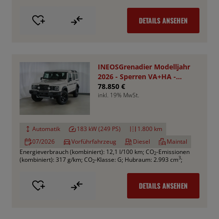
DETAILS ANSEHEN
INEOSGrenadier Modelljahr
2026 - Sperren VA+HA -
Smooth Pack
78.850 €
inkl. 19% MwSt.
Automatik
183 kW (249 PS)
1.800 km
07/2026
Vorführfahrzeug
Diesel
Maintal
Energieverbrauch (kombiniert): 12,1 l/100 km
;
CO
-Emissionen
2
3
(kombiniert): 317 g/km
;
CO
-Klasse: G
;
Hubraum: 2.993 cm
;
2
DETAILS ANSEHEN