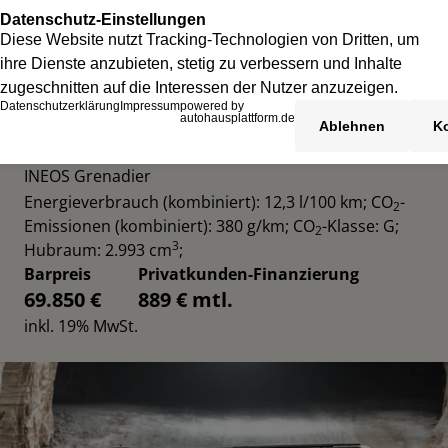
INEOS GRENADIER UTILITY WAGON
INEOS Grenadier
Energieverbrauch (kombiniert): 12,3 l/100 km
;
CO
-
2
Emissionen (kombiniert): 380 g/km
;
CO
-Klasse: G
;
2
3
Hubraum: 2.993 cm
;
Barpreis
Privatkunden-Finanzierung
69.850 €
889 € mtl.
inkl. 19% MwSt.