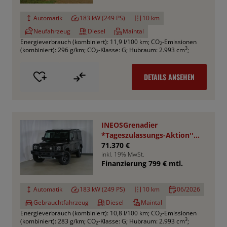
Automatik
183 kW (249 PS)
10 km
Neufahrzeug
Diesel
Maintal
Energieverbrauch (kombiniert): 11,9 l/100 km
;
CO
-Emissionen
2
3
(kombiniert): 296 g/km
;
CO
-Klasse: G
;
Hubraum: 2.993 cm
;
2
DETAILS ANSEHEN
INEOSGrenadier
*Tageszulassungs-Aktion''
UPE : 78.050,- €
71.370 €
inkl. 19% MwSt.
Finanzierung 799 € mtl.
Automatik
183 kW (249 PS)
10 km
06/2026
Gebrauchtfahrzeug
Diesel
Maintal
Energieverbrauch (kombiniert): 10,8 l/100 km
;
CO
-Emissionen
2
3
(kombiniert): 283 g/km
;
CO
-Klasse: G
;
Hubraum: 2.993 cm
;
2