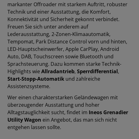
markanter Offroader mit starkem Auftritt, robuster
Technik und einer Ausstattung, die Komfort,
Konnektivität und Sicherheit gekonnt v
erbindet.
Freuen Sie sich unter anderem auf
Lederausstattung
,
2-Zonen-Klimaautomatik
,
Tempomat
,
Park Distance Control vorn und hinten
,
LED-Hauptscheinwerfer
,
Apple CarPlay
,
Android
Auto
,
DAB
,
Touchscreen
sowie
Bluetooth
und
Sprachsteuerung
.
Dazu kommen starke Technik-
Highlights wie
Allradantrieb
,
Sperrdifferential
,
Start-Stopp-Automatik
und zahlreiche
Assistenzsysteme.
Wer einen charakterstarken Geländewagen mit
überzeugender Ausstattung und hoher
Alltagstauglichkeit sucht, findet im
Ineos Grenadier
Utility Wagon
ein Angebot, das man sich nicht
entgehen lassen sollte.