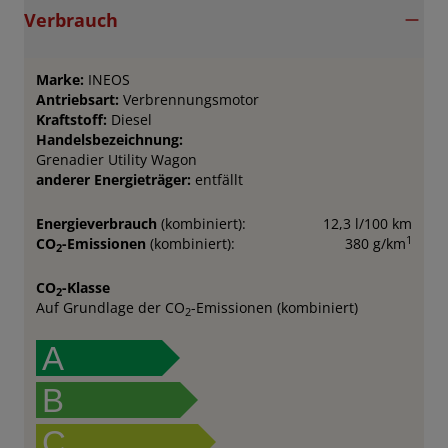
Verbrauch
Marke:
INEOS
Antriebsart:
Verbrennungsmotor
Kraftstoff:
Diesel
Handelsbezeichnung:
Grenadier Utility Wagon
anderer Energieträger:
entfällt
Energieverbrauch
(kombiniert):
12,3 l/100 km
1
CO
-Emissionen
(kombiniert):
380 g/km
2
CO
-Klasse
2
Auf Grundlage der CO
-Emissionen (kombiniert)
2
A
B
C