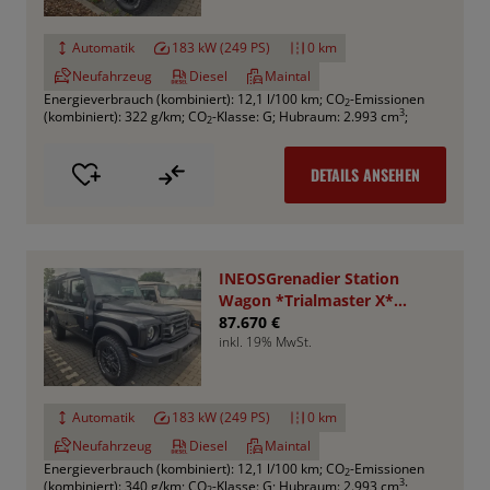
Automatik
183 kW (249 PS)
0 km
Neufahrzeug
Diesel
Maintal
Energieverbrauch (kombiniert): 12,1 l/100 km
;
CO
-Emissionen
2
3
(kombiniert): 322 g/km
;
CO
-Klasse: G
;
Hubraum: 2.993 cm
;
2
DETAILS ANSEHEN
INEOSGrenadier Station
Wagon *Trialmaster X*
VA+HA Sperren
87.670 €
inkl. 19% MwSt.
Automatik
183 kW (249 PS)
0 km
Neufahrzeug
Diesel
Maintal
Energieverbrauch (kombiniert): 12,1 l/100 km
;
CO
-Emissionen
2
3
(kombiniert): 340 g/km
;
CO
-Klasse: G
;
Hubraum: 2.993 cm
;
2