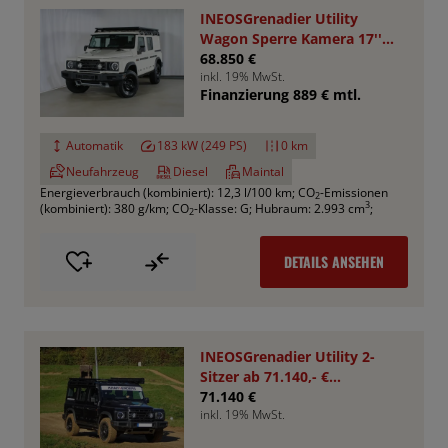
INEOSGrenadier Utility
Wagon Sperre Kamera 17''
AHK RHINO
68.850 €
inkl. 19% MwSt.
Finanzierung 889 € mtl.
Automatik
183 kW (249 PS)
0 km
Neufahrzeug
Diesel
Maintal
Energieverbrauch (kombiniert): 12,3 l/100 km
;
CO
-Emissionen
2
3
(kombiniert): 380 g/km
;
CO
-Klasse: G
;
Hubraum: 2.993 cm
;
2
DETAILS ANSEHEN
INEOSGrenadier Utility 2-
Sitzer ab 71.140,- €
*Bestellfahrzeug*
71.140 €
inkl. 19% MwSt.