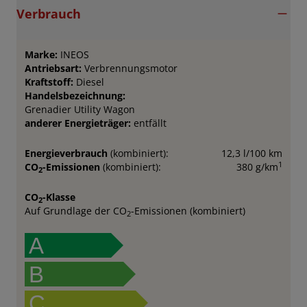
Verbrauch
Marke:
INEOS
Antriebsart:
Verbrennungsmotor
Kraftstoff:
Diesel
Handelsbezeichnung:
Grenadier Utility Wagon
anderer Energieträger:
entfällt
Energieverbrauch
(kombiniert):
12,3 l/100 km
1
CO
-Emissionen
(kombiniert):
380 g/km
2
CO
-Klasse
2
Auf Grundlage der CO
-Emissionen (kombiniert)
2
A
B
C