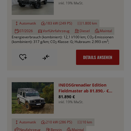
inkl. 19% MwSt.
Automatik
183 kW (249 PS)
1.800 km
07/2026
Vorführfahrzeug
Diesel
Maintal
Energieverbrauch (kombiniert): 12,1 l/100 km
;
CO
-Emissionen
2
3
(kombiniert): 317 g/km
;
CO
-Klasse: G
;
Hubraum: 2.993 cm
;
2
DETAILS ANSEHEN
INEOSGrenadier Edition
Fieldmaster ab 81.890,- €
*Bestellfahrzeug*
81.890 €
inkl. 19% MwSt.
Automatik
210 kW (286 PS)
10 km
Neufahrzeug
Benzin
Maintal