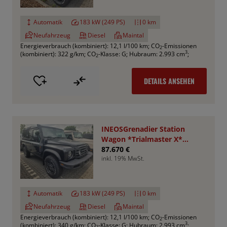
Automatik
183 kW (249 PS)
0 km
Neufahrzeug
Diesel
Maintal
Energieverbrauch (kombiniert): 12,1 l/100 km
;
CO
-Emissionen
2
3
(kombiniert): 322 g/km
;
CO
-Klasse: G
;
Hubraum: 2.993 cm
;
2
DETAILS ANSEHEN
INEOSGrenadier Station
Wagon *Trialmaster X*
VA+HA Sperren
87.670 €
inkl. 19% MwSt.
Automatik
183 kW (249 PS)
0 km
Neufahrzeug
Diesel
Maintal
Energieverbrauch (kombiniert): 12,1 l/100 km
;
CO
-Emissionen
2
3
(kombiniert): 340 g/km
;
CO
-Klasse: G
;
Hubraum: 2.993 cm
;
2