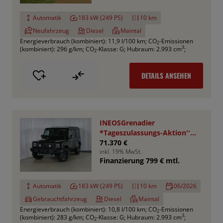
Automatik
183 kW (249 PS)
10 km
Neufahrzeug
Diesel
Maintal
Energieverbrauch (kombiniert): 11,9 l/100 km
;
CO
-Emissionen
2
3
(kombiniert): 296 g/km
;
CO
-Klasse: G
;
Hubraum: 2.993 cm
;
2
DETAILS ANSEHEN
INEOSGrenadier
*Tageszulassungs-Aktion''
UPE : 78.050,- €
71.370 €
inkl. 19% MwSt.
Finanzierung 799 € mtl.
Automatik
183 kW (249 PS)
10 km
06/2026
Gebrauchtfahrzeug
Diesel
Maintal
Energieverbrauch (kombiniert): 10,8 l/100 km
;
CO
-Emissionen
2
3
(kombiniert): 283 g/km
;
CO
-Klasse: G
;
Hubraum: 2.993 cm
;
2