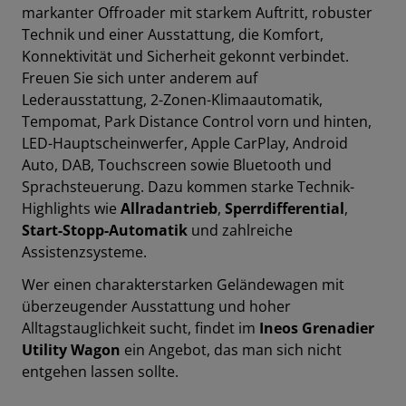
markanter Offroader mit starkem Auftritt, robuster
Technik und einer Ausstattung, die Komfort,
Konnektivität und Sicherheit gekonnt v
erbindet.
Freuen Sie sich unter anderem auf
Lederausstattung
,
2-Zonen-Klimaautomatik
,
Tempomat
,
Park Distance Control vorn und hinten
,
LED-Hauptscheinwerfer
,
Apple CarPlay
,
Android
Auto
,
DAB
,
Touchscreen
sowie
Bluetooth
und
Sprachsteuerung
.
Dazu kommen starke Technik-
Highlights wie
Allradantrieb
,
Sperrdifferential
,
Start-Stopp-Automatik
und zahlreiche
Assistenzsysteme.
Wer einen charakterstarken Geländewagen mit
überzeugender Ausstattung und hoher
Alltagstauglichkeit sucht, findet im
Ineos Grenadier
Utility Wagon
ein Angebot, das man sich nicht
entgehen lassen sollte.