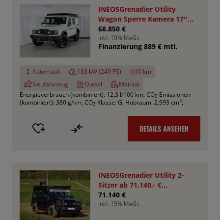
INEOSGrenadier Utility
Wagon Sperre Kamera 17''
AHK RHINO
68.850 €
inkl. 19% MwSt.
Finanzierung 889 € mtl.
Automatik
183 kW (249 PS)
0 km
Neufahrzeug
Diesel
Maintal
Energieverbrauch (kombiniert): 12,3 l/100 km
;
CO
-Emissionen
2
3
(kombiniert): 380 g/km
;
CO
-Klasse: G
;
Hubraum: 2.993 cm
;
2
DETAILS ANSEHEN
INEOSGrenadier Utility 2-
Sitzer ab 71.140,- €
*Bestellfahrzeug*
71.140 €
inkl. 19% MwSt.