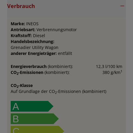
Verbrauch
Marke:
INEOS
Antriebsart:
Verbrennungsmotor
Kraftstoff:
Diesel
Handelsbezeichnung:
Grenadier Utility Wagon
anderer Energieträger:
entfällt
Energieverbrauch
(kombiniert):
12,3 l/100 km
1
CO
-Emissionen
(kombiniert):
380 g/km
2
CO
-Klasse
2
Auf Grundlage der CO
-Emissionen (kombiniert)
2
A
B
C