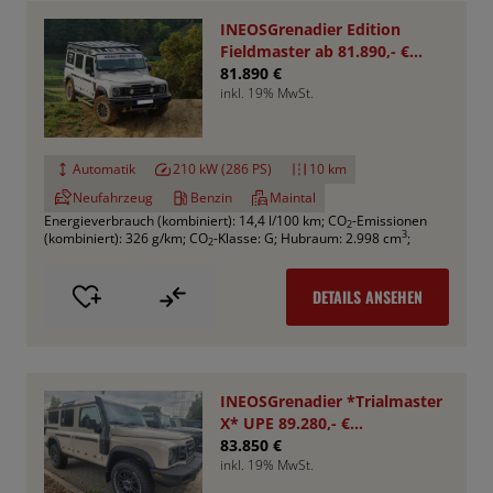
INEOSGrenadier Edition
Fieldmaster ab 81.890,- €
*Bestellfahrzeug*
81.890 €
inkl. 19% MwSt.
Automatik
210 kW (286 PS)
10 km
Neufahrzeug
Benzin
Maintal
Energieverbrauch (kombiniert): 14,4 l/100 km
;
CO
-Emissionen
2
3
(kombiniert): 326 g/km
;
CO
-Klasse: G
;
Hubraum: 2.998 cm
;
2
DETAILS ANSEHEN
INEOSGrenadier *Trialmaster
X* UPE 89.280,- €
*Aktionspreis*
83.850 €
inkl. 19% MwSt.