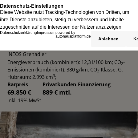
INEOS GRENADIER UTILITY WAGON
INEOS Grenadier
Energieverbrauch (kombiniert): 12,3 l/100 km
;
CO
-
2
Emissionen (kombiniert): 380 g/km
;
CO
-Klasse: G
;
2
3
Hubraum: 2.993 cm
;
Barpreis
Privatkunden-Finanzierung
69.850 €
889 € mtl.
inkl. 19% MwSt.