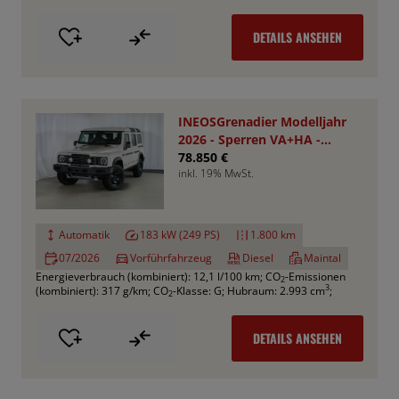
DETAILS ANSEHEN
INEOSGrenadier Modelljahr
2026 - Sperren VA+HA -
Smooth Pack
78.850 €
inkl. 19% MwSt.
Automatik
183 kW (249 PS)
1.800 km
07/2026
Vorführfahrzeug
Diesel
Maintal
Energieverbrauch (kombiniert): 12,1 l/100 km
;
CO
-Emissionen
2
3
(kombiniert): 317 g/km
;
CO
-Klasse: G
;
Hubraum: 2.993 cm
;
2
DETAILS ANSEHEN