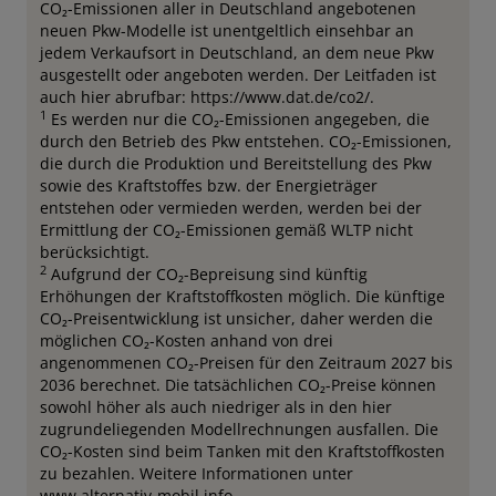
CO₂-Emissionen aller in Deutschland angebotenen
neuen Pkw-Modelle ist unentgeltlich einsehbar an
jedem Verkaufsort in Deutschland, an dem neue Pkw
ausgestellt oder angeboten werden. Der Leitfaden ist
auch hier abrufbar: https://www.dat.de/co2/.
1
Es werden nur die CO₂-Emissionen angegeben, die
durch den Betrieb des Pkw entstehen. CO₂-Emissionen,
die durch die Produktion und Bereitstellung des Pkw
sowie des Kraftstoffes bzw. der Energieträger
entstehen oder vermieden werden, werden bei der
Ermittlung der CO₂-Emissionen gemäß WLTP nicht
berücksichtigt.
2
Aufgrund der CO₂-Bepreisung sind künftig
Erhöhungen der Kraftstoffkosten möglich. Die künftige
CO₂-Preisentwicklung ist unsicher, daher werden die
möglichen CO₂-Kosten anhand von drei
angenommenen CO₂-Preisen für den Zeitraum 2027 bis
2036 berechnet. Die tatsächlichen CO₂-Preise können
sowohl höher als auch niedriger als in den hier
zugrundeliegenden Modellrechnungen ausfallen. Die
CO₂-Kosten sind beim Tanken mit den Kraftstoffkosten
zu bezahlen. Weitere Informationen unter
www.alternativ-mobil.info