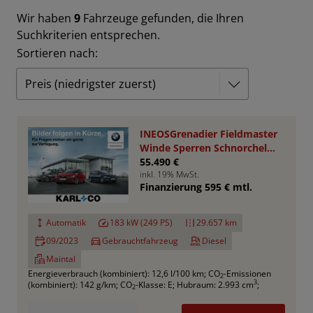
Wir haben
9
Fahrzeuge gefunden, die Ihren
Suchkriterien entsprechen.
Sortieren nach:
INEOSGrenadier Fieldmaster
Winde Sperren Schnorchel
Rhino Rack
55.490 €
inkl. 19% MwSt.
Finanzierung 595 € mtl.
Automatik
183 kW (249 PS)
29.657 km
09/2023
Gebrauchtfahrzeug
Diesel
Maintal
Energieverbrauch (kombiniert): 12,6 l/100 km
;
CO
-Emissionen
2
3
(kombiniert): 142 g/km
;
CO
-Klasse: E
;
Hubraum: 2.993 cm
;
2