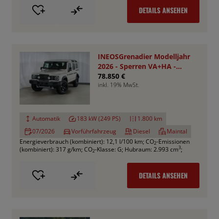
DETAILS ANSEHEN
INEOSGrenadier Modelljahr
2026 - Sperren VA+HA -
Smooth Pack
78.850 €
inkl. 19% MwSt.
Automatik
183 kW (249 PS)
1.800 km
07/2026
Vorführfahrzeug
Diesel
Maintal
Energieverbrauch (kombiniert): 12,1 l/100 km
;
CO
-Emissionen
2
3
(kombiniert): 317 g/km
;
CO
-Klasse: G
;
Hubraum: 2.993 cm
;
2
DETAILS ANSEHEN