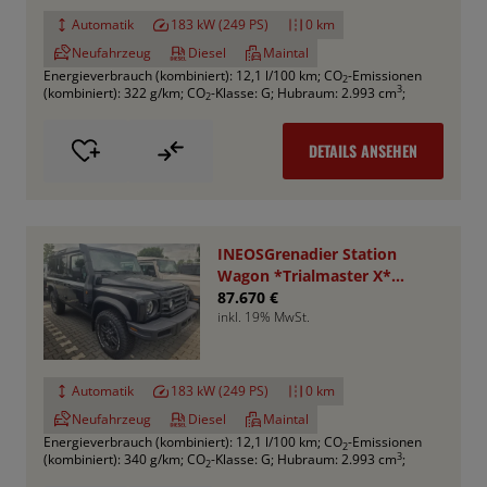
Automatik
183 kW (249 PS)
0 km
Neufahrzeug
Diesel
Maintal
Energieverbrauch (kombiniert): 12,1 l/100 km
;
CO
-Emissionen
2
3
(kombiniert): 322 g/km
;
CO
-Klasse: G
;
Hubraum: 2.993 cm
;
2
DETAILS ANSEHEN
INEOSGrenadier Station
Wagon *Trialmaster X*
VA+HA Sperren
87.670 €
inkl. 19% MwSt.
Automatik
183 kW (249 PS)
0 km
Neufahrzeug
Diesel
Maintal
Energieverbrauch (kombiniert): 12,1 l/100 km
;
CO
-Emissionen
2
3
(kombiniert): 340 g/km
;
CO
-Klasse: G
;
Hubraum: 2.993 cm
;
2