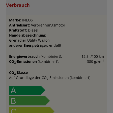
Verbrauch
Marke:
INEOS
Antriebsart:
Verbrennungsmotor
Kraftstoff:
Diesel
Handelsbezeichnung:
Grenadier Utility Wagon
anderer Energieträger:
entfällt
Energieverbrauch
(kombiniert):
12,3 l/100 km
1
CO
-Emissionen
(kombiniert):
380 g/km
2
CO
-Klasse
2
Auf Grundlage der CO
-Emissionen (kombiniert)
2
A
B
C