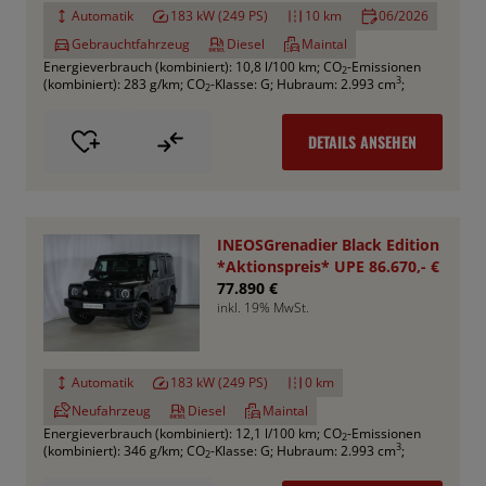
Automatik
183 kW (249 PS)
10 km
06/2026
Gebrauchtfahrzeug
Diesel
Maintal
Energieverbrauch (kombiniert): 10,8 l/100 km
;
CO
-Emissionen
2
3
(kombiniert): 283 g/km
;
CO
-Klasse: G
;
Hubraum: 2.993 cm
;
2
DETAILS ANSEHEN
INEOSGrenadier Black Edition
*Aktionspreis* UPE 86.670,- €
77.890 €
inkl. 19% MwSt.
Automatik
183 kW (249 PS)
0 km
Neufahrzeug
Diesel
Maintal
Energieverbrauch (kombiniert): 12,1 l/100 km
;
CO
-Emissionen
2
3
(kombiniert): 346 g/km
;
CO
-Klasse: G
;
Hubraum: 2.993 cm
;
2