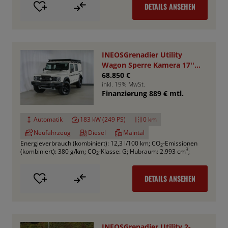
DETAILS ANSEHEN
INEOSGrenadier Utility
Wagon Sperre Kamera 17''
AHK RHINO
68.850 €
inkl. 19% MwSt.
Finanzierung 889 € mtl.
Automatik
183 kW (249 PS)
0 km
Neufahrzeug
Diesel
Maintal
Energieverbrauch (kombiniert): 12,3 l/100 km
;
CO
-Emissionen
2
3
(kombiniert): 380 g/km
;
CO
-Klasse: G
;
Hubraum: 2.993 cm
;
2
DETAILS ANSEHEN
INEOSGrenadier Utility 2-