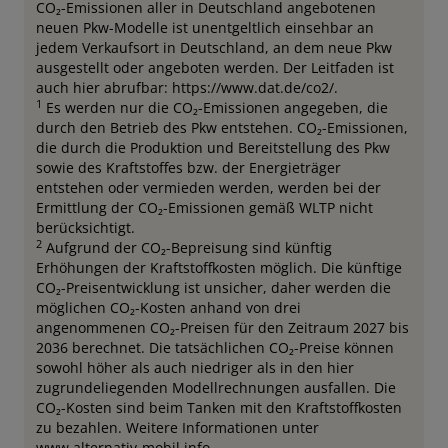
CO₂-Emissionen aller in Deutschland angebotenen
neuen Pkw-Modelle ist unentgeltlich einsehbar an
jedem Verkaufsort in Deutschland, an dem neue Pkw
ausgestellt oder angeboten werden. Der Leitfaden ist
auch hier abrufbar: https://www.dat.de/co2/.
1
Es werden nur die CO₂-Emissionen angegeben, die
durch den Betrieb des Pkw entstehen. CO₂-Emissionen,
die durch die Produktion und Bereitstellung des Pkw
sowie des Kraftstoffes bzw. der Energieträger
entstehen oder vermieden werden, werden bei der
Ermittlung der CO₂-Emissionen gemäß WLTP nicht
berücksichtigt.
2
Aufgrund der CO₂-Bepreisung sind künftig
Erhöhungen der Kraftstoffkosten möglich. Die künftige
CO₂-Preisentwicklung ist unsicher, daher werden die
möglichen CO₂-Kosten anhand von drei
angenommenen CO₂-Preisen für den Zeitraum 2027 bis
2036 berechnet. Die tatsächlichen CO₂-Preise können
sowohl höher als auch niedriger als in den hier
zugrundeliegenden Modellrechnungen ausfallen. Die
CO₂-Kosten sind beim Tanken mit den Kraftstoffkosten
zu bezahlen. Weitere Informationen unter
www.alternativ-mobil.info