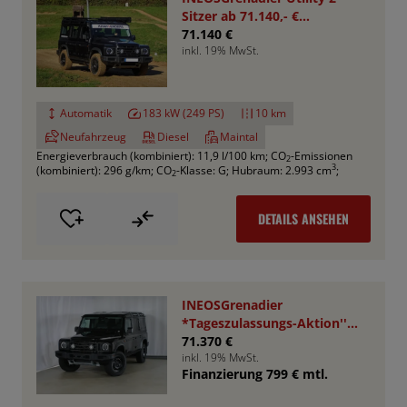
Sitzer ab 71.140,- €
*Bestellfahrzeug*
71.140 €
inkl. 19% MwSt.
Automatik
183 kW (249 PS)
10 km
Neufahrzeug
Diesel
Maintal
Energieverbrauch (kombiniert): 11,9 l/100 km
;
CO
-Emissionen
2
3
(kombiniert): 296 g/km
;
CO
-Klasse: G
;
Hubraum: 2.993 cm
;
2
DETAILS ANSEHEN
INEOSGrenadier
*Tageszulassungs-Aktion''
UPE : 78.050,- €
71.370 €
inkl. 19% MwSt.
Finanzierung 799 € mtl.