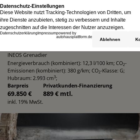
INEOS GRENADIER UTILITY WAGON
INEOS Grenadier
Energieverbrauch (kombiniert): 12,3 l/100 km
;
CO
-
2
Emissionen (kombiniert): 380 g/km
;
CO
-Klasse: G
;
2
3
Hubraum: 2.993 cm
;
Barpreis
Privatkunden-Finanzierung
69.850 €
889 € mtl.
inkl. 19% MwSt.