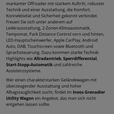
markanter Offroader mit starkem Auftritt, robuster
Technik und einer Ausstattung, die Komfort,
Konnektivität und Sicherheit gekonnt v
erbindet.
Freuen Sie sich unter anderem auf
Lederausstattung
,
2-Zonen-Klimaautomatik
,
Tempomat
,
Park Distance Control vorn und hinten
,
LED-Hauptscheinwerfer
,
Apple CarPlay
,
Android
Auto
,
DAB
,
Touchscreen
sowie
Bluetooth
und
Sprachsteuerung
.
Dazu kommen starke Technik-
Highlights wie
Allradantrieb
,
Sperrdifferential
,
Start-Stopp-Automatik
und zahlreiche
Assistenzsysteme.
Wer einen charakterstarken Geländewagen mit
überzeugender Ausstattung und hoher
Alltagstauglichkeit sucht, findet im
Ineos Grenadier
Utility Wagon
ein Angebot, das man sich nicht
entgehen lassen sollte.