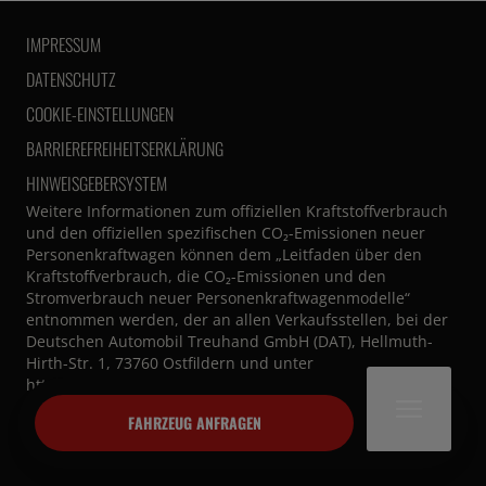
IMPRESSUM
DATENSCHUTZ
COOKIE-EINSTELLUNGEN
BARRIEREFREIHEITSERKLÄRUNG
HINWEISGEBERSYSTEM
Weitere Informationen zum offiziellen Kraftstoffverbrauch
und den offiziellen spezifischen CO₂-Emissionen neuer
Personenkraftwagen können dem „Leitfaden über den
Kraftstoffverbrauch, die CO₂-Emissionen und den
Stromverbrauch neuer Personenkraftwagenmodelle“
entnommen werden, der an allen Verkaufsstellen, bei der
Deutschen Automobil Treuhand GmbH (DAT), Hellmuth-
Hirth-Str. 1, 73760 Ostfildern und unter
https://www.dat.de/co2/
unentgeltlich erhältlich ist.
powered by
AUTOHAUSPLATTFORM.de
FAHRZEUG ANFRAGEN