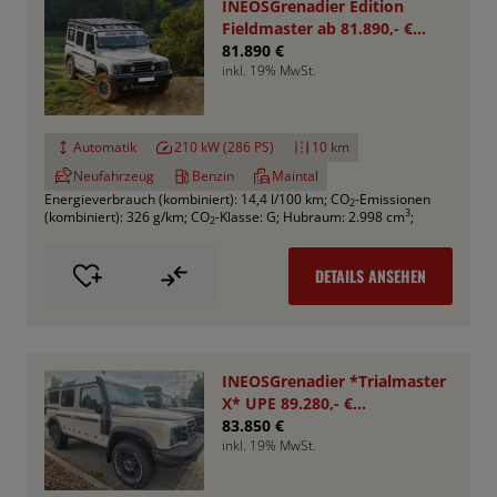
INEOSGrenadier Edition
Fieldmaster ab 81.890,- €
*Bestellfahrzeug*
81.890 €
inkl. 19% MwSt.
Automatik
210 kW (286 PS)
10 km
Neufahrzeug
Benzin
Maintal
Energieverbrauch (kombiniert): 14,4 l/100 km
;
CO
-Emissionen
2
3
(kombiniert): 326 g/km
;
CO
-Klasse: G
;
Hubraum: 2.998 cm
;
2
DETAILS ANSEHEN
INEOSGrenadier *Trialmaster
X* UPE 89.280,- €
*Aktionspreis*
83.850 €
inkl. 19% MwSt.