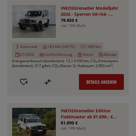
INEOSGrenadier Modelljahr
2026 - Sperren VA+HA -
Smooth Pack
78.850 €
inkl. 19% MwSt.
Automatik
183 kW (249 PS)
1.800 km
07/2026
Vorführfahrzeug
Diesel
Maintal
Energieverbrauch (kombiniert): 12,1 l/100 km
;
CO
-Emissionen
2
3
(kombiniert): 317 g/km
;
CO
-Klasse: G
;
Hubraum: 2.993 cm
;
2
DETAILS ANSEHEN
INEOSGrenadier Edition
Fieldmaster ab 81.890,- €
*Bestellfahrzeug*
81.890 €
inkl. 19% MwSt.