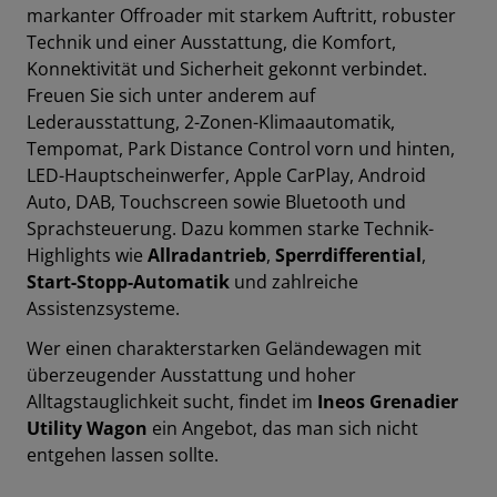
markanter Offroader mit starkem Auftritt, robuster
Technik und einer Ausstattung, die Komfort,
Konnektivität und Sicherheit gekonnt v
erbindet.
Freuen Sie sich unter anderem auf
Lederausstattung
,
2-Zonen-Klimaautomatik
,
Tempomat
,
Park Distance Control vorn und hinten
,
LED-Hauptscheinwerfer
,
Apple CarPlay
,
Android
Auto
,
DAB
,
Touchscreen
sowie
Bluetooth
und
Sprachsteuerung
.
Dazu kommen starke Technik-
Highlights wie
Allradantrieb
,
Sperrdifferential
,
Start-Stopp-Automatik
und zahlreiche
Assistenzsysteme.
Wer einen charakterstarken Geländewagen mit
überzeugender Ausstattung und hoher
Alltagstauglichkeit sucht, findet im
Ineos Grenadier
Utility Wagon
ein Angebot, das man sich nicht
entgehen lassen sollte.