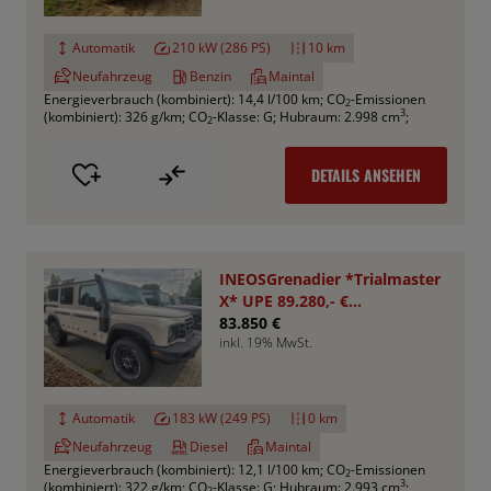
Automatik
210 kW (286 PS)
10 km
Neufahrzeug
Benzin
Maintal
Energieverbrauch (kombiniert): 14,4 l/100 km
;
CO
-Emissionen
2
3
(kombiniert): 326 g/km
;
CO
-Klasse: G
;
Hubraum: 2.998 cm
;
2
DETAILS ANSEHEN
INEOSGrenadier *Trialmaster
X* UPE 89.280,- €
*Aktionspreis*
83.850 €
inkl. 19% MwSt.
Automatik
183 kW (249 PS)
0 km
Neufahrzeug
Diesel
Maintal
Energieverbrauch (kombiniert): 12,1 l/100 km
;
CO
-Emissionen
2
3
(kombiniert): 322 g/km
;
CO
-Klasse: G
;
Hubraum: 2.993 cm
;
2