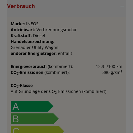
Verbrauch
Marke:
INEOS
Antriebsart:
Verbrennungsmotor
Kraftstoff:
Diesel
Handelsbezeichnung:
Grenadier Utility Wagon
anderer Energieträger:
entfällt
Energieverbrauch
(kombiniert):
12,3 l/100 km
1
CO
-Emissionen
(kombiniert):
380 g/km
2
CO
-Klasse
2
Auf Grundlage der CO
-Emissionen (kombiniert)
2
A
B
C