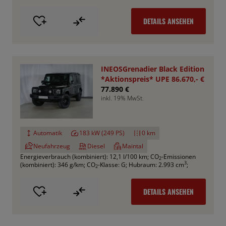
DETAILS ANSEHEN
INEOSGrenadier Black Edition
*Aktionspreis* UPE 86.670,- €
77.890 €
inkl. 19% MwSt.
Automatik
183 kW (249 PS)
0 km
Neufahrzeug
Diesel
Maintal
Energieverbrauch (kombiniert): 12,1 l/100 km
;
CO
-Emissionen
2
3
(kombiniert): 346 g/km
;
CO
-Klasse: G
;
Hubraum: 2.993 cm
;
2
DETAILS ANSEHEN