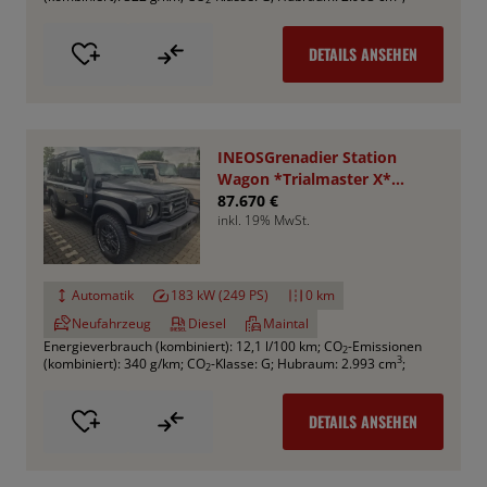
DETAILS ANSEHEN
INEOSGrenadier Station
Wagon *Trialmaster X*
VA+HA Sperren
87.670 €
inkl. 19% MwSt.
Automatik
183 kW (249 PS)
0 km
Neufahrzeug
Diesel
Maintal
Energieverbrauch (kombiniert): 12,1 l/100 km
;
CO
-Emissionen
2
3
(kombiniert): 340 g/km
;
CO
-Klasse: G
;
Hubraum: 2.993 cm
;
2
DETAILS ANSEHEN