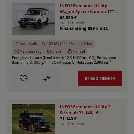
INEOSGrenadier Utility
Wagon Sperre Kamera 17''
AHK RHINO
68.850 €
inkl. 19% MwSt.
Finanzierung 889 € mtl.
Automatik
183 kW (249 PS)
0 km
Neufahrzeug
Diesel
Maintal
Energieverbrauch (kombiniert): 12,3 l/100 km
;
CO
-Emissionen
2
3
(kombiniert): 380 g/km
;
CO
-Klasse: G
;
Hubraum: 2.993 cm
;
2
DETAILS ANSEHEN
INEOSGrenadier Utility 2-
Sitzer ab 71.140,- €
*Bestellfahrzeug*
71.140 €
inkl. 19% MwSt.