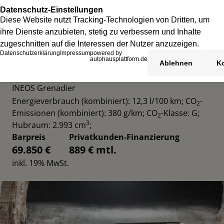
INEOS GRENADIER UTILITY WAGON
INEOS Grenadier
Energieverbrauch (kombiniert): 12,3 l/100 km
;
CO
-
2
Emissionen (kombiniert): 380 g/km
;
CO
-Klasse: G
;
2
3
Hubraum: 2.993 cm
;
Barpreis
Privatkunden-Finanzierung
69.850 €
889 € mtl.
inkl. 19% MwSt.