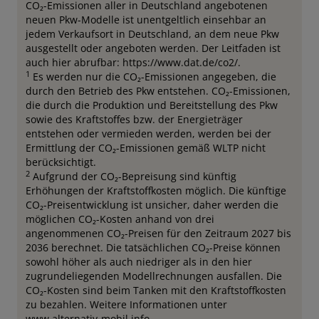
CO₂-Emissionen aller in Deutschland angebotenen
neuen Pkw-Modelle ist unentgeltlich einsehbar an
jedem Verkaufsort in Deutschland, an dem neue Pkw
ausgestellt oder angeboten werden. Der Leitfaden ist
auch hier abrufbar: https://www.dat.de/co2/.
1
Es werden nur die CO₂-Emissionen angegeben, die
durch den Betrieb des Pkw entstehen. CO₂-Emissionen,
die durch die Produktion und Bereitstellung des Pkw
sowie des Kraftstoffes bzw. der Energieträger
entstehen oder vermieden werden, werden bei der
Ermittlung der CO₂-Emissionen gemäß WLTP nicht
berücksichtigt.
2
Aufgrund der CO₂-Bepreisung sind künftig
Erhöhungen der Kraftstoffkosten möglich. Die künftige
CO₂-Preisentwicklung ist unsicher, daher werden die
möglichen CO₂-Kosten anhand von drei
angenommenen CO₂-Preisen für den Zeitraum 2027 bis
2036 berechnet. Die tatsächlichen CO₂-Preise können
sowohl höher als auch niedriger als in den hier
zugrundeliegenden Modellrechnungen ausfallen. Die
CO₂-Kosten sind beim Tanken mit den Kraftstoffkosten
zu bezahlen. Weitere Informationen unter
www.alternativ-mobil.info