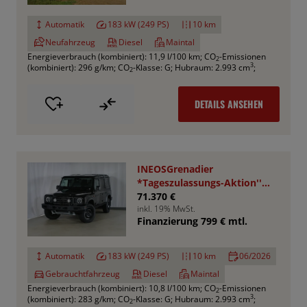
Automatik
183 kW (249 PS)
10 km
Neufahrzeug
Diesel
Maintal
Energieverbrauch (kombiniert): 11,9 l/100 km
;
CO
-Emissionen
2
3
(kombiniert): 296 g/km
;
CO
-Klasse: G
;
Hubraum: 2.993 cm
;
2
DETAILS ANSEHEN
INEOSGrenadier
*Tageszulassungs-Aktion''
UPE : 78.050,- €
71.370 €
inkl. 19% MwSt.
Finanzierung 799 € mtl.
Automatik
183 kW (249 PS)
10 km
06/2026
Gebrauchtfahrzeug
Diesel
Maintal
Energieverbrauch (kombiniert): 10,8 l/100 km
;
CO
-Emissionen
2
3
(kombiniert): 283 g/km
;
CO
-Klasse: G
;
Hubraum: 2.993 cm
;
2