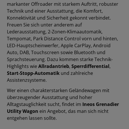
markanter Offroader mit starkem Auftritt, robuster
Technik und einer Ausstattung, die Komfort,
Konnektivität und Sicherheit gekonnt v
erbindet.
Freuen Sie sich unter anderem auf
Lederausstattung
,
2-Zonen-Klimaautomatik
,
Tempomat
,
Park Distance Control vorn und hinten
,
LED-Hauptscheinwerfer
,
Apple CarPlay
,
Android
Auto
,
DAB
,
Touchscreen
sowie
Bluetooth
und
Sprachsteuerung
.
Dazu kommen starke Technik-
Highlights wie
Allradantrieb
,
Sperrdifferential
,
Start-Stopp-Automatik
und zahlreiche
Assistenzsysteme.
Wer einen charakterstarken Geländewagen mit
überzeugender Ausstattung und hoher
Alltagstauglichkeit sucht, findet im
Ineos Grenadier
Utility Wagon
ein Angebot, das man sich nicht
entgehen lassen sollte.