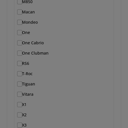
M850
Macan
Mondeo
One
One Cabrio
One Clubman
RS6
T-Roc
Tiguan
Vitara
X1
X2
X3