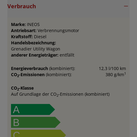
Verbrauch
Marke:
INEOS
Antriebsart:
Verbrennungsmotor
Kraftstoff:
Diesel
Handelsbezeichnung:
Grenadier Utility Wagon
anderer Energieträger:
entfällt
Energieverbrauch
(kombiniert):
12,3 l/100 km
1
CO
-Emissionen
(kombiniert):
380 g/km
2
CO
-Klasse
2
Auf Grundlage der CO
-Emissionen (kombiniert)
2
A
B
C