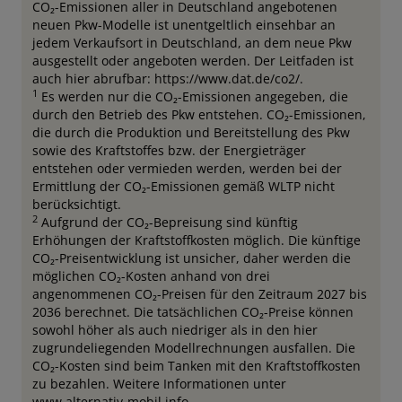
CO₂-Emissionen aller in Deutschland angebotenen
neuen Pkw-Modelle ist unentgeltlich einsehbar an
jedem Verkaufsort in Deutschland, an dem neue Pkw
ausgestellt oder angeboten werden. Der Leitfaden ist
auch hier abrufbar: https://www.dat.de/co2/.
1
Es werden nur die CO₂-Emissionen angegeben, die
durch den Betrieb des Pkw entstehen. CO₂-Emissionen,
die durch die Produktion und Bereitstellung des Pkw
sowie des Kraftstoffes bzw. der Energieträger
entstehen oder vermieden werden, werden bei der
Ermittlung der CO₂-Emissionen gemäß WLTP nicht
berücksichtigt.
2
Aufgrund der CO₂-Bepreisung sind künftig
Erhöhungen der Kraftstoffkosten möglich. Die künftige
CO₂-Preisentwicklung ist unsicher, daher werden die
möglichen CO₂-Kosten anhand von drei
angenommenen CO₂-Preisen für den Zeitraum 2027 bis
2036 berechnet. Die tatsächlichen CO₂-Preise können
sowohl höher als auch niedriger als in den hier
zugrundeliegenden Modellrechnungen ausfallen. Die
CO₂-Kosten sind beim Tanken mit den Kraftstoffkosten
zu bezahlen. Weitere Informationen unter
www.alternativ-mobil.info