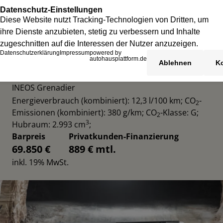
INEOS GRENADIER UTILITY WAGON
INEOS Grenadier
Energieverbrauch (kombiniert): 12,3 l/100 km
;
CO
-
2
Emissionen (kombiniert): 380 g/km
;
CO
-Klasse: G
;
2
3
Hubraum: 2.993 cm
;
Barpreis
Privatkunden-Finanzierung
69.850 €
889 € mtl.
inkl. 19% MwSt.