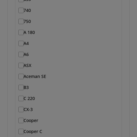
740
750
A 180
A4
A6
ASX
Aceman SE
B3
C 220
CX-3
Cooper
Cooper C