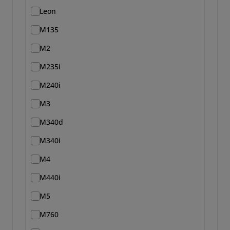
Leon
M135
M2
M235i
M240i
M3
M340d
M340i
M4
M440i
M5
M760