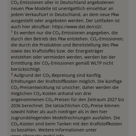
CO₂-Emissionen aller in Deutschland angebotenen
neuen Pkw-Modelle ist unentgeltlich einsehbar an
jedem Verkaufsort in Deutschland, an dem neue Pkw
ausgestellt oder angeboten werden. Der Leitfaden ist
auch hier abrufbar: https://www.dat.de/co2/.
1
Es werden nur die CO₂-Emissionen angegeben, die
durch den Betrieb des Pkw entstehen. CO₂-Emissionen,
die durch die Produktion und Bereitstellung des Pkw
sowie des Kraftstoffes bzw. der Energieträger
entstehen oder vermieden werden, werden bei der
Ermittlung der CO₂-Emissionen gemäß WLTP nicht
berücksichtigt.
2
Aufgrund der CO₂-Bepreisung sind künftig
Erhöhungen der Kraftstoffkosten möglich. Die künftige
CO₂-Preisentwicklung ist unsicher, daher werden die
möglichen CO₂-Kosten anhand von drei
angenommenen CO₂-Preisen für den Zeitraum 2027 bis
2036 berechnet. Die tatsächlichen CO₂-Preise können
sowohl höher als auch niedriger als in den hier
zugrundeliegenden Modellrechnungen ausfallen. Die
CO₂-Kosten sind beim Tanken mit den Kraftstoffkosten
zu bezahlen. Weitere Informationen unter
www.alternativ-mobil.info