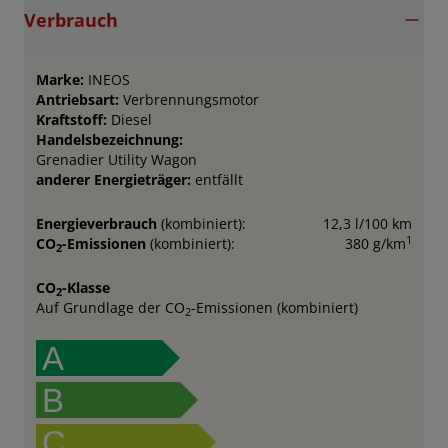
Verbrauch
Marke:
INEOS
Antriebsart:
Verbrennungsmotor
Kraftstoff:
Diesel
Handelsbezeichnung:
Grenadier Utility Wagon
anderer Energieträger:
entfällt
Energieverbrauch
(kombiniert):
12,3 l/100 km
1
CO
-Emissionen
(kombiniert):
380 g/km
2
CO
-Klasse
2
Auf Grundlage der CO
-Emissionen (kombiniert)
2
A
B
C