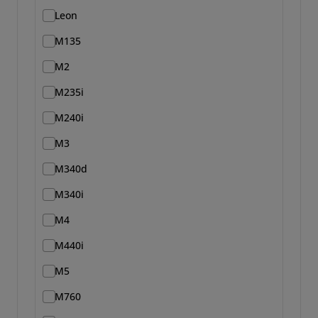
Leon
M135
M2
M235i
M240i
M3
M340d
M340i
M4
M440i
M5
M760