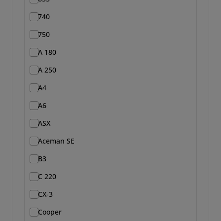
740
750
A 180
A 250
A4
A6
ASX
Aceman SE
B3
C 220
CX-3
Cooper