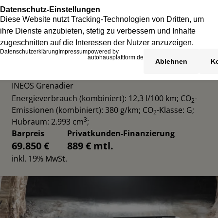
INEOS GRENADIER UTILITY WAGON
INEOS Grenadier
Energieverbrauch (kombiniert): 12,3 l/100 km
;
CO
-
2
Emissionen (kombiniert): 380 g/km
;
CO
-Klasse: G
;
2
3
Hubraum: 2.993 cm
;
Barpreis
Privatkunden-Finanzierung
69.850 €
889 € mtl.
inkl. 19% MwSt.