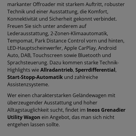
markanter Offroader mit starkem Auftritt, robuster
Technik und einer Ausstattung, die Komfort,
Konnektivität und Sicherheit gekonnt v
erbindet.
Freuen Sie sich unter anderem auf
Lederausstattung
,
2-Zonen-Klimaautomatik
,
Tempomat
,
Park Distance Control vorn und hinten
,
LED-Hauptscheinwerfer
,
Apple CarPlay
,
Android
Auto
,
DAB
,
Touchscreen
sowie
Bluetooth
und
Sprachsteuerung
.
Dazu kommen starke Technik-
Highlights wie
Allradantrieb
,
Sperrdifferential
,
Start-Stopp-Automatik
und zahlreiche
Assistenzsysteme.
Wer einen charakterstarken Geländewagen mit
überzeugender Ausstattung und hoher
Alltagstauglichkeit sucht, findet im
Ineos Grenadier
Utility Wagon
ein Angebot, das man sich nicht
entgehen lassen sollte.