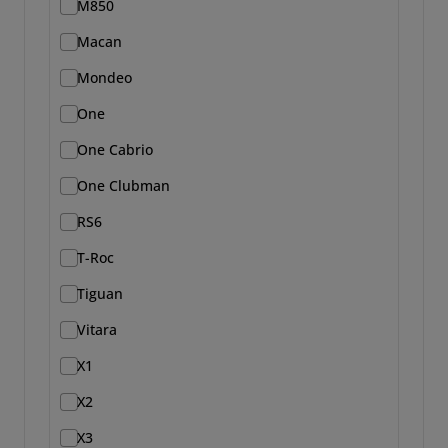
M850
Macan
Mondeo
One
One Cabrio
One Clubman
RS6
T-Roc
Tiguan
Vitara
X1
X2
X3