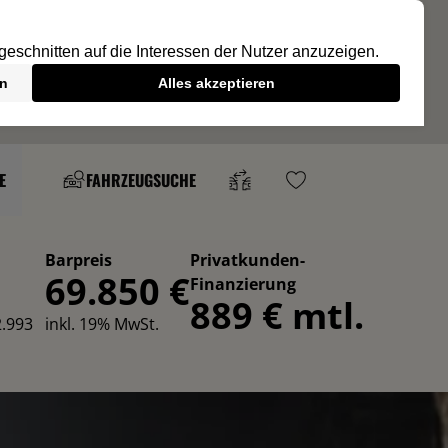
E
FAHRZEUGSUCHE
Barpreis
Privatkunden-
69.850 €
Finanzierung
889 € mtl.
.993
inkl. 19% MwSt.