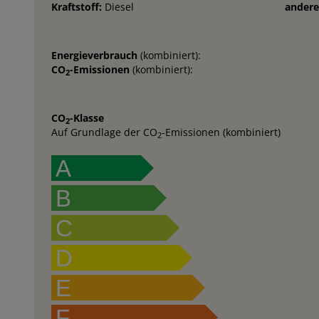
Kraftstoff:
Diesel
andere
Energieverbrauch
(kombiniert):
CO
-Emissionen
(kombiniert):
2
CO
-Klasse
2
Auf Grundlage der CO
-Emissionen (kombiniert)
2
A
B
C
D
E
F