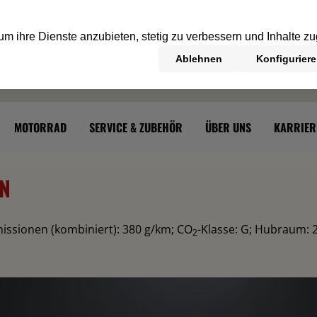
MOTORRAD
SERVICE & ZUBEHÖR
ÜBER UNS
KARRIER
ON
issionen (kombiniert): 380 g/km
;
CO
-Klasse: G
;
Hubraum: 2
2