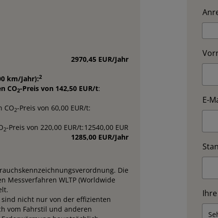
Anre
Vor
2970,45 EUR/Jahr
2
00 km/Jahr):
en CO
-Preis von 142,50 EUR/t
:
2
E-Ma
n CO
-Preis von 60,00 EUR/t:
2
O
-Preis von 220,00 EUR/t:
12540,00 EUR
2
1285,00 EUR/Jahr
Sta
brauchskennzeichnungsverordnung. Die
n Messverfahren WLTP (Worldwide
lt.
Ihre
sind nicht nur von der effizienten
ch vom Fahrstil und anderen