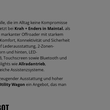
alle, die im Alltag keine Kompromisse
etzt bei
Krah + Enders in Maintal.
als
in markanter Offroader mit starkem
 Komfort, Konnektivität und Sicherheit
uf
Lederausstattung
,
2-Zonen-
orn und hinten
,
LED-
B
,
Touchscreen
sowie
Bluetooth
und
lights wie
Allradantrieb
,
eiche Assistenzsysteme.
zeugender Ausstattung und hoher
Utility Wagon
ein Angebot, das man
BOT