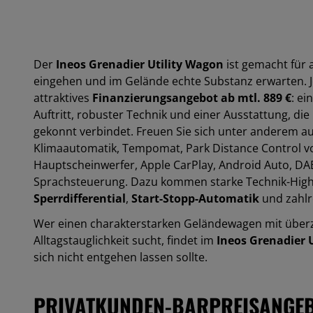
Der
Ineos Grenadier Utility Wagon
ist gemacht für 
eingehen und im Gelände echte Substanz erwarten. J
attraktives
Finanzierungsangebot ab mtl. 889 €
: e
Auftritt, robuster Technik und einer Ausstattung, die
gekonnt v
erbindet. Freuen Sie sich unter anderem a
Klimaautomatik
,
Tempomat
,
Park Distance Control v
Hauptscheinwerfer
,
Apple CarPlay
,
Android Auto
,
DA
Sprachsteuerung
.
Dazu kommen starke Technik-High
Sperrdifferential
,
Start-Stopp-Automatik
und zahlr
Wer einen charakterstarken Geländewagen mit über
Alltagstauglichkeit sucht, findet im
Ineos Grenadier 
sich nicht entgehen lassen sollte.
PRIVATKUNDEN-BARPREISANGE