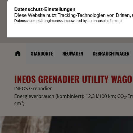
STANDORTE
NEUWAGEN
GEBRAUCHTWAGEN
INEOS GRENADIER UTILITY WAG
INEOS Grenadier
Energieverbrauch (kombiniert): 12,3 l/100 km
;
CO
-Em
2
3
cm
;