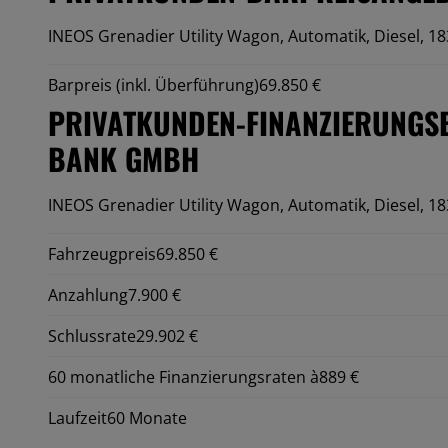
INEOS Grenadier Utility Wagon,
Automatik, Diesel, 18
Barpreis (inkl. Überführung)
69.850 €
PRIVATKUNDEN-FINANZIERUNGS
BANK GMBH
INEOS Grenadier Utility Wagon,
Automatik, Diesel, 18
Fahrzeugpreis
69.850 €
Anzahlung
7.900 €
Schlussrate
29.902 €
60 monatliche Finanzierungsraten à
889 €
Laufzeit
60 Monate