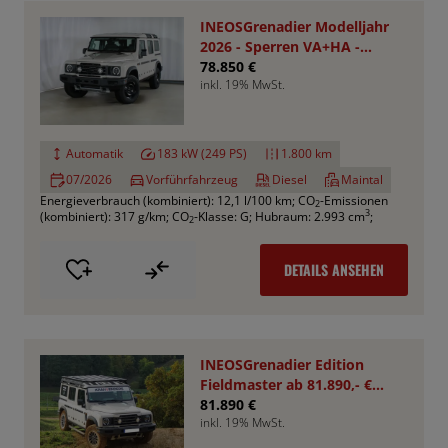
INEOSGrenadier Modelljahr
2026 - Sperren VA+HA -
Smooth Pack
78.850 €
inkl. 19% MwSt.
Automatik
183 kW (249 PS)
1.800 km
07/2026
Vorführfahrzeug
Diesel
Maintal
Energieverbrauch (kombiniert): 12,1 l/100 km
;
CO
-Emissionen
2
3
(kombiniert): 317 g/km
;
CO
-Klasse: G
;
Hubraum: 2.993 cm
;
2
DETAILS ANSEHEN
INEOSGrenadier Edition
Fieldmaster ab 81.890,- €
*Bestellfahrzeug*
81.890 €
inkl. 19% MwSt.