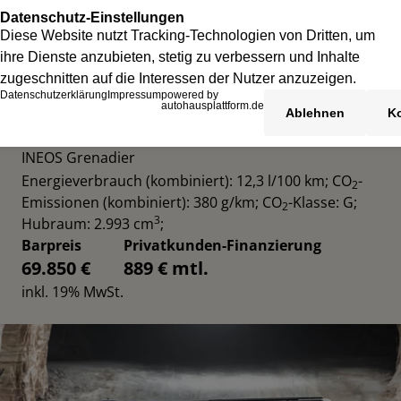
INEOS GRENADIER UTILITY WAGON
INEOS Grenadier
Energieverbrauch (kombiniert): 12,3 l/100 km
;
CO
-
2
Emissionen (kombiniert): 380 g/km
;
CO
-Klasse: G
;
2
3
Hubraum: 2.993 cm
;
Barpreis
Privatkunden-Finanzierung
69.850 €
889 € mtl.
inkl. 19% MwSt.