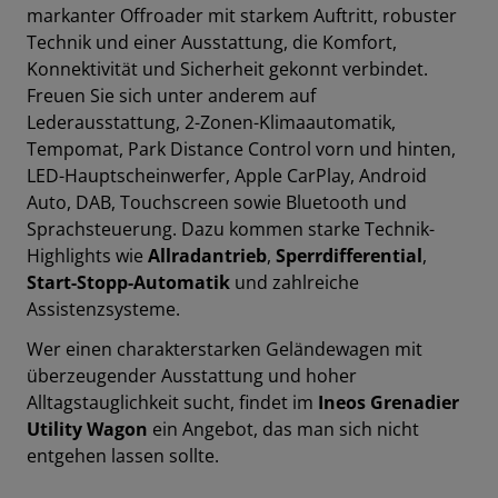
markanter Offroader mit starkem Auftritt, robuster
Technik und einer Ausstattung, die Komfort,
Konnektivität und Sicherheit gekonnt v
erbindet.
Freuen Sie sich unter anderem auf
Lederausstattung
,
2-Zonen-Klimaautomatik
,
Tempomat
,
Park Distance Control vorn und hinten
,
LED-Hauptscheinwerfer
,
Apple CarPlay
,
Android
Auto
,
DAB
,
Touchscreen
sowie
Bluetooth
und
Sprachsteuerung
.
Dazu kommen starke Technik-
Highlights wie
Allradantrieb
,
Sperrdifferential
,
Start-Stopp-Automatik
und zahlreiche
Assistenzsysteme.
Wer einen charakterstarken Geländewagen mit
überzeugender Ausstattung und hoher
Alltagstauglichkeit sucht, findet im
Ineos Grenadier
Utility Wagon
ein Angebot, das man sich nicht
entgehen lassen sollte.