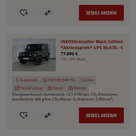
DETAILS ANSEHEN
INEOSGrenadier Black Edition
*Aktionspreis* UPE 86.670,- €
77.890 €
inkl. 19% MwSt.
Automatik
183 kW (249 PS)
0 km
Neufahrzeug
Diesel
Maintal
Energieverbrauch (kombiniert): 12,1 l/100 km
;
CO
-Emissionen
2
3
(kombiniert): 346 g/km
;
CO
-Klasse: G
;
Hubraum: 2.993 cm
;
2
DETAILS ANSEHEN