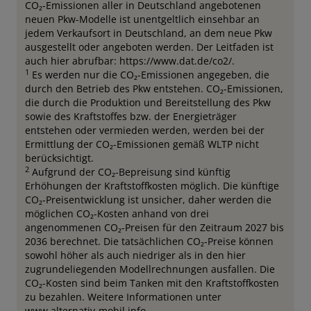
CO₂-Emissionen aller in Deutschland angebotenen
neuen Pkw-Modelle ist unentgeltlich einsehbar an
jedem Verkaufsort in Deutschland, an dem neue Pkw
ausgestellt oder angeboten werden. Der Leitfaden ist
auch hier abrufbar: https://www.dat.de/co2/.
1
Es werden nur die CO₂-Emissionen angegeben, die
durch den Betrieb des Pkw entstehen. CO₂-Emissionen,
die durch die Produktion und Bereitstellung des Pkw
sowie des Kraftstoffes bzw. der Energieträger
entstehen oder vermieden werden, werden bei der
Ermittlung der CO₂-Emissionen gemäß WLTP nicht
berücksichtigt.
2
Aufgrund der CO₂-Bepreisung sind künftig
Erhöhungen der Kraftstoffkosten möglich. Die künftige
CO₂-Preisentwicklung ist unsicher, daher werden die
möglichen CO₂-Kosten anhand von drei
angenommenen CO₂-Preisen für den Zeitraum 2027 bis
2036 berechnet. Die tatsächlichen CO₂-Preise können
sowohl höher als auch niedriger als in den hier
zugrundeliegenden Modellrechnungen ausfallen. Die
CO₂-Kosten sind beim Tanken mit den Kraftstoffkosten
zu bezahlen. Weitere Informationen unter
www.alternativ-mobil.info