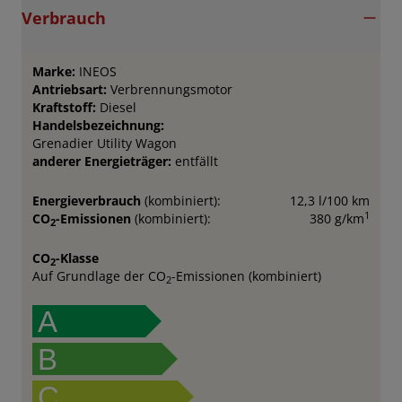
Verbrauch
Marke:
INEOS
Antriebsart:
Verbrennungsmotor
Kraftstoff:
Diesel
Handelsbezeichnung:
Grenadier Utility Wagon
anderer Energieträger:
entfällt
Energieverbrauch
(kombiniert):
12,3 l/100 km
1
CO
-Emissionen
(kombiniert):
380 g/km
2
CO
-Klasse
2
Auf Grundlage der CO
-Emissionen (kombiniert)
2
A
B
C