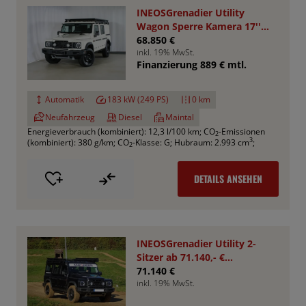
INEOSGrenadier Utility
Wagon Sperre Kamera 17''
AHK RHINO
68.850 €
inkl. 19% MwSt.
Finanzierung 889 € mtl.
Automatik
183 kW (249 PS)
0 km
Neufahrzeug
Diesel
Maintal
Energieverbrauch (kombiniert): 12,3 l/100 km
;
CO
-Emissionen
2
3
(kombiniert): 380 g/km
;
CO
-Klasse: G
;
Hubraum: 2.993 cm
;
2
DETAILS ANSEHEN
INEOSGrenadier Utility 2-
Sitzer ab 71.140,- €
*Bestellfahrzeug*
71.140 €
inkl. 19% MwSt.