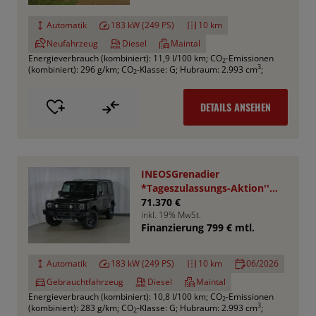
Automatik
183 kW (249 PS)
10 km
Neufahrzeug
Diesel
Maintal
Energieverbrauch (kombiniert): 11,9 l/100 km
;
CO
-Emissionen
2
3
(kombiniert): 296 g/km
;
CO
-Klasse: G
;
Hubraum: 2.993 cm
;
2
DETAILS ANSEHEN
INEOSGrenadier
*Tageszulassungs-Aktion''
UPE : 78.050,- €
71.370 €
inkl. 19% MwSt.
Finanzierung 799 € mtl.
Automatik
183 kW (249 PS)
10 km
06/2026
Gebrauchtfahrzeug
Diesel
Maintal
Energieverbrauch (kombiniert): 10,8 l/100 km
;
CO
-Emissionen
2
3
(kombiniert): 283 g/km
;
CO
-Klasse: G
;
Hubraum: 2.993 cm
;
2