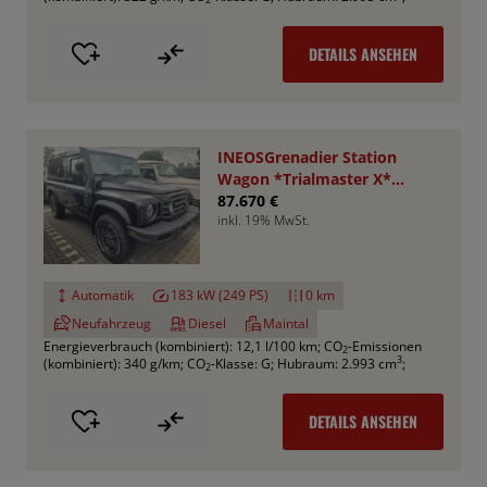
DETAILS ANSEHEN
INEOSGrenadier Station
Wagon *Trialmaster X*
VA+HA Sperren
87.670 €
inkl. 19% MwSt.
Automatik
183 kW (249 PS)
0 km
Neufahrzeug
Diesel
Maintal
Energieverbrauch (kombiniert): 12,1 l/100 km
;
CO
-Emissionen
2
3
(kombiniert): 340 g/km
;
CO
-Klasse: G
;
Hubraum: 2.993 cm
;
2
DETAILS ANSEHEN