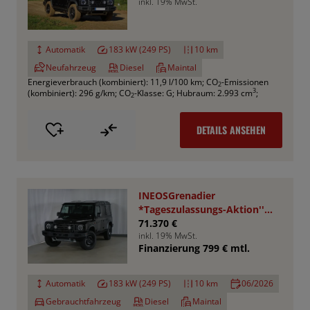
inkl. 19% MwSt.
Automatik
183 kW (249 PS)
10 km
Neufahrzeug
Diesel
Maintal
Energieverbrauch (kombiniert): 11,9 l/100 km
;
CO
-Emissionen
2
3
(kombiniert): 296 g/km
;
CO
-Klasse: G
;
Hubraum: 2.993 cm
;
2
DETAILS ANSEHEN
INEOSGrenadier
*Tageszulassungs-Aktion''
UPE : 78.050,- €
71.370 €
inkl. 19% MwSt.
Finanzierung 799 € mtl.
Automatik
183 kW (249 PS)
10 km
06/2026
Gebrauchtfahrzeug
Diesel
Maintal