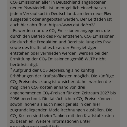
CO₂-Emissionen aller in Deutschland angebotenen
neuen Pkw-Modelle ist unentgeltlich einsehbar an
jedem Verkaufsort in Deutschland, an dem neue Pkw
ausgestellt oder angeboten werden. Der Leitfaden ist
auch hier abrufbar: https://www.dat.de/co2/.
1
Es werden nur die CO₂-Emissionen angegeben, die
durch den Betrieb des Pkw entstehen. CO₂-Emissionen,
die durch die Produktion und Bereitstellung des Pkw
sowie des Kraftstoffes bzw. der Energieträger
entstehen oder vermieden werden, werden bei der
Ermittlung der CO₂-Emissionen gemäß WLTP nicht
berücksichtigt.
2
Aufgrund der CO₂-Bepreisung sind künftig
Erhöhungen der Kraftstoffkosten möglich. Die künftige
CO₂-Preisentwicklung ist unsicher, daher werden die
möglichen CO₂-Kosten anhand von drei
angenommenen CO₂-Preisen für den Zeitraum 2027 bis
2036 berechnet. Die tatsächlichen CO₂-Preise können
sowohl höher als auch niedriger als in den hier
zugrundeliegenden Modellrechnungen ausfallen. Die
CO₂-Kosten sind beim Tanken mit den Kraftstoffkosten
zu bezahlen. Weitere Informationen unter
www.alternativ-mobil.info