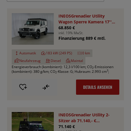
INEOSGrenadier Utility
Wagon Sperre Kamera 17''
AHK RHINO
68.850 €
inkl. 19% MwSt.
Finanzierung 889 € mtl.
Automatik
183 kW (249 PS)
0 km
Neufahrzeug
Diesel
Maintal
Energieverbrauch (kombiniert): 12,3 l/100 km
;
CO
-Emissionen
2
3
(kombiniert): 380 g/km
;
CO
-Klasse: G
;
Hubraum: 2.993 cm
;
2
DETAILS ANSEHEN
INEOSGrenadier Utility 2-
Sitzer ab 71.140,- €
*Bestellfahrzeug*
71.140 €