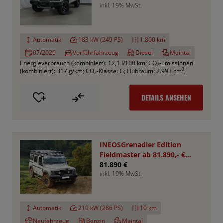
inkl. 19% MwSt.
Automatik
183 kW (249 PS)
1.800 km
07/2026
Vorführfahrzeug
Diesel
Maintal
Energieverbrauch (kombiniert): 12,1 l/100 km
;
CO
-Emissionen
2
3
(kombiniert): 317 g/km
;
CO
-Klasse: G
;
Hubraum: 2.993 cm
;
2
DETAILS ANSEHEN
INEOSGrenadier Edition
Fieldmaster ab 81.890,- €
*Bestellfahrzeug*
81.890 €
inkl. 19% MwSt.
Automatik
210 kW (286 PS)
10 km
Neufahrzeug
Benzin
Maintal