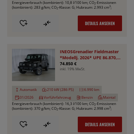
Energieverbrauch (kombiniert): 10,8 l/100 km
;
CO
-Emissionen
2
3
(kombiniert): 283 g/km
;
CO
-Klasse: G
;
Hubraum: 2.993 cm
;
2
DETAILS ANSEHEN
INEOSGrenadier Fieldmaster
*Modellj. 2026* UPE 86.870,-
€
74.850 €
inkl. 19% MwSt.
Automatik
210 kW (286 PS)
6.990 km
01/2026
Vorführfahrzeug
Benzin
Maintal
Energieverbrauch (kombiniert): 16,3 l/100 km
;
CO
-Emissionen
2
3
(kombiniert): 370 g/km
;
CO
-Klasse: G
;
Hubraum: 2.998 cm
;
2
DETAILS ANSEHEN