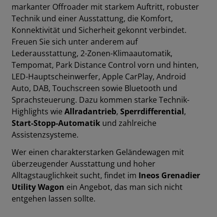
markanter Offroader mit starkem Auftritt, robuster
Technik und einer Ausstattung, die Komfort,
Konnektivität und Sicherheit gekonnt v
erbindet.
Freuen Sie sich unter anderem auf
Lederausstattung
,
2-Zonen-Klimaautomatik
,
Tempomat
,
Park Distance Control vorn und hinten
,
LED-Hauptscheinwerfer
,
Apple CarPlay
,
Android
Auto
,
DAB
,
Touchscreen
sowie
Bluetooth
und
Sprachsteuerung
.
Dazu kommen starke Technik-
Highlights wie
Allradantrieb
,
Sperrdifferential
,
Start-Stopp-Automatik
und zahlreiche
Assistenzsysteme.
Wer einen charakterstarken Geländewagen mit
überzeugender Ausstattung und hoher
Alltagstauglichkeit sucht, findet im
Ineos Grenadier
Utility Wagon
ein Angebot, das man sich nicht
entgehen lassen sollte.