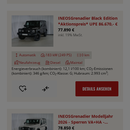
INEOSGrenadier Black Edition
*Aktionspreis* UPE 86.670,- €
77.890 €
inkl. 19% MwSt.
Automatik
183 kW (249 PS)
0 km
Neufahrzeug
Diesel
Maintal
Energieverbrauch (kombiniert): 12,1 l/100 km
;
CO
-Emissionen
2
3
(kombiniert): 346 g/km
;
CO
-Klasse: G
;
Hubraum: 2.993 cm
;
2
DETAILS ANSEHEN
INEOSGrenadier Modelljahr
2026 - Sperren VA+HA -
Smooth Pack
78.850 €