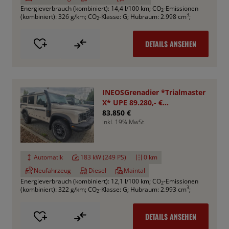
Energieverbrauch (kombiniert): 14,4 l/100 km
;
CO
-Emissionen
2
3
(kombiniert): 326 g/km
;
CO
-Klasse: G
;
Hubraum: 2.998 cm
;
2
DETAILS ANSEHEN
INEOSGrenadier *Trialmaster
X* UPE 89.280,- €
*Aktionspreis*
83.850 €
inkl. 19% MwSt.
Automatik
183 kW (249 PS)
0 km
Neufahrzeug
Diesel
Maintal
Energieverbrauch (kombiniert): 12,1 l/100 km
;
CO
-Emissionen
2
3
(kombiniert): 322 g/km
;
CO
-Klasse: G
;
Hubraum: 2.993 cm
;
2
DETAILS ANSEHEN