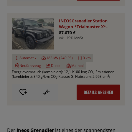
INEOSGrenadier Station
Wagon *Trialmaster X*
VA+HA Sperren
87.670 €
inkl. 19% MwSt.
Automatik
183 kW (249 PS)
0 km
Neufahrzeug
Diesel
Maintal
Energieverbrauch (kombiniert): 12,1 l/100 km
;
CO
-Emissionen
2
3
(kombiniert): 340 g/km
;
CO
-Klasse: G
;
Hubraum: 2.993 cm
;
2
DETAILS ANSEHEN
Der
Ineos Grenadier
ist eines der spannendsten