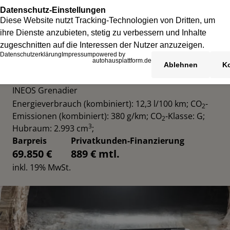
INEOS GRENADIER UTILITY WAGON
INEOS Grenadier
Energieverbrauch (kombiniert): 12,3 l/100 km
;
CO
-
2
Emissionen (kombiniert): 380 g/km
;
CO
-Klasse: G
;
2
3
Hubraum: 2.993 cm
;
Barpreis
Privatkunden-Finanzierung
69.850 €
889 € mtl.
inkl. 19% MwSt.