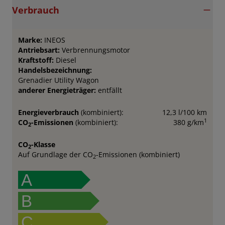
Verbrauch
Marke:
INEOS
Antriebsart:
Verbrennungsmotor
Kraftstoff:
Diesel
Handelsbezeichnung:
Grenadier Utility Wagon
anderer Energieträger:
entfällt
Energieverbrauch
(kombiniert):
12,3 l/100 km
1
CO
-Emissionen
(kombiniert):
380 g/km
2
CO
-Klasse
2
Auf Grundlage der CO
-Emissionen (kombiniert)
2
A
B
C