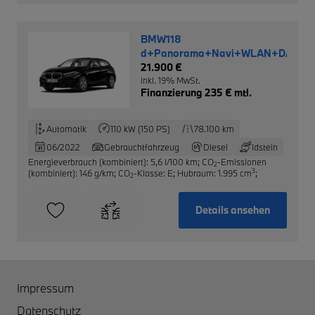
BMW118
d+Panorama+Navi+WLAN+DAB+L
21.900 €
inkl. 19% MwSt.
Finanzierung 235 € mtl.
Automatik
110 kW (150 PS)
78.100 km
06/2022
Gebrauchtfahrzeug
Diesel
Idstein
Energieverbrauch (kombiniert): 5,6 l/100 km
;
CO
-Emissionen
2
3
(kombiniert): 146 g/km
;
CO
-Klasse: E
;
Hubraum: 1.995 cm
;
2
Details ansehen
Impressum
Datenschutz