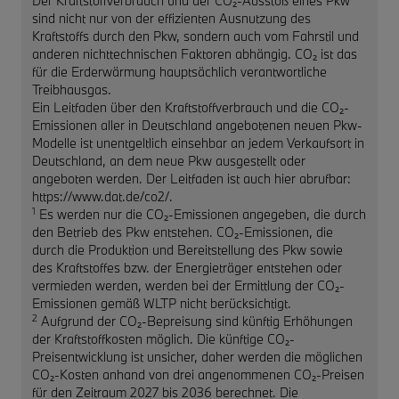
Der Kraftstoffverbrauch und der CO₂-Ausstoß eines Pkw
sind nicht nur von der effizienten Ausnutzung des
Kraftstoffs durch den Pkw, sondern auch vom Fahrstil und
anderen nichttechnischen Faktoren abhängig. CO₂ ist das
für die Erderwärmung hauptsächlich verantwortliche
Treibhausgas.
Ein Leitfaden über den Kraftstoffverbrauch und die CO₂-
Emissionen aller in Deutschland angebotenen neuen Pkw-
Modelle ist unentgeltlich einsehbar an jedem Verkaufsort in
Deutschland, an dem neue Pkw ausgestellt oder
angeboten werden. Der Leitfaden ist auch hier abrufbar:
https://www.dat.de/co2/.
1
Es werden nur die CO₂-Emissionen angegeben, die durch
den Betrieb des Pkw entstehen. CO₂-Emissionen, die
durch die Produktion und Bereitstellung des Pkw sowie
des Kraftstoffes bzw. der Energieträger entstehen oder
vermieden werden, werden bei der Ermittlung der CO₂-
Emissionen gemäß WLTP nicht berücksichtigt.
2
Aufgrund der CO₂-Bepreisung sind künftig Erhöhungen
der Kraftstoffkosten möglich. Die künftige CO₂-
Preisentwicklung ist unsicher, daher werden die möglichen
CO₂-Kosten anhand von drei angenommenen CO₂-Preisen
für den Zeitraum 2027 bis 2036 berechnet. Die