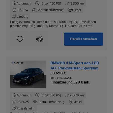
Automatik
110 kW (150 PS)
12.300 km
10/2024
Gebrauchtfahrzeug
Diesel
Limburg
Energieverbrauch (kombiniert): 5,2 l/100 km
;
CO
-Emissionen
2
3
(kombiniert): 136 g/km
;
CO
-Klasse: E
;
Hubraum: 1.995 cm
;
2
Details ansehen
BMW118 d M-Sport adp.LED
ACC Parkassistent Sportsitz
30.698 €
inkl. 19% MwSt.
Finanzierung 329 € mtl.
Automatik
110 kW (150 PS)
25.770 km
03/2025
Gebrauchtfahrzeug
Diesel
Rüsselsheim