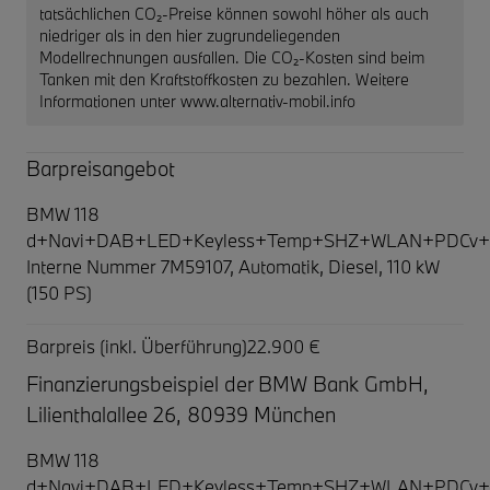
tatsächlichen CO₂-Preise können sowohl höher als auch
niedriger als in den hier zugrundeliegenden
Modellrechnungen ausfallen. Die CO₂-Kosten sind beim
Tanken mit den Kraftstoffkosten zu bezahlen. Weitere
Informationen unter www.alternativ-mobil.info
Barpreisangebot
BMW 118
d+Navi+DAB+LED+Keyless+Temp+SHZ+WLAN+PDCv+
Interne Nummer 7M59107, Automatik, Diesel, 110 kW
(150 PS)
Barpreis (inkl. Überführung)
22.900 €
Finanzierungsbeispiel der BMW Bank GmbH,
Lilienthalallee 26, 80939 München
BMW 118
d+Navi+DAB+LED+Keyless+Temp+SHZ+WLAN+PDCv+