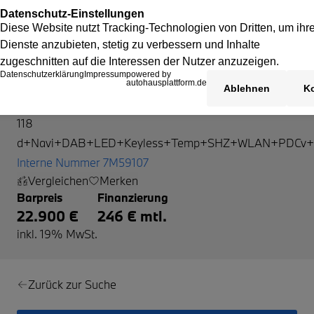
BMW 118
118
d+Navi+DAB+LED+Keyless+Temp+SHZ+WLAN+PDCv+
Interne Nummer 7M59107
Vergleichen
Merken
Barpreis
Finanzierung
22.900 €
246 € mtl.
inkl. 19% MwSt.
Zurück zur Suche