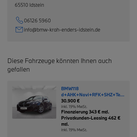
65510
Idstein
06126 5960
info@bmw-krah-enders-idstein.de
Diese Fahrzeuge könnten Ihnen auch
gefallen
BMW118
d+AHK+Navi+RFK+SHZ+Temp+PD
NP 45.470,-
30.900 €
inkl. 19% MwSt.
Finanzierung 343 € mtl.
Privatkunden-Leasing 462 €
mtl.
inkl. 19% MwSt.