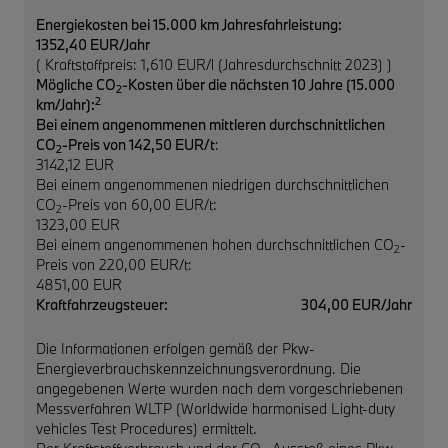
Energiekosten bei 15.000 km Jahresfahrleistung:
1352,40 EUR/Jahr
( Kraftstoffpreis: 1,610 EUR/l (Jahresdurchschnitt 2023) )
Mögliche CO
-Kosten über die nächsten 10 Jahre (15.000
2
2
km/Jahr):
Bei einem angenommenen mittleren durchschnittlichen
CO
-Preis von 142,50 EUR/t
:
2
3142,12 EUR
Bei einem angenommenen niedrigen durchschnittlichen
CO
-Preis von 60,00 EUR/t:
2
1323,00 EUR
Bei einem angenommenen hohen durchschnittlichen CO
-
2
Preis von 220,00 EUR/t:
4851,00 EUR
Kraftfahrzeugsteuer:
304,00 EUR/Jahr
Die Informationen erfolgen gemäß der Pkw-
Energieverbrauchskennzeichnungsverordnung. Die
angegebenen Werte wurden nach dem vorgeschriebenen
Messverfahren WLTP (Worldwide harmonised Light-duty
vehicles Test Procedures) ermittelt.