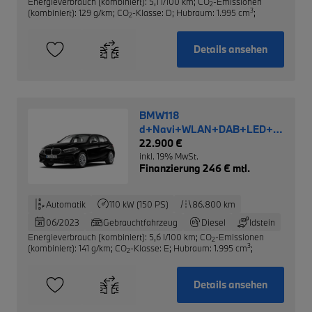
Energieverbrauch (kombiniert): 5,1 l/100 km
;
CO
-Emissionen
2
3
(kombiniert): 129 g/km
;
CO
-Klasse: D
;
Hubraum: 1.995 cm
;
2
Details ansehen
BMW118
d+Navi+WLAN+DAB+LED+RFK+e-
Sitze+Temp+PDCv+h
22.900 €
inkl. 19% MwSt.
Finanzierung 246 € mtl.
Automatik
110 kW (150 PS)
86.800 km
06/2023
Gebrauchtfahrzeug
Diesel
Idstein
Energieverbrauch (kombiniert): 5,6 l/100 km
;
CO
-Emissionen
2
3
(kombiniert): 141 g/km
;
CO
-Klasse: E
;
Hubraum: 1.995 cm
;
2
Details ansehen