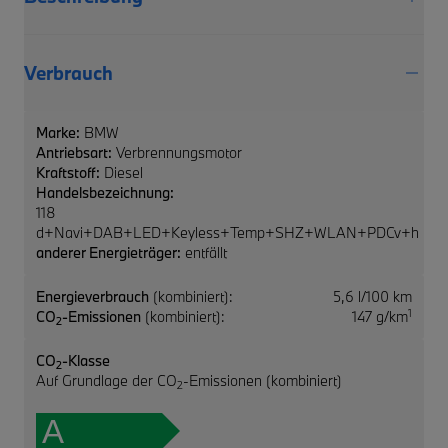
Verbrauch
Marke:
BMW
Antriebsart:
Verbrennungsmotor
Kraftstoff:
Diesel
Handelsbezeichnung:
118
d+Navi+DAB+LED+Keyless+Temp+SHZ+WLAN+PDCv+h
anderer Energieträger:
entfällt
Energieverbrauch
(kombiniert):
5,6 l/100 km
1
CO
-Emissionen
(kombiniert):
147 g/km
2
CO
-Klasse
2
Auf Grundlage der CO
-Emissionen (kombiniert)
2
A