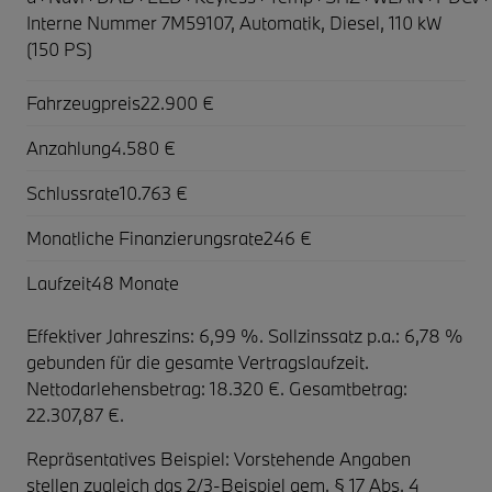
Interne Nummer 7M59107, Automatik, Diesel, 110 kW
(150 PS)
Fahrzeugpreis
22.900 €
Anzahlung
4.580 €
Schlussrate
10.763 €
Monatliche Finanzierungsrate
246 €
Laufzeit
48 Monate
Effektiver Jahreszins: 6,99 %. Sollzinssatz p.a.: 6,78 %
gebunden für die gesamte Vertragslaufzeit
.
Nettodarlehensbetrag: 18.320 €. Gesamtbetrag:
22.307,87 €.
Repräsentatives Beispiel: Vorstehende Angaben
stellen zugleich das 2/3-Beispiel gem. § 17 Abs. 4