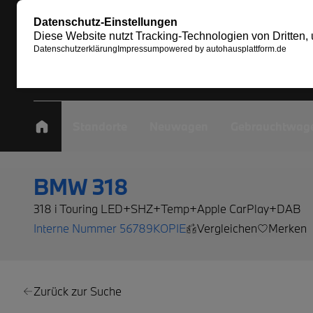
Standorte
Neuwagen
Gebrauchtwag
BMW 318
318 i Touring LED+SHZ+Temp+Apple CarPlay+DAB
Interne Nummer 56789KOPIE
Vergleichen
Merken
Zurück zur Suche