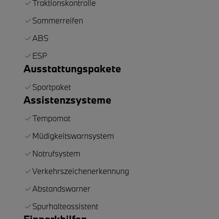
Traktionskontrolle
Sommerreifen
ABS
ESP
Ausstattungspakete
Sportpaket
Assistenzsysteme
Tempomat
Müdigkeitswarnsystem
Notrufsystem
Verkehrszeichenerkennung
Abstandswarner
Spurhalteassistent
Einparkhilfen