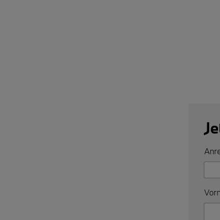
Je
Anre
Vorn