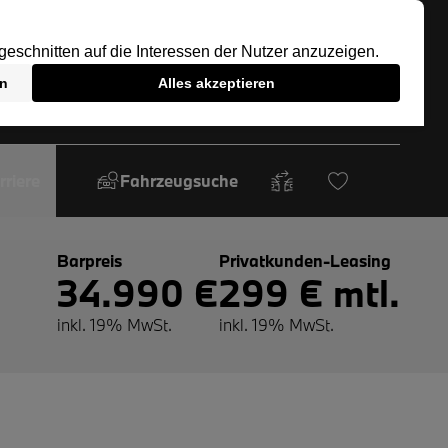
rriere
Fahrzeugsuche
Barpreis
Privatkunden-Leasing
34.990 €
299 € mtl.
inkl. 19% MwSt.
inkl. 19% MwSt.